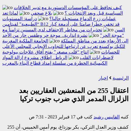
كيف نحافظ على المؤسسات الدستورية مع تدبير الخلافات
السياسية قبل وبعد الإنتخابات ؟
بلاغ صحفي
لماذا تعد
عمليات زرع الدماغ مستحيلة حاليا؟
دراسة: المستويات
“الطبيعية” لفيتامين B12 قد تخفي خطرا صامتا على أدمغة كبار
السن
تحذيرات من مخاطر الاجتفاف لدى المسنين تزامناً مع
“موجة الحر”
نشرة إنذارية.. موجة حر وطقس حار من الأحد
إلى الأربعاء بعدد من مناطق المملكة
الجامعة الملكية المغربية
للكيك بوكسنغ تعرب عن ارتياحها للتجاوب الإيجابي للمجلس الأعلى
للحسابات
إنتاج “قلب مصغر” يفتح آفاق علاجات بيولوجية
لاضطرابات القلب
الرباط.. إطلاق مشروع إزالة المواد
الكيميائية الخطرة من سلسلة إمداد قطاع البناء بالمغرب
الرئيسية
اخبار
اعتقال 255 من المنعشين العقاريين بعد
الزلزال المدمر الذي ضرب جنوب تركيا
كتبه
الفانيس رشيد
كتب في 17 فبراير 2023 - 7:31 ص
كشف وزير العدل التركي، بكر بوزداغ، يوم أمس الخميس، أن 255