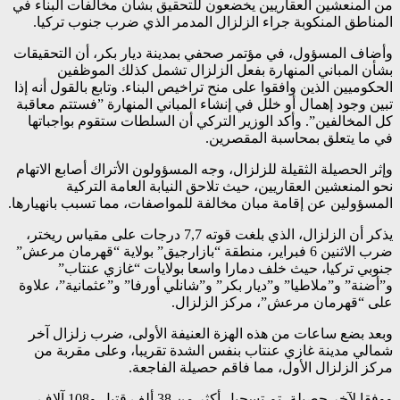
من المنعشين العقاريين يخضعون للتحقيق بشأن مخالفات البناء في
المناطق المنكوبة جراء الزلزال المدمر الذي ضرب جنوب تركيا.
وأضاف المسؤول، في مؤتمر صحفي بمدينة ديار بكر، أن التحقيقات
بشأن المباني المنهارة بفعل الزلزال تشمل كذلك الموظفين
الحكوميين الذين وافقوا على منح تراخيص البناء. وتابع بالقول أنه إذا
تبين وجود إهمال أو خلل في إنشاء المباني المنهارة ”فستتم معاقبة
كل المخالفين”. وأكد الوزير التركي أن السلطات ستقوم بواجباتها
في ما يتعلق بمحاسبة المقصرين.
وإثر الحصيلة الثقيلة للزلزال، وجه المسؤولون الأتراك أصابع الاتهام
نحو المنعشين العقاريين، حيث تلاحق النيابة العامة التركية
المسؤولين عن إقامة مبان مخالفة للمواصفات، مما تسبب بانهيارها.
يذكر أن الزلزال، الذي بلغت قوته 7,7 درجات على مقياس ريختر،
ضرب الاثنين 6 فبراير، منطقة “بازارجيق” بولاية “قهرمان مرعش”
جنوبي تركيا، حيث خلف دمارا واسعا بولايات “غازي عنتاب”
و”أضنة” و”ملاطيا” و”ديار بكر” و”شانلي أورفا” و”عثمانية”، علاوة
على “قهرمان مرعش”، مركز الزلزال.
وبعد بضع ساعات من هذه الهزة العنيفة الأولى، ضرب زلزال آخر
شمالي مدينة غازي عنتاب بنفس الشدة تقريبا، وعلى مقربة من
مركز الزلزال الأول، مما فاقم حصيلة الفاجعة.
ووفقا لآخر حصيلة، تم تسجيل أكثر من 38 ألف قتيل و108 آلاف