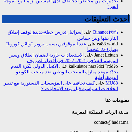
تحذيرات من مخاطر الاجتفاف لدى المسنين تزامناً مع “موجة
الحر”
أحدث التعليقات
Binance代码
على
إسرائيل تدرس خطةجديدة لوقف إطلاق
النار بينها وبين حماس
ea88.world
على
عدد الموقوفين بسبب تزوير “وثائق كورونا”
يصل 220 شخصا
Janet Leitten
على
الاستعدادات جارية لضمان انطلاق وسير
الموسم الفلاحي 2021- 2022 في أفضل الظروف
kalkulator narz?dzi ?ród?o
على
الاتحاد الدولي لكرة القدم
يحدّد موعد مباراة المنتخب الوطني ضد منتخب الكونغو
الديمقراطية
MU88
على
كيف نحافظ على المؤسسات الدستورية مع تدبير
الخلافات السياسية قبل وبعد الإنتخابات ؟
معلومات عنا
مدينة الرباط المملكة المغربية
contact@hadat.ma