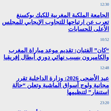
12:30
الجامعة الملكية المغربية للكيك بوكسنغ
تعرب عن ارتياحها للتجاوب الإيجابي للمجلس
الأعلى للحسابات
10:52
“كان” الفتيان: تقديم موعد مباراة المغرب
والكاميرون بسبب نهائي دوري أبطال إفريقيا
12:48
عيد الأضحى 2026: وزارة الداخلية تقرر
مجانية ولوج أسواق الماشية وتعلن “حالة
استنفار” لتنظيمها
23:20