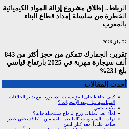
الرباط.. إطلاق مشروع إزالة المواد الكيميائية
الخطرة من سلسلة إمداد قطاع البناء
بالمغرب
22 ماي 2026
تقرير: الجمارك تتمكن من حجز أكثر من 843
ألف سيجارة مهربة في 2025 بارتفاع قياسي
بلغ 231%
أحدث المقالات
كيف نحافظ على المؤسسات الدستورية مع تدبير الخلافات
السياسية قبل وبعد الإنتخابات ؟
بلاغ صحفي
لماذا تعد عمليات زرع الدماغ مستحيلة حاليا؟
دراسة: المستويات “الطبيعية” لفيتامين B12 قد تخفي خطرا
صامتا على أدمغة كبار السن