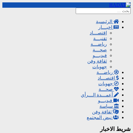
الرئيسية
اخبـــار
اقتصـــاد
تقنيـــة
رياضـــة
صحـــة
فيديـــو
ثقافة وفن
جهويات
رياضـــة
اقتصـــاد
جهويات
صحـــة
أعمـــدة الـــرأي
فيديـــو
سياسة
ثقافة وفن
نبض المجتمع
شريط الاخبار