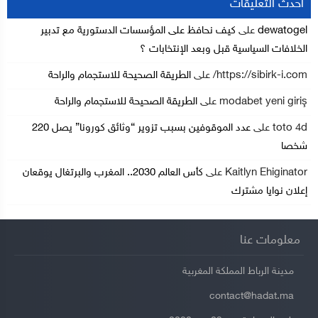
أحدث التعليقات
dewatogel
على
كيف نحافظ على المؤسسات الدستورية مع تدبير
الخلافات السياسية قبل وبعد الإنتخابات ؟
https://sibirk-i.com/
على
الطريقة الصحيحة للاستجمام والراحة
modabet yeni giriş
على
الطريقة الصحيحة للاستجمام والراحة
toto 4d
على
عدد الموقوفين بسبب تزوير “وثائق كورونا” يصل 220
شخصا
Kaitlyn Ehiginator
على
كأس العالم 2030.. المغرب والبرتغال يوقعان
إعلان نوايا مشترك
معلومات عنا
مدينة الرباط المملكة المغربية
contact@hadat.ma