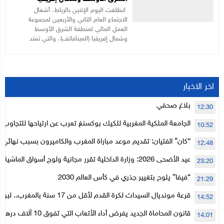
انطلقت اليوم الإثنين بالرباط، أشغال
الاجتماع العام الثاني والأربعين لمجموعة
العمل المالي لمنطقة الشرق الأوسط
وشمال إفريقيا (المينافاتف)، والتي تمتد
اخر الاخبار
بلاغ صحفي
12:30
الجامعة الملكية المغربية للكيك بوكسنغ تعرب عن ارتياحها للتجاوب 
10:52
الأعلى للحسابات
“كان” الفتيان: تقديم موعد مباراة المغرب والكاميرون بسبب نهائي د
12:48
عيد الأضحى 2026: وزارة الداخلية تقرر مجانية ولوج أسواق الما
23:20
لتنظيمها
“فيفا” يلوح بتغيير جذري في كأس العالم 2030
21:29
قرعة مونديال السيدات لكرة القدم لأقل من 17
14:52
المستوى الأول
قانون المحاماة الجديد يفرض أداء الأتعاب التي تفوق 10 آلاف درهم بالشيك
14:01