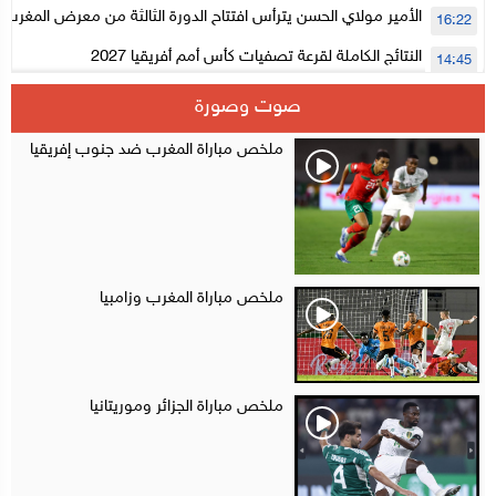
الأمير مولاي الحسن يترأس افتتاح الدورة الثالثة من معرض المغرب ل
16:22
الإلكترونية
النتائج الكاملة لقرعة تصفيات كأس أمم أفريقيا 2027
14:45
سلا.. توقيف ثلاثة مروجين وحجز أكثر من 4300 قرص مخدر وكوكايين وإكستازي
14:02
صوت وصورة
أقراص مهلوسة داخل فضاء للشيشة تستنفر شرطة أكادير
12:48
ملخص مباراة المغرب ضد جنوب إفريقيا
ملخص مباراة المغرب وزامبيا
ملخص مباراة الجزائر وموريتانيا