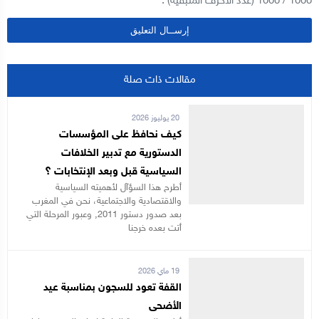
1000
/
1000
(عدد الأحرف المتبقية) .
مقالات ذات صلة
20 يوليوز 2026
كيف نحافظ على المؤسسات
الدستورية مع تدبير الخلافات
السياسية قبل وبعد الإنتخابات ؟
أطرح هذا السؤآل لأهميته السياسية
والاقتصادية والاجتماعية، نحن في المغرب
بعد صدور دستور 2011, وعبور المرحلة التي
أتت بعده خرجنا
19 ماي 2026
القفة تعود للسجون بمناسبة عيد
الأضحى