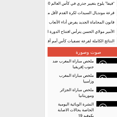
استنفار” لتنظيمها
“فيفا” يلوح بتغيير جذري في كأس العالم 2030
قرعة مونديال السيدات لكرة القدم لأقل من 17 سنة بالمغ
المستوى الأول
قانون المحاماة الجديد يفرض أداء الأتعاب التي تفوق 10 آلاف درهم بالشيك
الأمير مولاي الحسن يترأس افتتاح الدورة الثالثة من معرض المغرب لصنا
الألعاب الإلكترونية
النتائج الكاملة لقرعة تصفيات كأس أمم أفريقيا 2027
سلا.. توقيف ثلاثة مروجين وحجز أكثر من 4300 قرص مخدر وكوكايين وإكستازي
صوت وصورة
أقراص مهلوسة داخل فضاء للشيشة تستنفر شرطة أكادير
ملخص مباراة المغرب ضد
جنوب إفريقيا
ملخص مباراة المغرب
وزامبيا
ملخص مباراة الجزائر
وموريتانيا
النشرة الوبائية اليومية
الخاصة بحالات الاصابة
بكوفيد 19