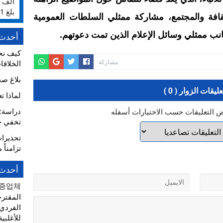
بلغ 231%
قافة والمجتمع، مشاركة ممثلي السلطات العمومیة
ب ممثلي وسائل الإعلام الذين تمت دعوتهم.
أحدث 
كيف نح
مشاركة
الخلافا
بلاغ ص
عليقات الزوار ( 0 )
لماذا ت
ض التعليقات حسب الاختيارات أسفله
تخفي خط
تحذيرا
تزامناً 
أحدث 
증업체
المقتر
الفردي
للأغلبية