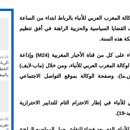
الة المغرب العربي للأنباء بالرباط ابتداء من الساعة
القضایا السیاسیة والحزبیة الراهنة في أفق تنظیم
كة هذه السنة.
وسیتم تأمین البث المباشر لهذا اللقاء على كل من قناة الأخبار المغربية (M24) وإذاعة
22 ماي 2026
الربا
ين لوكالة المغرب العربي للأنباء، ومن خلال (ماب-لایف)
الخطر
بالم
ما)، وصفحة الوكالة بموقع التواصل الاجتماعي
أنباء في إطار الاحترام التام للتدابیر الاحترازیة
).
22 ماي 2026
أنباء، الذي یعد فضاء للنقاش حول المواضیع الراهنة