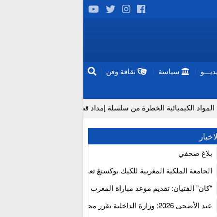
يـــو
سياسة
ثقافة وفن
كيميائية الخطرة من سلسلة إمداد قطاع البناء بالمغرب
إنتاج “ق
اخبار
بلاغ صحفي
الجامعة الملكية المغربية للكيك بوكسنغ تعرب عن ارتياحها للتجاوب الإيجا
للمجلس الأعلى للحسابات
“كان” الفتيان: تقديم موعد مباراة المغرب والكاميرون بسبب نهائي دوري 
إفريقيا
عيد الأضحى 2026: وزارة الداخلية تقرر مجانية ولوج أسواق الماشية وت