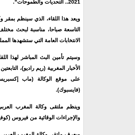
2021.. التحديات والطموحات”.
ویعد هذا اللقاء، الذي سینظم بمقر وك
التاسعة صباحا، مناسبة لبحث مختلف 
الانتخابات العامة التي ستشهدها الممل
الأخبار المغربية (ريم راديو)، التابعت
على موقع الوكالة (ماب إكسبریس.
(فایسبوك).
وینظم ملتقى وكالة المغرب العربي لل
والإجراءات الوقائیة من فیروس (كوفید-19
ویعرف ملتقى وكالة المغرب العربي لل