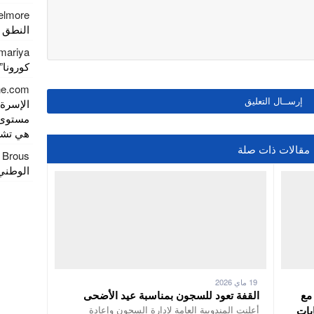
elmore
النطق 
mariya
كورونا” يصل
gne.com
الإسرة)
مستوى 
هي تشري
مقالات ذات صلة
a Brous
الوطني 
19 ماي 2026
مع
القفة تعود للسجون بمناسبة عيد الأضحى
بات
أعلنت المندوبية العامة لإدارة السجون وإعادة