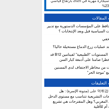
ألف سيجارة مهربة في 2025 بارتفاع قياسي
المقالات
افظ على المؤسسات الدستورية مع تدبير
ت السياسية قبل وبعد الإنتخابات ؟
حفي
عد عمليات زرع الدماغ مستحيلة حاليا؟
دراسة: المستويات “الطبيعية” لفيتامين B12 قد
را صامتا على أدمغة كبار السن
ت من مخاطر الاجتفاف لدى المسنين
مع “موجة الحر”
التعليقات
먹튀검
على
(مدونة الإسرة) : هل
حات التشريعية تتناسب مع مستوى الدخل
 المغربي؟ وهل المقترحات هي تشريع
 أم للأقلية