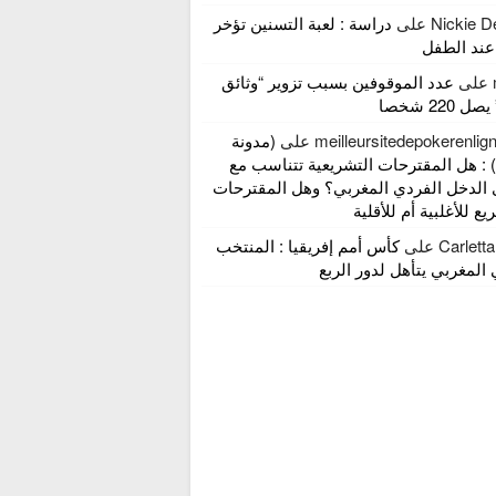
Nickie D
على
دراسة : لعبة التسنين تؤخر
عند الطفل
على
عدد الموقوفين بسبب تزوير “وثائق
 220 شخصا
meilleursitedepokerenli
على
(مدونة
 : هل المقترحات التشريعية تتناسب مع
الدخل الفردي المغربي؟ وهل المقترحات
ع للأغلبية أم للأقلية
Carlett
على
كأس أمم إفريقيا : المنتخب
المغربي يتأهل لدور الربع