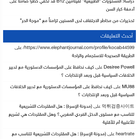
دراسة: المستويات “الطبيعية” لفيتامين B12 قد تخفي خطرا صامتا على
أدمغة كبار السن
تحذيرات من مخاطر الاجتفاف لدى المسنين تزامناً مع “موجة الحر”
أحدث التعليقات
https://www.elephantjournal.com/profile/kocab44599/
على
الطريقة الصحيحة للاستجمام والراحة
Desiree Powell
على
كيف نحافظ على المؤسسات الدستورية مع تدبير
الخلافات السياسية قبل وبعد الإنتخابات ؟
MU88
على
كيف نحافظ على المؤسسات الدستورية مع تدبير الخلافات
السياسية قبل وبعد الإنتخابات ؟
먹튀검증사이트
على
(مدونة الإسرة) : هل المقترحات التشريعية
تتناسب مع مستوى الدخل الفردي المغربي؟ وهل المقترحات هي تشريع
للأغلبية أم للأقلية
heartrate
على
(مدونة الإسرة) : هل المقترحات التشريعية تتناسب مع