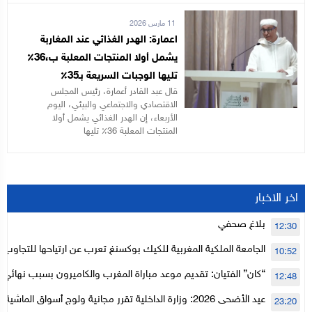
11 مارس 2026
اعمارة: الهدر الغذائي عند المغاربة
يشمل أولا المنتجات المعلبة ب،36٪
تليها الوجبات السريعة بـ35٪
قال عبد القادر أعمارة، رئيس المجلس
الاقتصادي والاجتماعي والبيئي، اليوم
الأربعاء، إن الهدر الغذائي يشمل أولا
المنتجات المعلبة 36٪ تليها
اخر الاخبار
بلاغ صحفي
12:30
الجامعة الملكية المغربية للكيك بوكسنغ تعرب عن ارتياحها للتجاوب 
10:52
الأعلى للحسابات
“كان” الفتيان: تقديم موعد مباراة المغرب والكاميرون بسبب نهائي د
12:48
عيد الأضحى 2026: وزارة الداخلية تقرر مجانية ولوج أسواق الما
23:20