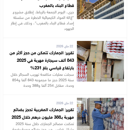
قطاع البناء بالمغرب
جرى، اليوم الجمعة بالرباط، إطلاق مشروع
“إزالة المواد الكيميائية الخطرة من سلسلة
إمداد قطاع البناء بالمغرب”، وذلك في إطار
الجهود
22 ماي 2026
تقرير: الجمارك تتمكن من حجز أكثر من
843 ألف سيجارة مهربة في 2025
بارتفاع قياسي بلغ 231%
سجلت عمليات مكافحة تهريب السجائر خلال
سنة 2025 حجز ما مجموعه 843 ألفا و854
وحدة، مقابل 254 ألفا و388 وحدة
22 ماي 2026
تقرير: الجمارك المغربية تحجز بضائع
مهربة بـ388 مليون درهم خلال 2025
تمكنت مصالح الجمارك خلال سنة 2025
بشكل قياسي من حجز بضائع مهربة بقيمة