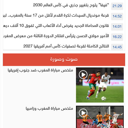
لتنظيمها
“فيفا” يلوح بتغيير جذري في كأس العالم 2030
21:29
قرعة مونديال السيدات لكرة القدم لأقل من 17
14:52
المستوى الأول
قانون المحاماة الجديد يفرض أداء الأتعاب التي تفوق 10 آلاف درهم بالشيك
14:01
الأمير مولاي الحسن يترأس افتتاح الدورة الثالثة من معرض المغرب ل
16:22
الإلكترونية
النتائج الكاملة لقرعة تصفيات كأس أمم أفريقيا 2027
14:45
سلا.. توقيف ثلاثة مروجين وحجز أكثر من 4300 قرص مخدر وكوكايين وإكستازي
14:02
صوت وصورة
أقراص مهلوسة داخل فضاء للشيشة تستنفر شرطة أكادير
12:48
ملخص مباراة المغرب ضد جنوب إفريقيا
ملخص مباراة المغرب وزامبيا