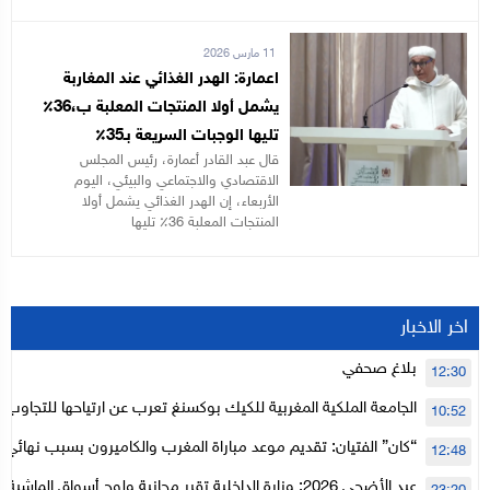
11 مارس 2026
اعمارة: الهدر الغذائي عند المغاربة
يشمل أولا المنتجات المعلبة ب،36٪
تليها الوجبات السريعة بـ35٪
قال عبد القادر أعمارة، رئيس المجلس
الاقتصادي والاجتماعي والبيئي، اليوم
الأربعاء، إن الهدر الغذائي يشمل أولا
المنتجات المعلبة 36٪ تليها
اخر الاخبار
بلاغ صحفي
12:30
الجامعة الملكية المغربية للكيك بوكسنغ تعرب عن ارتياحها للتجاوب 
10:52
الأعلى للحسابات
“كان” الفتيان: تقديم موعد مباراة المغرب والكاميرون بسبب نهائي د
12:48
عيد الأضحى 2026: وزارة الداخلية تقرر مجانية ولوج أسواق الما