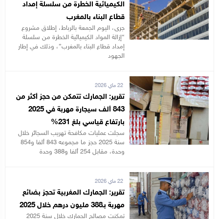
الكيميائية الخطرة من سلسلة إمداد
قطاع البناء بالمغرب
جرى، اليوم الجمعة بالرباط، إطلاق مشروع
“إزالة المواد الكيميائية الخطرة من سلسلة
إمداد قطاع البناء بالمغرب”، وذلك في إطار
الجهود
22 ماي 2026
تقرير: الجمارك تتمكن من حجز أكثر من
843 ألف سيجارة مهربة في 2025
بارتفاع قياسي بلغ 231%
سجلت عمليات مكافحة تهريب السجائر خلال
سنة 2025 حجز ما مجموعه 843 ألفا و854
وحدة، مقابل 254 ألفا و388 وحدة
22 ماي 2026
تقرير: الجمارك المغربية تحجز بضائع
مهربة بـ388 مليون درهم خلال 2025
تمكنت مصالح الجمارك خلال سنة 2025