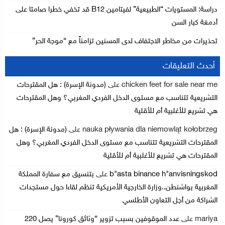
دراسة: المستويات “الطبيعية” لفيتامين B12 قد تخفي خطرا صامتا على
أدمغة كبار السن
تحذيرات من مخاطر الاجتفاف لدى المسنين تزامناً مع “موجة الحر”
أحدث التعليقات
chicken feet for sale near me
على
(مدونة الإسرة) : هل المقترحات
التشريعية تتناسب مع مستوى الدخل الفردي المغربي؟ وهل المقترحات
هي تشريع للأغلبية أم للأقلية
nauka pływania dla niemowląt kołobrzeg
على
(مدونة الإسرة) : هل
المقترحات التشريعية تتناسب مع مستوى الدخل الفردي المغربي؟ وهل
المقترحات هي تشريع للأغلبية أم للأقلية
b"asta binance h"anvisningskod
على
بتنسيق مع سفارة المملكة
المغربية بواشنطن..وزارة الخارجية الأمريكية تنظم لقاءا حول مستجدات
الشراكة من أجل التعاون الأطلسي
mariya
على
عدد الموقوفين بسبب تزوير “وثائق كورونا” يصل 220