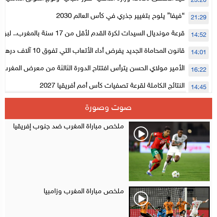
23:20
لتنظيمها
“فيفا” يلوح بتغيير جذري في كأس العالم 2030
21:29
قرعة مونديال السيدات لكرة القدم لأقل من 17
14:52
المستوى الأول
قانون المحاماة الجديد يفرض أداء الأتعاب التي تفوق 10 آلاف درهم بالشيك
14:01
الأمير مولاي الحسن يترأس افتتاح الدورة الثالثة من معرض المغرب ل
16:22
الإلكترونية
النتائج الكاملة لقرعة تصفيات كأس أمم أفريقيا 2027
14:45
سلا.. توقيف ثلاثة مروجين وحجز أكثر من 4300 قرص مخدر وكوكايين وإكستازي
14:02
صوت وصورة
أقراص مهلوسة داخل فضاء للشيشة تستنفر شرطة أكادير
12:48
ملخص مباراة المغرب ضد جنوب إفريقيا
ملخص مباراة المغرب وزامبيا