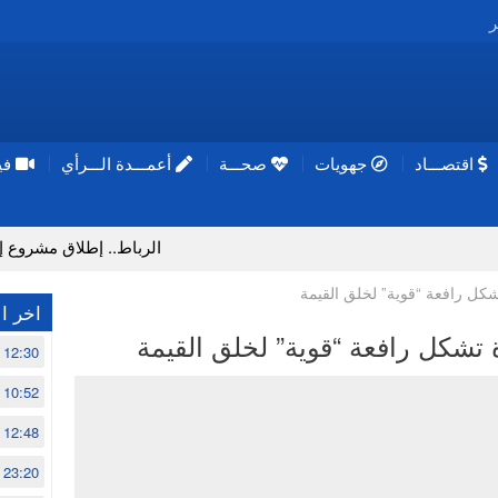
ر
اقتصـــاد
جهويات
صحـــة
أعمـــدة الـــرأي
فيد
الرباط.. إطلاق مشروع إزالة المواد ال
شكل رافعة “قوية” لخلق القيمة
اخر ال
 تشكل رافعة “قوية” لخلق القيمة
12:30
10:52
12:48
23:20