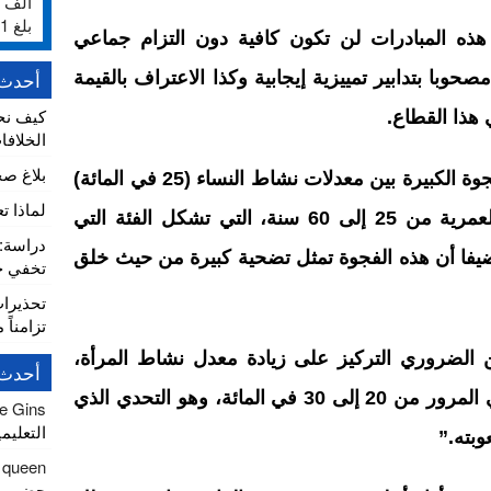
بلغ 231%
هذه المبادرات لن تكون كافية دون التزام جماعي
حوبا بتدابير تمييزية إيجابية وكذا الاعتراف بالقيمة
أحدث 
كيف نح
 هذا القطاع.
الخلافا
بلاغ ص
من جهة أخرى، سلط الضوء على الفجوة الكبيرة بين معدلات نشاط النساء (25 في المائة)
لماذا ت
والرجال (92 في المائة) في الفئة العمرية من 25 إلى 60 سنة، التي تشكل الفئة التي
مضيفا أن هذه الفجوة تمثل تضحية كبيرة من حيث خلق
تخفي خط
تحذيرا
تزامناً 
الضروري التركيز على زيادة معدل نشاط المرأة،
أحدث 
حيث تم تحديد هدف طموح يتمثل في المرور من 20 إلى 30 في المائة، وهو التحدي الذي
le Gins
التعليم
وبته.”
 queen
حضور ا