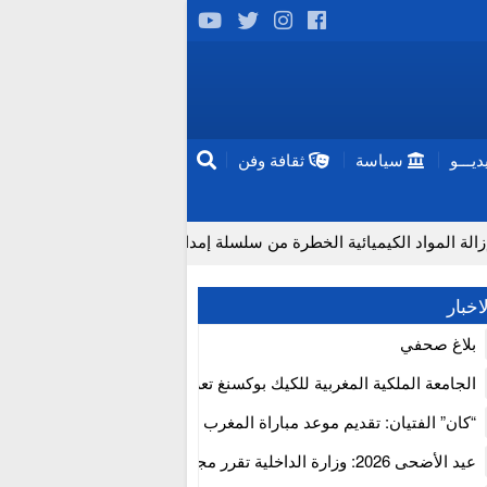
يـــو
سياسة
ثقافة وفن
كيميائية الخطرة من سلسلة إمداد قطاع البناء بالمغرب
إنتاج “ق
اخبار
بلاغ صحفي
الجامعة الملكية المغربية للكيك بوكسنغ تعرب عن ارتياحها للتجاوب الإيجا
للمجلس الأعلى للحسابات
“كان” الفتيان: تقديم موعد مباراة المغرب والكاميرون بسبب نهائي دوري 
إفريقيا
عيد الأضحى 2026: وزارة الداخلية تقرر مجانية ولوج أسواق الماشية وت