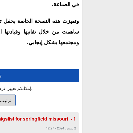
في الصناعة.
وتميزت هذه النسخة الخاصة بحفل توز
ساهمت من خلال تفانيها وقيادتها ا
ومجتمعها بشكل إيجابي.
ت
بإمكانكم تغيير عر
igslist for springfield missouri :
2 شتنبر، 2024
-
12:27