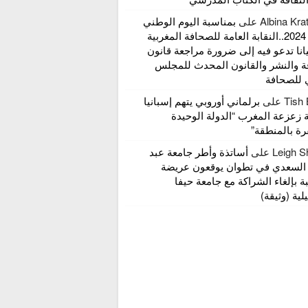
Albina Kra
على
بمناسبة اليوم الوطني
للإعلام 2024..النقابة العامة للصحافة المغربية
انا تدعو فيه إلى ضرورة مراجعة قانون
ة والنشر والقانون المحدث للمجلس
 للصحافة
Tish
على
برلماني أوروبي يتهم إسبانيا
 زعزعة المغرب “الدولة الوحيدة
ة بالمنطقة”
Leigh S
على
أساتذة وأطر جامعة عبد
 السعدي في تطوان يوقعون عريضة
ة بإلغاء الشراكة مع جامعة حيفا
لية (وثيقة)