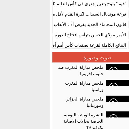
استنفار” لتنظيمها
“فيفا” يلوح بتغيير جذري في كأس العالم 2030
قرعة مونديال السيدات لكرة القدم لأقل من 17 سنة بالمغ
المستوى الأول
قانون المحاماة الجديد يفرض أداء الأتعاب التي تفوق 10 آلاف درهم بالشيك
الأمير مولاي الحسن يترأس افتتاح الدورة الثالثة من معرض المغرب لصنا
الألعاب الإلكترونية
النتائج الكاملة لقرعة تصفيات كأس أمم أفريقيا 2027
سلا.. توقيف ثلاثة مروجين وحجز أكثر من 4300 قرص مخدر وكوكايين وإكستازي
صوت وصورة
أقراص مهلوسة داخل فضاء للشيشة تستنفر شرطة أكادير
ملخص مباراة المغرب ضد
جنوب إفريقيا
ملخص مباراة المغرب
وزامبيا
ملخص مباراة الجزائر
وموريتانيا
النشرة الوبائية اليومية
الخاصة بحالات الاصابة
بكوفيد 19