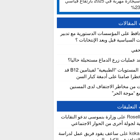
ألف سيجارة مهربة في 2025 بارتفاع قياسي
المقالات
افظ على المؤسسات الدستورية مع تدبير
ت السياسية قبل وبعد الإنتخابات ؟
حفي
عد عمليات زرع الدماغ مستحيلة حاليا؟
دراسة: المستويات “الطبيعية” لفيتامين B12 قد
را صامتا على أدمغة كبار السن
ت من مخاطر الاجتفاف لدى المسنين
مع “موجة الحر”
التعليقات
Rosel
على
وزارة بنموسى تدعو النقابات
ية لجولة أخرى من الحوار الاجتماعي
koka
على
ساعف يقود فريق عمل لدراسة
لثقافة في الكتاب المدرسي