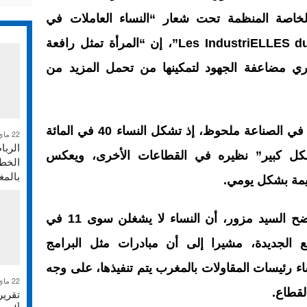
لخاصة المنظمة تحت شعار “النساء العاملات في
المجال الصناعي بالمغرب/ Les IndustriELLES du Maroc”، إن “المرأة تمثل رافعة
ي مضاعفة الجهود لتمكينها من تحمل المزيد من
وبحسب الوزير، فإن التمثيل النسائي في الصناعة ملحوظ، إذ تشكل النساء 40 في المائة
22 ماي 2026
الربا
كل كبير” نظيره في القطاعات الأخرى، ويعكس
الخطر
بالم
يمة بشكل يومي.
في ما يخص مجال الاستثمارات، أوضح السيد مزور، أن النساء لا يشغلن سوى 11 في
 الجديدة، مشيرا إلى أن مبادرات مثل البرامج
ء رئيسات المقاولات بالمغرب يتم تنفيذها، على وجه
22 ماي 2026
لقطاع.