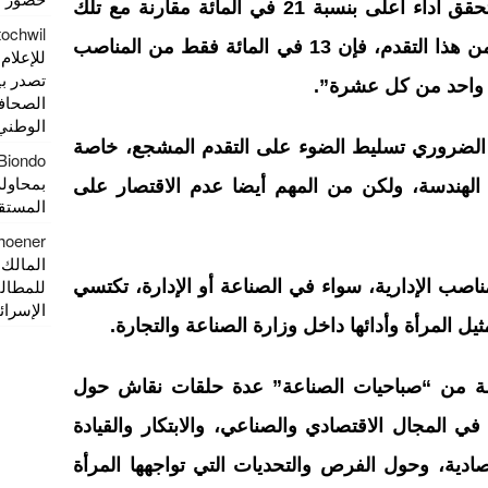
وتابع: “المقاولات التي تديرها نساء تحقق أداء أعلى بنسبة 21 في المائة مقارنة مع تلك
tochwil
التي يديرها رجال. لكن، على الرغم من هذا التقدم، فإن 13 في المائة فقط من المناصب
تصدر بي
ي واحد من كل عشرة”.
الصحاف
الوطني
ن الضروري تسليط الضوء على التقدم المشجع، خاصة
 Biondo
بمحاولة
الهندسة، ولكن من المهم أيضا عدم الاقتصار على
المستقر
hoener
المالك
للمطالب
اصب الإدارية، سواء في الصناعة أو الإدارة، تكتسي
الإسرائي
يل المرأة وأدائها داخل وزارة الصناعة والتجارة.
ة من “صباحيات الصناعة” عدة حلقات نقاش حول
في المجال الاقتصادي والصناعي، والابتكار والقيادة
ادية، وحول الفرص والتحديات التي تواجهها المرأة