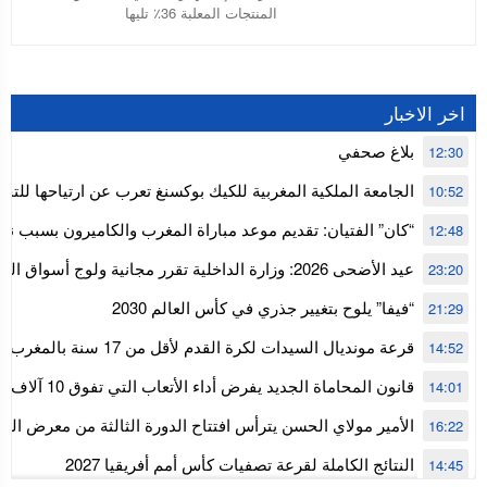
المنتجات المعلبة 36٪ تليها
اخر الاخبار
بلاغ صحفي
12:30
الجامعة الملكية المغربية للكيك بوكسنغ تعرب عن ارتياحها للتجا
10:52
للمجلس الأعلى للحسابات
“كان” الفتيان: تقديم موعد مباراة المغرب والكاميرون بسبب نه
12:48
إفريقيا
عيد الأضحى 2026: وزارة الداخلية تقرر مجانية ولوج أسواق
23:20
استنفار” لتنظيمها
“فيفا” يلوح بتغيير جذري في كأس العالم 2030
21:29
قرعة مونديال السيدات لكرة القدم ل
14:52
المستوى الأول
قانون المحاماة الجديد يفرض أداء الأتعاب التي تفوق 10 آلاف درهم بالشيك
14:01
الأمير مولاي الحسن يترأس افتتاح الدورة الثالثة من معرض ال
16:22
الألعاب الإلكترونية
النتائج الكاملة لقرعة تصفيات كأس أمم أفريقيا 2027
14:45