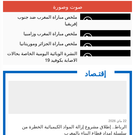
سلا.. توقيف ثلاثة مروجين وحجز أكثر من 4300 قرص مخدر وكوكايين وإكستازي
14:02
صوت وصورة
أقراص مهلوسة داخل فضاء للشيشة تستنفر شرطة أكادير
12:48
ملخص مباراة المغرب ضد جنوب
إفريقيا
ملخص مباراة المغرب وزامبيا
ملخص مباراة الجزائر وموريتانيا
النشرة الوبائية اليومية الخاصة بحالات
الاصابة بكوفيد 19
إقتـصاد
22 ماي 2026
الرباط.. إطلاق مشروع إزالة المواد الكيميائية الخطرة من
سلسلة إمداد قطاع البناء بالمغرب