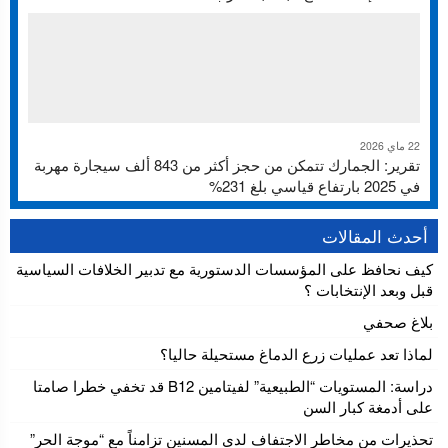
22 ماي 2026
تقرير: الجمارك تتمكن من حجز أكثر من 843 ألف سيجارة مهربة
في 2025 بارتفاع قياسي بلغ 231%
أحدث المقالات
كيف نحافظ على المؤسسات الدستورية مع تدبير الخلافات السياسية
قبل وبعد الإنتخابات ؟
بلاغ صحفي
لماذا تعد عمليات زرع الدماغ مستحيلة حاليا؟
دراسة: المستويات “الطبيعية” لفيتامين B12 قد تخفي خطرا صامتا
على أدمغة كبار السن
تحذيرات من مخاطر الاجتفاف لدى المسنين تزامناً مع “موجة الحر”