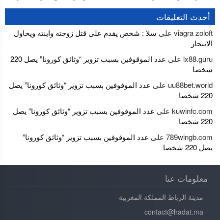
أحدث التعليقات
viagra zoloft
على
سلا : شخص يقدم على قتل زوجته وابنته ويحاول
الانتحار
lx88.guru
على
عدد الموقوفين بسبب تزوير “وثائق كورونا” يصل 220
شخصا
uu88bet.world
على
عدد الموقوفين بسبب تزوير “وثائق كورونا” يصل
220 شخصا
kuwinfc.com
على
عدد الموقوفين بسبب تزوير “وثائق كورونا” يصل
220 شخصا
789wingb.com
على
عدد الموقوفين بسبب تزوير “وثائق كورونا”
يصل 220 شخصا
معلومات عنا
مدينة الرباط المملكة المغربية
contact@hadat.ma