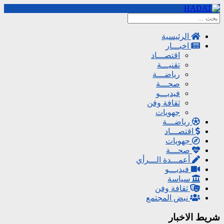
الرئيسية
اخبـــار
اقتصـــاد
تقنيـــة
رياضـــة
صحـــة
فيديـــو
ثقافة وفن
جهويات
رياضـــة
اقتصـــاد
جهويات
صحـــة
أعمـــدة الـــرأي
فيديـــو
سياسة
ثقافة وفن
نبض المجتمع
شريط الاخبار