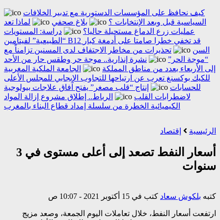
كيف نحافظ على المؤسسات الدستورية مع تدبير الخلافات
السياسية قبل وبعد الإنتخابات ؟
بلاغ صحفي
لماذا تعد
عمليات زرع الدماغ مستحيلة حاليا؟
دراسة: المستويات
“الطبيعية” لفيتامين B12 قد تخفي خطرا صامتا على أدمغة كبار
السن
تحذيرات من مخاطر الاجتفاف لدى المسنين تزامناً مع
“موجة الحر”
نشرة إنذارية.. موجة حر وطقس حار من الأحد
إلى الأربعاء بعدد من مناطق المملكة
الجامعة الملكية المغربية
للكيك بوكسنغ تعرب عن ارتياحها للتجاوب الإيجابي للمجلس الأعلى
للحسابات
إنتاج “قلب مصغر” يفتح آفاق علاجات بيولوجية
لاضطرابات القلب
الرباط.. إطلاق مشروع إزالة المواد
الكيميائية الخطرة من سلسلة إمداد قطاع البناء بالمغرب
الرئيسية
إقتصاد
أسعار النفط تصعد إلى أعلى مستوى في 3
سنوات
كتبه
بلكوش سعاد
كتب في 15 أكتوبر 2021 - 10:07 ص
ارتفعت أسعار النفط، خلال تعاملات اليوم الجمعة، وصعد مزيج