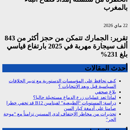
بالمغرب
22 ماي 2026
تقرير: الجمارك تتمكن من حجز أكثر من 843
ألف سيجارة مهربة في 2025 بارتفاع قياسي
بلغ 231%
أحدث المقالات
كيف نحافظ على المؤسسات الدستورية مع تدبير الخلافات
السياسية قبل وبعد الإنتخابات ؟
بلاغ صحفي
لماذا تعد عمليات زرع الدماغ مستحيلة حاليا؟
دراسة: المستويات “الطبيعية” لفيتامين B12 قد تخفي خطرا
صامتا على أدمغة كبار السن
تحذيرات من مخاطر الاجتفاف لدى المسنين تزامناً مع “موجة
الحر”