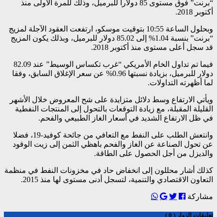
“برنت” فوق مستوى 85 دولارا للبرميل، وذلك للمرة الأولى منذ
أكتوبر 2018.
وبحلول الساعة 10:55 بتوقيت موسكو، ارتفعت العقود الآجلة لمزيج
“برنت” بنسبة 1.04% إلى 85.02 دولار للبرميل، وبذلك يكون المزيج
قد سجل أعلى مستوى منذ أكتوبر 2018.
فيما تم تداول الخام الأمريكي “غرب تكساس الوسيط” عند 82.09
دولار للبرميل، بزيادة نسبتها 0.96% عن سعر الإغلاق السابق، وفقا
لما أظهرته التداولات.
ويأتي الارتفاع وسط دلائل متزايدة على شح المعروض خلال الأشهر
القليلة المقبلة، مع زيادة التوقعات بالتحول إلى المنتجات النفطية
في ظل الارتفاع الشديد في أسعار الغاز الطبيعي والفحم.
وانتعش الطلب على النفط مع التعافي من جائحة كوفيد-19، فضلا
عن تحول الصناعة عن الغاز والفحم باهظي الثمن إلى زيت الوقود
والديزل من أجل الحصول على الطاقة.
كذلك أشار محللون إلى انخفاض حاد في مخزونات النفط في منظمة
التعاون الاقتصادي والتنمية، لتسجل أدنى مستوى لها منذ 2015.
مشاركة
تعليقات الزوار ( 0 )