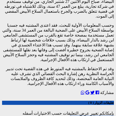
البيضاء، صباح اليوم الاثنين 27 شتنبر الجاري، من توقيف مستخدم
في شركة تجارية، يبلغ من العمر 47 سنة، وذلك للاشتباه في تورطه
في قضية تتعلق بالضرب والجرح باستعمال السلاح الأبيض المفضي
إلى الموت.
وحسب المعلومات الأولية للبحث، فقد اعتدى المشتبه فيه جسديا
بواسطة السلاح الأبيض على الضحية البالغة من العمر 34 سنة، والتي
تعمل مستخدمة بمصحة خاصة تقع بالقرب من المستشفى الجامعي
ابن رشد بالدار البيضاء، وذلك بسبب خلافات شخصية لها ارتباط
بشبهة علاقة سابقة بينهما. وقد تسبب هذا الاعتداء الجسدي في
إصابة الضحية بجروح خطيرة أفضت إلى وفاتها بعد نقلها للمستشفى
الجامعي ابن رشد، بينما تم توقيف المشتبه فيه وحجز السلاح الأبيض
المستعمل في ارتكاب هذه الأفعال الإجرامية.
وقد تم الاحتفاظ بالمشتبه فيه المتورط في هذه القضية تحت تدبير
الحراسة النظرية رهن إشارة البحث القضائي الذي تشرف عليه
النيابة العامة المختصة، وذلك لتحديد كافة الظروف والملابسات
والأسباب الكامنة وراء ارتكاب هذه الأفعال الإجرامية.
مشاركة
تعليقات الزوار ( 0 )
بإمكانكم تغيير عرض التعليقات حسب الاختيارات أسفله