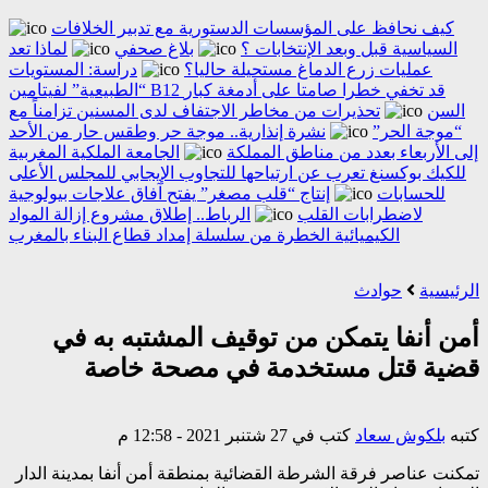
كيف نحافظ على المؤسسات الدستورية مع تدبير الخلافات
السياسية قبل وبعد الإنتخابات ؟
بلاغ صحفي
لماذا تعد
عمليات زرع الدماغ مستحيلة حاليا؟
دراسة: المستويات
“الطبيعية” لفيتامين B12 قد تخفي خطرا صامتا على أدمغة كبار
السن
تحذيرات من مخاطر الاجتفاف لدى المسنين تزامناً مع
“موجة الحر”
نشرة إنذارية.. موجة حر وطقس حار من الأحد
إلى الأربعاء بعدد من مناطق المملكة
الجامعة الملكية المغربية
للكيك بوكسنغ تعرب عن ارتياحها للتجاوب الإيجابي للمجلس الأعلى
للحسابات
إنتاج “قلب مصغر” يفتح آفاق علاجات بيولوجية
لاضطرابات القلب
الرباط.. إطلاق مشروع إزالة المواد
الكيميائية الخطرة من سلسلة إمداد قطاع البناء بالمغرب
الرئيسية
حوادث
أمن أنفا يتمكن من توقيف المشتبه به في
قضية قتل مستخدمة في مصحة خاصة
كتبه
بلكوش سعاد
كتب في 27 شتنبر 2021 - 12:58 م
تمكنت عناصر فرقة الشرطة القضائية بمنطقة أمن أنفا بمدينة الدار