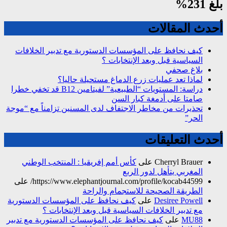
بلغ 231%
أحدث المقالات
كيف نحافظ على المؤسسات الدستورية مع تدبير الخلافات
السياسية قبل وبعد الإنتخابات ؟
بلاغ صحفي
لماذا تعد عمليات زرع الدماغ مستحيلة حاليا؟
دراسة: المستويات “الطبيعية” لفيتامين B12 قد تخفي خطرا
صامتا على أدمغة كبار السن
تحذيرات من مخاطر الاجتفاف لدى المسنين تزامناً مع “موجة
الحر”
أحدث التعليقات
Cherryl Brauer
على
كأس أمم إفريقيا : المنتخب الوطني
المغربي يتأهل لدور الربع
https://www.elephantjournal.com/profile/kocab44599/
على
الطريقة الصحيحة للاستجمام والراحة
Desiree Powell
على
كيف نحافظ على المؤسسات الدستورية
مع تدبير الخلافات السياسية قبل وبعد الإنتخابات ؟
MU88
على
كيف نحافظ على المؤسسات الدستورية مع تدبير