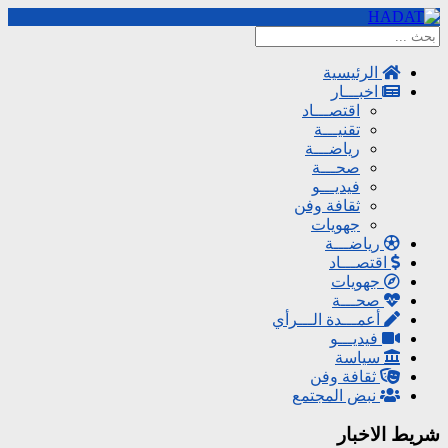
الرئيسية
اخبـــار
اقتصـــاد
تقنيـــة
رياضـــة
صحـــة
فيديـــو
ثقافة وفن
جهويات
رياضـــة
اقتصـــاد
جهويات
صحـــة
أعمـــدة الـــرأي
فيديـــو
سياسة
ثقافة وفن
نبض المجتمع
شريط الاخبار