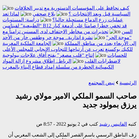
كيف نحافظ على المؤسسات الدستورية مع تدبير الخلافات
السياسية قبل وبعد الإنتخابات ؟
بلاغ صحفي
لماذا تعد
عمليات زرع الدماغ مستحيلة حاليا؟
دراسة: المستويات
“الطبيعية” لفيتامين B12 قد تخفي خطرا صامتا على أدمغة كبار
السن
تحذيرات من مخاطر الاجتفاف لدى المسنين تزامناً مع
“موجة الحر”
نشرة إنذارية.. موجة حر وطقس حار من الأحد
إلى الأربعاء بعدد من مناطق المملكة
الجامعة الملكية المغربية
للكيك بوكسنغ تعرب عن ارتياحها للتجاوب الإيجابي للمجلس الأعلى
للحسابات
إنتاج “قلب مصغر” يفتح آفاق علاجات بيولوجية
لاضطرابات القلب
الرباط.. إطلاق مشروع إزالة المواد
الكيميائية الخطرة من سلسلة إمداد قطاع البناء بالمغرب
الرئيسية
نبض المجتمع
صاحب السمو الملكي الامير مولاي رشيد
يرزق بمولود جديد
كتبه
الفانيس رشيد
كتب في 2 يونيو 2022 - 8:57 ص
زف الناطق الرسمي باسم القصر الملكي إلى الشعب المغربي أن