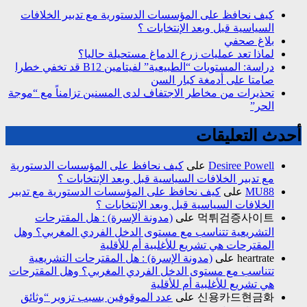
كيف نحافظ على المؤسسات الدستورية مع تدبير الخلافات
السياسية قبل وبعد الإنتخابات ؟
بلاغ صحفي
لماذا تعد عمليات زرع الدماغ مستحيلة حاليا؟
دراسة: المستويات “الطبيعية” لفيتامين B12 قد تخفي خطرا
صامتا على أدمغة كبار السن
تحذيرات من مخاطر الاجتفاف لدى المسنين تزامناً مع “موجة
الحر”
أحدث التعليقات
Desiree Powell
على
كيف نحافظ على المؤسسات الدستورية
مع تدبير الخلافات السياسية قبل وبعد الإنتخابات ؟
MU88
على
كيف نحافظ على المؤسسات الدستورية مع تدبير
الخلافات السياسية قبل وبعد الإنتخابات ؟
먹튀검증사이트
على
(مدونة الإسرة) : هل المقترحات
التشريعية تتناسب مع مستوى الدخل الفردي المغربي؟ وهل
المقترحات هي تشريع للأغلبية أم للأقلية
heartrate
على
(مدونة الإسرة) : هل المقترحات التشريعية
تتناسب مع مستوى الدخل الفردي المغربي؟ وهل المقترحات
هي تشريع للأغلبية أم للأقلية
신용카드현금화
على
عدد الموقوفين بسبب تزوير “وثائق