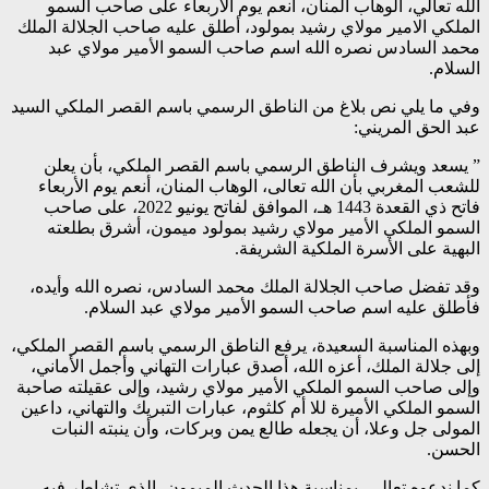
الله تعالي، الوهاب المنان، أنعم يوم الأربعاء على صاحب السمو
الملكي الامير مولاي رشيد بمولود، أطلق عليه صاحب الجلالة الملك
محمد السادس نصره الله اسم صاحب السمو الأمير مولاي عبد
السلام.
وفي ما يلي نص بلاغ من الناطق الرسمي باسم القصر الملكي السيد
عبد الحق المريني:
” يسعد ويشرف الناطق الرسمي باسم القصر الملكي، بأن يعلن
للشعب المغربي بأن الله تعالى، الوهاب المنان، أنعم يوم الأربعاء
فاتح ذي القعدة 1443 هـ، الموافق لفاتح يونيو 2022، على صاحب
السمو الملكي الأمير مولاي رشيد بمولود ميمون، أشرق بطلعته
البهية على الأسرة الملكية الشريفة.
وقد تفضل صاحب الجلالة الملك محمد السادس، نصره الله وأيده،
فأطلق عليه اسم صاحب السمو الأمير مولاي عبد السلام.
وبهذه المناسبة السعيدة، يرفع الناطق الرسمي باسم القصر الملكي،
إلى جلالة الملك، أعزه الله، أصدق عبارات التهاني وأجمل الأماني،
وإلى صاحب السمو الملكي الأمير مولاي رشيد، وإلى عقيلته صاحبة
السمو الملكي الأميرة للا أم كلثوم، عبارات التبريك والتهاني، داعين
المولى جل وعلا، أن يجعله طالع يمن وبركات، وأن ينبته النبات
الحسن.
كما ندعوه تعالى، بمناسبة هذا الحدث الميمون، الذي تشاطر فيه