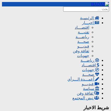
الرئيسية
اخبـــار
اقتصـــاد
تقنيـــة
رياضـــة
صحـــة
فيديـــو
ثقافة وفن
جهويات
رياضـــة
اقتصـــاد
جهويات
صحـــة
أعمـــدة الـــرأي
فيديـــو
سياسة
ثقافة وفن
نبض المجتمع
شريط الاخبار