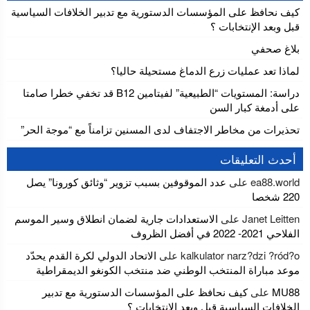
كيف نحافظ على المؤسسات الدستورية مع تدبير الخلافات السياسية
قبل وبعد الإنتخابات ؟
بلاغ صحفي
لماذا تعد عمليات زرع الدماغ مستحيلة حاليا؟
دراسة: المستويات “الطبيعية” لفيتامين B12 قد تخفي خطرا صامتا
على أدمغة كبار السن
تحذيرات من مخاطر الاجتفاف لدى المسنين تزامناً مع “موجة الحر”
أحدث التعليقات
ea88.world
على
عدد الموقوفين بسبب تزوير “وثائق كورونا” يصل
220 شخصا
Janet Leitten
على
الاستعدادات جارية لضمان انطلاق وسير الموسم
الفلاحي 2021- 2022 في أفضل الظروف
kalkulator narz?dzi ?ród?o
على
الاتحاد الدولي لكرة القدم يحدّد
موعد مباراة المنتخب الوطني ضد منتخب الكونغو الديمقراطية
MU88
على
كيف نحافظ على المؤسسات الدستورية مع تدبير
الخلافات السياسية قبل وبعد الإنتخابات ؟