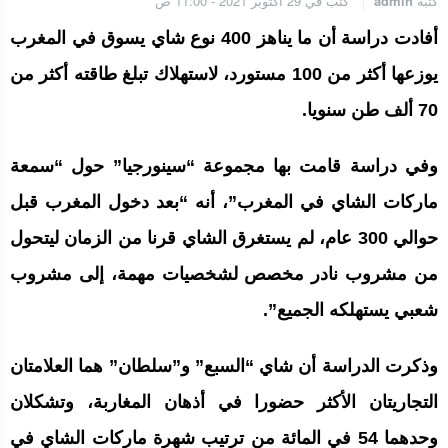
كتبه
admin
كتب في 29 أكتوبر 2021 - 11:00 ص
أفادت دراسة أن ما يناهز 400 نوع شاي يسوق في المغرب
يوزعها أكثر من 100 مستورد، لاستهلاك تبلغ طاقته أكثر من
70 ألف طن سنويا.
وفي دراسة قامت بها مجموعة “سينورجيا” حول “سمعة
ماركات الشاي في المغرب”، أنه “بعد دخول المغرب قبل
حوالي 300 عام، لم يستغرق الشاي قرنا من الزمان ليتحول
من مشروب نادر مخصص لشخصيات مهمة، إلى مشروب
شعبي يستهلكه الجميع”.
وذكرت الدراسة أن شاي “السبع” و”سلطان” هما العلامتان
التجاريتان الأكثر حضورا في أذهان المغاربة، وتشكلان
وحدهما 54 في المائة من ترتيب شهرة ماركات الشاي في