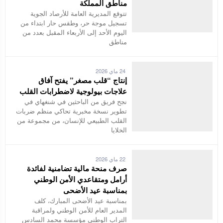
مناطق المملكة
تتوقع المديرية العامة للأرصاد الجوية
تسجيل موجة حر، وطقس حار ابتداء من
اليوم الأحد إلى الأربعاء المقبل بعدد من
مناطق
24 ماي 2026
إنتاج “قلب مصغر” يفتح آفاق
علاجات بيولوجية لاضطرابات القلب
نجح فريق من الباحثين في شنغهاي في
تطوير نسخة مخبرية تحاكي منظم ضربات
القلب الطبيعي للإنسان، من مجموعة من
الخلايا
22 ماي 2026
صرف منحة مالية تضامنية لفائدة
أرامل ومتقاعدي الأمن الوطني
بمناسبة عيد الأضحى
بمناسبة عيد الأضحى المبارك، كلف
المدير العام للأمن الوطني ولمراقبة
التراب الوطني مؤسسة محمد السادس