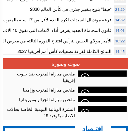
استنفار” لتنظيمها
“فيفا” يلوح بتغيير جذري في كأس العالم 2030
21:29
قرعة مونديال السيدات لكرة القدم ل
14:52
المستوى الأول
قانون المحاماة الجديد يفرض أداء الأتعاب التي تفوق 10 آلاف درهم بالشيك
14:01
الأمير مولاي الحسن يترأس افتتاح الدورة الثالثة من معرض ال
16:22
الألعاب الإلكترونية
النتائج الكاملة لقرعة تصفيات كأس أمم أفريقيا 2027
14:45
سلا.. توقيف ثلاثة مروجين وحجز أكثر من 4300 قرص مخدر وكوكايين وإكستازي
14:02
صوت وصورة
أقراص مهلوسة داخل فضاء للشيشة تستنفر شرطة أكادير
12:48
ملخص مباراة المغرب ضد جنوب
إفريقيا
ملخص مباراة المغرب وزامبيا
ملخص مباراة الجزائر وموريتانيا
النشرة الوبائية اليومية الخاصة بحالات
الاصابة بكوفيد 19
إقتـصاد