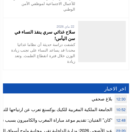
للأعمال الاجتماعية لموظفي الأمن
الوطني
22 ماي 2026
سلاح غذائي سري ينقذ النساء في
سن اليأس!
كشفت دراسة حديثة أن نظاما غذائيا
محددا قد يساعد النساء على تجنب زيادة
الوزن خلال فترة انقطاع الطمث. وتعد
زيادة
اخر الاخبار
بلاغ صحفي
12:30
الجامعة الملكية المغربية للكيك بوكسنغ تعرب عن ارتياحها للتجا
10:52
للمجلس الأعلى للحسابات
“كان” الفتيان: تقديم موعد مباراة المغرب والكاميرون بسبب نه
12:48
إفريقيا
عيد الأضحى 2026: وزارة الداخلية تقرر مجانية ولوج أسواق
23:20