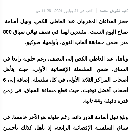
الجامعة الملكية المغربية للكيك بوكسنغ تعرب عن ارتياحها للتجاوب
الإيجابي للمجلس الأعلى للحسابات
كتبه
بلكوش محمد
كتب في 31 يوليوز 2021 - 11:26 ص
حجز العداءان المغربيان عبد العاطي الكص، ونبيل أسامة،
إنتاج “قلب مصغر” يفتح آفاق علاجات بيولوجية لاضطرابات القلب
صباح اليوم السبت، مقعدين لهما في نصف نهائي سباق 800
متر، ضمن مسابقة ألعاب القوى، بأولمبياد طوكيو.
الرباط.. إطلاق مشروع إزالة المواد الكيميائية الخطرة من سلسلة إمداد
وتأهل عبد العاطي الكص إلى النصف، رغم حلوله رابعا في
قطاع البناء بالمغرب
السباق، ضمن السلسلة الإقصائية الأولى، حيث يتأهل
أصحاب المراكز الثلاثة الأولى في كل سلسلة، إضافة إلى 6
أصحاب أفضل توقيت، حيث قطع مسافة السباق، في زمن
قدره دقيقة و44 ثانية.
وبلغ نبيل أسامة الدور ذاته، رغم حلوله هو الآخر خامسا، في
سباق السلسلة الإقصائية الرابعة، إذ تأهل كذلك بأحسن