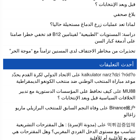
قبل وبعد الإنتخابات ؟
بلاغ صحفي
لماذا تعد عمليات زرع الدماغ مستحيلة حاليا؟
دراسة: المستويات “الطبيعية” لفيتامين B12 قد تخفي خطرا صامتا
على أدمغة كبار السن
تحذيرات من مخاطر الاجتفاف لدى المسنين تزامناً مع “موجة الحر”
أحدث التعليقات
kalkulator narz?dzi ?ród?o
على
الاتحاد الدولي لكرة القدم يحدّد
موعد مباراة المنتخب الوطني ضد منتخب الكونغو الديمقراطية
MU88
على
كيف نحافظ على المؤسسات الدستورية مع تدبير
الخلافات السياسية قبل وبعد الإنتخابات ؟
Binance账户
على
وفاة النجم السابق للمنتخب البرازيلي ماريو
زاغالو
먹튀검증업체
على
(مدونة الإسرة) : هل المقترحات التشريعية
تتناسب مع مستوى الدخل الفردي المغربي؟ وهل المقترحات هي
تشريع للأغلبية أم للأقلية