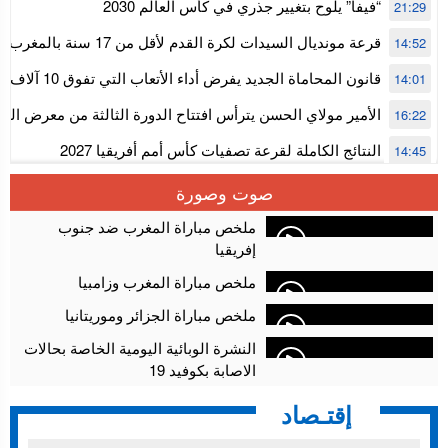
استنفار” لتنظيمها
“فيفا” يلوح بتغيير جذري في كأس العالم 2030
21:29
قرعة مونديال السيدات لكرة القدم ل
14:52
المستوى الأول
قانون المحاماة الجديد يفرض أداء الأتعاب التي تفوق 10 آلاف درهم بالشيك
14:01
الأمير مولاي الحسن يترأس افتتاح الدورة الثالثة من معرض ال
16:22
الألعاب الإلكترونية
النتائج الكاملة لقرعة تصفيات كأس أمم أفريقيا 2027
14:45
سلا.. توقيف ثلاثة مروجين وحجز أكثر من 4300 قرص مخدر وكوكايين وإكستازي
14:02
صوت وصورة
أقراص مهلوسة داخل فضاء للشيشة تستنفر شرطة أكادير
12:48
ملخص مباراة المغرب ضد جنوب
إفريقيا
ملخص مباراة المغرب وزامبيا
ملخص مباراة الجزائر وموريتانيا
النشرة الوبائية اليومية الخاصة بحالات
الاصابة بكوفيد 19
إقتـصاد