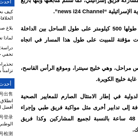
اركة فريق إسرائيلي، كما ستتم متابعتها وبثها بأربع
أحدث 
كيف نح
 “news i24 Channel”.
الخلافا
بلاغ ص
وخلال هذه الرحلة البحرية التي يبلغ طولها 500 كيلومتر على طول الساحل بين الداخلة
لماذا ت
 مؤقتة للمبيت على طول هذا المسار في اتجاه
تخفي خط
تحذيرا
 مراحل، وهي خليج سينترا، وموقع الرأس القاسح،
تزامناً 
غاية خليج الكويرة.
أحدث 
k账号出售
ولية في إطار الامتثال الصارم للمعايير الصحية
أفضل ا
مواجهة (كوفيد-19)، بالإضافة إلى تدابير أخرى مثل مواكبة فريق طبي وإجراء
账号登录
الاختبار الإجباري السريع خلال كل 48 ساعة بالنسبة لجميع المشاركين وكذا فريق
الوطني 
ك.
账号检测