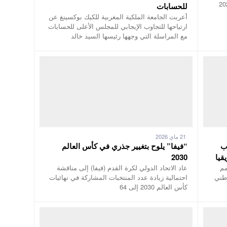
 المماثلة يوم 7 دجنبر 2025
للحسابات
أعربت الجامعة الملكية المغربية للكيك بوكسينغ عن
ارتياحها للتجاوب الإيجابي للمجلس الأعلى للحسابات
مع المراسلة التي وجهها رئيسها السيد خالد
21 ماي 2026
ب
“فيفا” يلوح بتغيير جذري في كأس العالم
قيا
2030
مم
عاد الاتحاد الدولي لكرة القدم (فيفا) إلى مناقشة
وطني
احتمالية زيادة عدد المنتخبات المشاركة في نهائيات
كأس العالم 2030 إلى 64