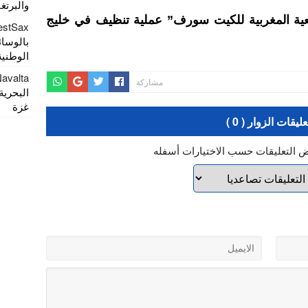
والبرتغ
عية المغربية للكيت سورف” عملية تنظيف في خليج
estSax
بالوسائ
الوطنية 
Navalta
مشاركة
البحرية
غزة
عليقات الزوار ( 0 )
ض التعليقات حسب الاختيارات أسفله