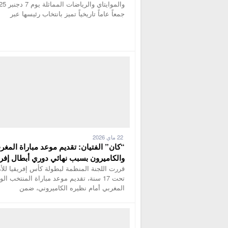
والموايتاي والرياضات
جمعاً عاماً تاريخياً تميز بانتخاب رئيسها عبر
22 ماي 2026
“كان” الفتيان: تقديم موعد مباراة المغر
والكاميرون بسبب نهائي دوري أبطال إفري
قررت اللجنة المنظمة لبطولة كأس إفريقيا للأ
تحت 17 سنة، تقديم موعد مباراة المنتخب ال
المغربي أمام نظيره الكاميروني، ضمن