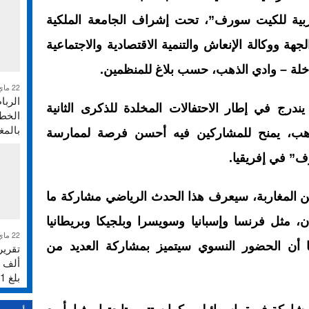
ية للكيت سورف”، تحت إشراف الجامعة الملكية
جهة ووكالة الإنعاش والتنمية الاقتصادية والاجتماعية
اخلة – وادي الذهب، حسب بلاغ للمنظمين.
22 ماي 2026
الربا
ندرج في إطار الاحتفالات المخلدة للذكرى الثانية
الخطر
بالم
لذهب، يمنح للمشاركين فيه أحسن فرصة لممارسة
ف” في إفريقيا.
كين المغاربة، سيعرف هذا الحدث الرياضي مشاركة ما
ة بلدان، مثل فرنسا وإسبانيا وسويسرا وبلجيكا وبريطانيا
22 ماي 2026
يفا أن الحضور النسوي سيتميز بمشاركة العديد من
بلغ 231%