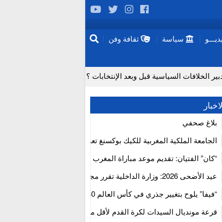
يـــو
سياسة
ثقافة وفن
 الخلافات السياسية قبل وبعد الإنتخابات ؟
لماذا تعد عمليات زرع الدماغ مستحيلة حاليا؟
اخبار
جتفاف لدى المسنين تزامناً مع “موجة الحر”
بلاغ صحفي
ب الإيجابي للمجلس الأعلى للحسابات
الجامعة الملكية المغربية للكيك بوكسنغ تعرب عن ارتياحها للتجاوب الإيجا
فتح آفاق علاجات بيولوجية لاضطرابات القلب
للمجلس الأعلى للحسابات
“كان” الفتيان: تقديم موعد مباراة المغرب والكاميرون بسبب نهائي دوري 
إفريقيا
 الخطرة من سلسلة إمداد قطاع البناء بالمغرب
عيد الأضحى 2026: وزارة الداخلية تقرر مجانية ولوج أسواق الماشية وت
استنفار” لتنظيمها
“فيفا” يلوح بتغيير جذري في كأس العالم 2030
قرعة مونديال السيدات لكرة القدم لأقل من 17 سنة بالمغ