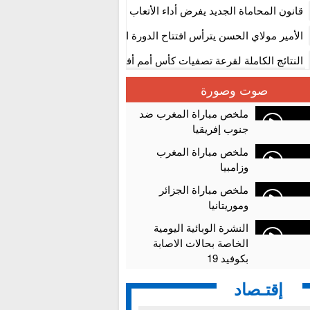
المستوى الأول
قانون المحاماة الجديد يفرض أداء الأتعاب التي تفوق 10 آلاف درهم بالشيك
الأمير مولاي الحسن يترأس افتتاح الدورة الثالثة من معرض المغرب لصنا
الألعاب الإلكترونية
النتائج الكاملة لقرعة تصفيات كأس أمم أفريقيا 2027
سلا.. توقيف ثلاثة مروجين وحجز أكثر من 4300 قرص مخدر وكوكايين وإكستازي
صوت وصورة
أقراص مهلوسة داخل فضاء للشيشة تستنفر شرطة أكادير
ملخص مباراة المغرب ضد
جنوب إفريقيا
ملخص مباراة المغرب
وزامبيا
ملخص مباراة الجزائر
وموريتانيا
النشرة الوبائية اليومية
الخاصة بحالات الاصابة
بكوفيد 19
إقتـصاد