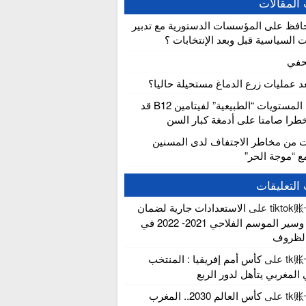
المقالات
افظ على المؤسسات الدستورية مع تدبير
ت السياسية قبل وبعد الإنتخابات ؟
حفي
عد عمليات زرع الدماغ مستحيلة حاليا؟
دراسة: المستويات “الطبيعية” لفيتامين B12 قد
را صامتا على أدمغة كبار السن
ت من مخاطر الاجتفاف لدى المسنين
مع “موجة الحر”
التعليقات
tikto
على
الاستعدادات جارية لضمان
انطلاق وسير الموسم الفلاحي 2021- 2022 في
لظروف
tk
على
كأس أمم إفريقيا : المنتخب
المغربي يتأهل لدور الربع
tk
على
كأس العالم 2030.. المغرب