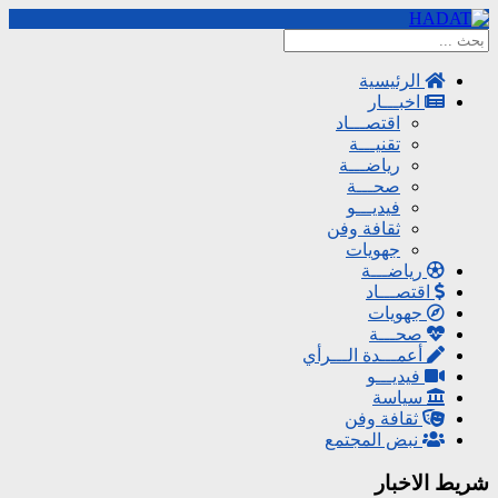
الرئيسية
اخبـــار
اقتصـــاد
تقنيـــة
رياضـــة
صحـــة
فيديـــو
ثقافة وفن
جهويات
رياضـــة
اقتصـــاد
جهويات
صحـــة
أعمـــدة الـــرأي
فيديـــو
سياسة
ثقافة وفن
نبض المجتمع
شريط الاخبار