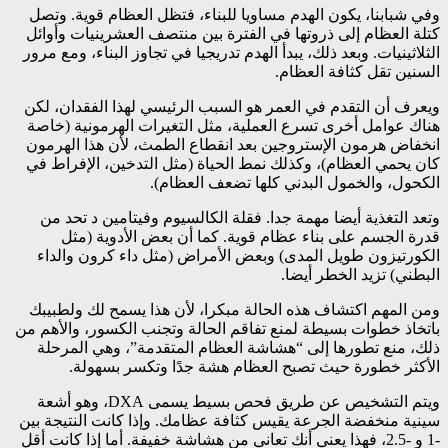
وفي شبابنا، يكون الهدم مساويا للبناء، فتظل العظام قوية. وتصل
كتلة العظام إلى ذروتها في الفترة بين منتصف العشرينيات وأوائل
الثلاثينيات. وبعد ذلك، يبدأ الهدم تدريجيا في تجاوز البناء، ومع مرور
السنين تقل كثافة العظام.
ويعرف أن التقدم في العمر هو السبب الرئيسي لهذا الفقدان، لكن
هناك عوامل أخرى تسرع العملية، مثل التغيرات الهرمونية (خاصة
انخفاض هرمون الإستروجين بعد انقطاع الطمث، لأن هذا الهرمون
كان يحمي العظام)، وكذلك نمط الحياة (مثل التدخين، الإفراط في
الكحول، والخمول البدني كلها تضعف العظام).
وتعد التغذية أيضا مهمة جدا. فقلة الكالسيوم وفيتامين د تحد من
قدرة الجسم على بناء عظام قوية. كما أن بعض الأدوية (مثل
الكورتيزون طويل المدى) وبعض الأمراض (مثل داء كرون والداء
البطني) تزيد الخطر أيضا.
ومن المهم اكتشاف هذه الحالة مبكرا، لأن هذا يسمح لك ولطبيبك
باتخاذ خطوات بسيطة لمنع تفاقم الحالة وتجنب الكسور، والأهم من
ذلك، منع تطورها إلى “هشاشة العظام المتقدمة”، وهي المرحلة
الأكثر خطورة حيث تصبح العظام هشة جدًا وتكسر بسهولة.
ويتم التشخيص عن طريق فحص بسيط يسمى DXA، وهو أشعة
سينية منخفضة الجرعة يقيس كثافة عظامك. وإذا كانت النتيجة بين
-1 و -2.5، فهذا يعني أنك تعاني من هشاشة خفيفة. أما إذا كانت أقل