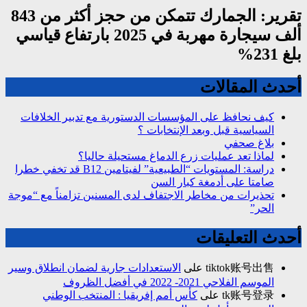
تقرير: الجمارك تتمكن من حجز أكثر من 843
ألف سيجارة مهربة في 2025 بارتفاع قياسي
بلغ 231%
أحدث المقالات
كيف نحافظ على المؤسسات الدستورية مع تدبير الخلافات
السياسية قبل وبعد الإنتخابات ؟
بلاغ صحفي
لماذا تعد عمليات زرع الدماغ مستحيلة حاليا؟
دراسة: المستويات “الطبيعية” لفيتامين B12 قد تخفي خطرا
صامتا على أدمغة كبار السن
تحذيرات من مخاطر الاجتفاف لدى المسنين تزامناً مع “موجة
الحر”
أحدث التعليقات
tiktok账号出售
على
الاستعدادات جارية لضمان انطلاق وسير
الموسم الفلاحي 2021- 2022 في أفضل الظروف
tk账号登录
على
كأس أمم إفريقيا : المنتخب الوطني