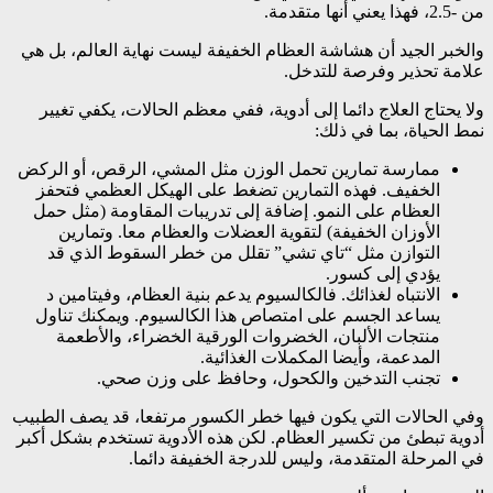
من -2.5، فهذا يعني أنها متقدمة.
والخبر الجيد أن هشاشة العظام الخفيفة ليست نهاية العالم، بل هي
علامة تحذير وفرصة للتدخل.
ولا يحتاج العلاج دائما إلى أدوية، ففي معظم الحالات، يكفي تغيير
نمط الحياة، بما في ذلك:
ممارسة تمارين تحمل الوزن مثل المشي، الرقص، أو الركض
الخفيف. فهذه التمارين تضغط على الهيكل العظمي فتحفز
العظام على النمو. إضافة إلى تدريبات المقاومة (مثل حمل
الأوزان الخفيفة) لتقوية العضلات والعظام معا. وتمارين
التوازن مثل “تاي تشي” تقلل من خطر السقوط الذي قد
يؤدي إلى كسور.
الانتباه لغذائك. فالكالسيوم يدعم بنية العظام، وفيتامين د
يساعد الجسم على امتصاص هذا الكالسيوم. ويمكنك تناول
منتجات الألبان، الخضروات الورقية الخضراء، والأطعمة
المدعمة، وأيضا المكملات الغذائية.
تجنب التدخين والكحول، وحافظ على وزن صحي.
وفي الحالات التي يكون فيها خطر الكسور مرتفعا، قد يصف الطبيب
أدوية تبطئ من تكسير العظام. لكن هذه الأدوية تستخدم بشكل أكبر
في المرحلة المتقدمة، وليس للدرجة الخفيفة دائما.