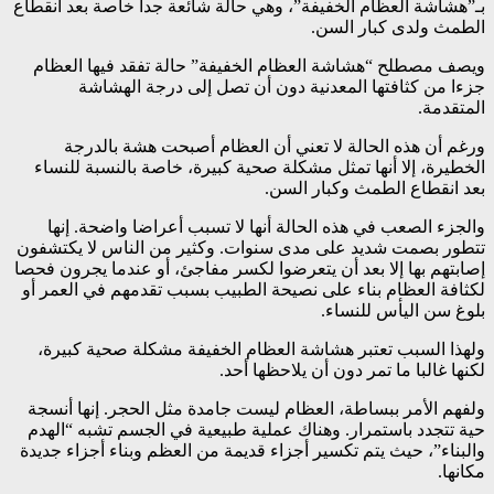
بـ”هشاشة العظام الخفيفة”، وهي حالة شائعة جدا خاصة بعد انقطاع
الطمث ولدى كبار السن.
ويصف مصطلح “هشاشة العظام الخفيفة” حالة تفقد فيها العظام
جزءا من كثافتها المعدنية دون أن تصل إلى درجة الهشاشة
المتقدمة.
ورغم أن هذه الحالة لا تعني أن العظام أصبحت هشة بالدرجة
الخطيرة، إلا أنها تمثل مشكلة صحية كبيرة، خاصة بالنسبة للنساء
بعد انقطاع الطمث وكبار السن.
والجزء الصعب في هذه الحالة أنها لا تسبب أعراضا واضحة. إنها
تتطور بصمت شديد على مدى سنوات. وكثير من الناس لا يكتشفون
إصابتهم بها إلا بعد أن يتعرضوا لكسر مفاجئ، أو عندما يجرون فحصا
لكثافة العظام بناء على نصيحة الطبيب بسبب تقدمهم في العمر أو
بلوغ سن اليأس للنساء.
ولهذا السبب تعتبر هشاشة العظام الخفيفة مشكلة صحية كبيرة،
لكنها غالبا ما تمر دون أن يلاحظها أحد.
ولفهم الأمر ببساطة، العظام ليست جامدة مثل الحجر. إنها أنسجة
حية تتجدد باستمرار. وهناك عملية طبيعية في الجسم تشبه “الهدم
والبناء”، حيث يتم تكسير أجزاء قديمة من العظم وبناء أجزاء جديدة
مكانها.