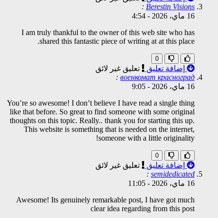
:
Berestin Visions
16 ماي، 2026
-
4:54
I am truly thankful to the owner of this web site who has
shared this fantastic piece of writing at at this place.
0
إضافة تعليق
تعليق غير لائق
:
военкомат красноград
16 ماي، 2026
-
9:05
You’re so awesome! I don’t believe I have read a single thing
like that before. So great to find someone with some original
thoughts on this topic. Really.. thank you for starting this up.
This website is something that is needed on the internet,
someone with a little originality!
0
إضافة تعليق
تعليق غير لائق
:
semidedicated
16 ماي، 2026
-
11:05
Awesome! Its genuinely remarkable post, I have got much
clear idea regarding from this post