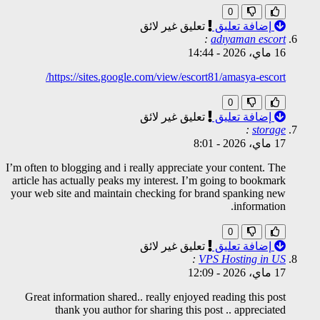
0
إضافة تعليق
تعليق غير لائق
:
adıyaman escort
16 ماي، 2026
-
14:44
https://sites.google.com/view/escort81/amasya-escort/
0
إضافة تعليق
تعليق غير لائق
:
storage
17 ماي، 2026
-
8:01
I’m often to blogging and i really appreciate your content. The
article has actually peaks my interest. I’m going to bookmark
your web site and maintain checking for brand spanking new
information.
0
إضافة تعليق
تعليق غير لائق
:
VPS Hosting in US
17 ماي، 2026
-
12:09
Great information shared.. really enjoyed reading this post
thank you author for sharing this post .. appreciated