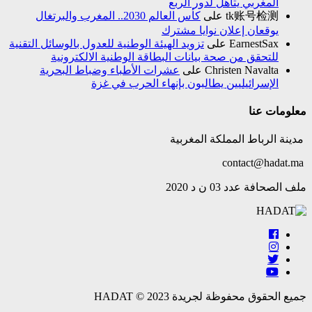
المغربي يتأهل لدور الربع
tk账号检测
على
كأس العالم 2030.. المغرب والبرتغال
يوقعان إعلان نوايا مشترك
EarnestSax
على
تزويد الهيئة الوطنية للعدول بالوسائل التقنية
للتحقق من صحة بيانات البطاقة الوطنية الالكترونية
Christen Navalta
على
عشرات الأطباء وضباط البحرية
الإسرائيليين يطالبون بإنهاء الحرب في غزة
معلومات عنا
مدينة الرباط المملكة المغربية
contact@hadat.ma
ملف الصحافة عدد 03 ن د 2020
جميع الحقوق محفوظة لجريدة HADAT © 2023