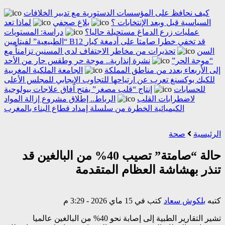
كيف نحافظ على المؤسسات الدستورية مع تدبير الخلافات
السياسية قبل وبعد الإنتخابات ؟
بلاغ صحفي
لماذا تعد
عمليات زرع الدماغ مستحيلة حاليا؟
دراسة: المستويات
“الطبيعية” لفيتامين B12 قد تخفي خطرا صامتا على أدمغة كبار
السن
تحذيرات من مخاطر الاجتفاف لدى المسنين تزامناً مع
“موجة الحر”
نشرة إنذارية.. موجة حر وطقس حار من الأحد
إلى الأربعاء بعدد من مناطق المملكة
الجامعة الملكية المغربية
للكيك بوكسنغ تعرب عن ارتياحها للتجاوب الإيجابي للمجلس الأعلى
للحسابات
إنتاج “قلب مصغر” يفتح آفاق علاجات بيولوجية
لاضطرابات القلب
الرباط.. إطلاق مشروع إزالة المواد
الكيميائية الخطرة من سلسلة إمداد قطاع البناء بالمغرب
الرئيسية
صحة
حالة “صامتة” تصيب 40% من البالغين قد
تنذر بهشاشة العظام المتقدمة
كتبه
بلكوش سعاد
كتب في 15 ماي 2026 - 3:29 م
تشير التقارير الطبية إلى إصابة نحو 40% من البالغين عالميا