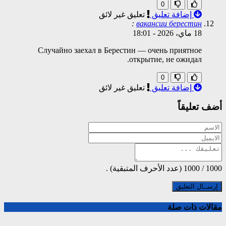
0
إضافة تعليق
تعليق غير لائق
:
вакансии берестин
18 ماي، 2026
-
18:01
Случайно заехал в Берестин — очень приятное
открытие, не ожидал.
0
إضافة تعليق
تعليق غير لائق
أضف تعليقاً
1000
/
1000
(عدد الأحرف المتبقية) .
مقالات ذات صلة