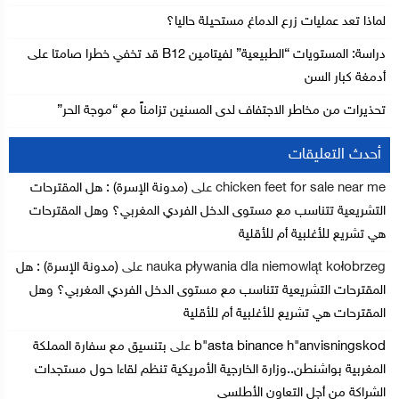
لماذا تعد عمليات زرع الدماغ مستحيلة حاليا؟
دراسة: المستويات “الطبيعية” لفيتامين B12 قد تخفي خطرا صامتا على
أدمغة كبار السن
تحذيرات من مخاطر الاجتفاف لدى المسنين تزامناً مع “موجة الحر”
أحدث التعليقات
chicken feet for sale near me
على
(مدونة الإسرة) : هل المقترحات
التشريعية تتناسب مع مستوى الدخل الفردي المغربي؟ وهل المقترحات
هي تشريع للأغلبية أم للأقلية
nauka pływania dla niemowląt kołobrzeg
على
(مدونة الإسرة) : هل
المقترحات التشريعية تتناسب مع مستوى الدخل الفردي المغربي؟ وهل
المقترحات هي تشريع للأغلبية أم للأقلية
b"asta binance h"anvisningskod
على
بتنسيق مع سفارة المملكة
المغربية بواشنطن..وزارة الخارجية الأمريكية تنظم لقاءا حول مستجدات
الشراكة من أجل التعاون الأطلسي