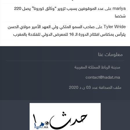
mariya
على
عدد الموقوفين بسبب تزوير “وثائق كورونا” يصل 220
شخصا
Tyler Wride
على
صاحب السمو الملكي ولي العهد الأمير مولاي الحسن
يترأس بمكناس افتتاح الدورة الـ 16 للمعرض الدولي للفلاحة بالمغرب
معلومات عنا
مدينة الرباط المملكة المغربية
contact@hadat.ma
ملف الصحافة عدد 03 ن د 2020