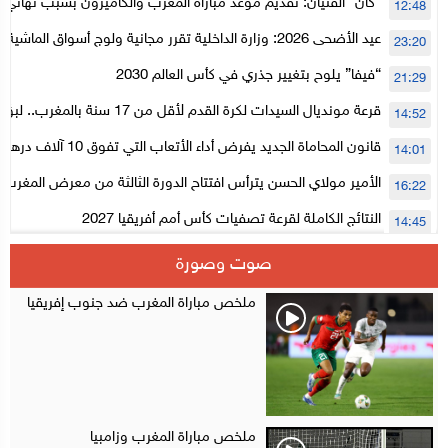
الأعلى للحسابات
“كان” الفتيان: تقديم موعد مباراة المغرب والكاميرون بسبب نهائي د
12:48
عيد الأضحى 2026: وزارة الداخلية تقرر مجانية ولوج أسواق الما
23:20
لتنظيمها
“فيفا” يلوح بتغيير جذري في كأس العالم 2030
21:29
قرعة مونديال السيدات لكرة القدم لأقل من 17
14:52
المستوى الأول
قانون المحاماة الجديد يفرض أداء الأتعاب التي تفوق 10 آلاف درهم بالشيك
14:01
الأمير مولاي الحسن يترأس افتتاح الدورة الثالثة من معرض المغرب ل
16:22
الإلكترونية
النتائج الكاملة لقرعة تصفيات كأس أمم أفريقيا 2027
14:45
سلا.. توقيف ثلاثة مروجين وحجز أكثر من 4300 قرص مخدر وكوكايين وإكستازي
14:02
صوت وصورة
أقراص مهلوسة داخل فضاء للشيشة تستنفر شرطة أكادير
12:48
ملخص مباراة المغرب ضد جنوب إفريقيا
ملخص مباراة المغرب وزامبيا