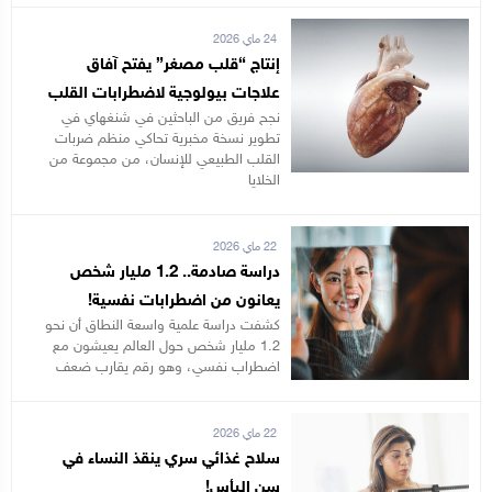
24 ماي 2026
إنتاج “قلب مصغر” يفتح آفاق
علاجات بيولوجية لاضطرابات القلب
نجح فريق من الباحثين في شنغهاي في
تطوير نسخة مخبرية تحاكي منظم ضربات
القلب الطبيعي للإنسان، من مجموعة من
الخلايا
22 ماي 2026
دراسة صادمة.. 1.2 مليار شخص
يعانون من اضطرابات نفسية!
كشفت دراسة علمية واسعة النطاق أن نحو
1.2 مليار شخص حول العالم يعيشون مع
اضطراب نفسي، وهو رقم يقارب ضعف
22 ماي 2026
سلاح غذائي سري ينقذ النساء في
سن اليأس!