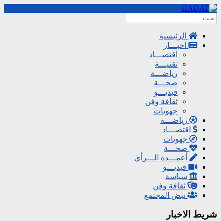
الرئيسية
اخبـــار
اقتصـــاد
تقنيـــة
رياضـــة
صحـــة
فيديـــو
ثقافة وفن
جهويات
رياضـــة
اقتصـــاد
جهويات
صحـــة
أعمـــدة الـــرأي
فيديـــو
سياسة
ثقافة وفن
نبض المجتمع
شريط الاخبار