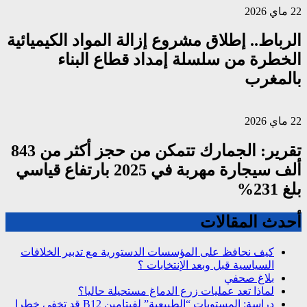
22 ماي 2026
الرباط.. إطلاق مشروع إزالة المواد الكيميائية
الخطرة من سلسلة إمداد قطاع البناء
بالمغرب
22 ماي 2026
تقرير: الجمارك تتمكن من حجز أكثر من 843
ألف سيجارة مهربة في 2025 بارتفاع قياسي
بلغ 231%
أحدث المقالات
كيف نحافظ على المؤسسات الدستورية مع تدبير الخلافات
السياسية قبل وبعد الإنتخابات ؟
بلاغ صحفي
لماذا تعد عمليات زرع الدماغ مستحيلة حاليا؟
دراسة: المستويات “الطبيعية” لفيتامين B12 قد تخفي خطرا