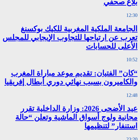
بلاغ صحفي
12:30
الجامعة الملكية المغربية للكيك بوكسنغ
تعرب عن ارتياحها للتجاوب الإيجابي للمجلس
الأعلى للحسابات
10:52
“كان” الفتيان: تقديم موعد مباراة المغرب
والكاميرون بسبب نهائي دوري أبطال إفريقيا
12:48
عيد الأضحى 2026: وزارة الداخلية تقرر
مجانية ولوج أسواق الماشية وتعلن “حالة
استنفار” لتنظيمها
23:20