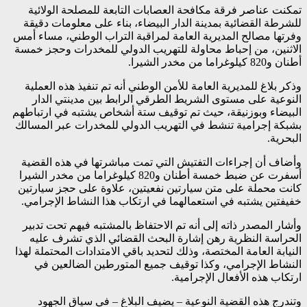
تمكنت عناصر فرقة مكافحة العصابات التابعة للمصلحة الولائية
للشرطة القضائية بمدينة الدار البيضاء، بناء على معلومات دقيقة
وفرتها مصالح المديرية العامة لمراقبة التراب الوطني، مساء أمس
الاثنين، من إحباط محاولة للتهريب الدولي للمخدرات وحجز خمسة
أطنان و820 كيلوغراما من مخدر الشيرا.
وذكر بلاغ للمديرية العامة للأمن الوطني أنه تم تنفيذ هذه العملية
النوعية على مستوى الشريط الطرقي الرابط بين مدينتي الدار
البيضاء وبوزنيقة، حيث تم توقيف ستة أشخاص يشتبه في ارتباطهم
بشبكة إجرامية تنشط في التهريب الدولي للمخدرات عبر المسالك
البحرية.
وأضاف أن إجراءات التفتيش التي تمت مباشرتها في هذه القضية
أسفرت عن ضبط خمسة أطنان و820 كيلوغراما من مخدر الشيرا
كانت محملة على متن سيارتين نفعيتين، علاوة على حجز سيارتين
خفيفتين يشتبه في استعمالهما في ارتكاب هذا النشاط الإجرامي.
وأشار المصدر ذاته إلى أنه تم الاحتفاظ بالمشتبه فيهم تحت تدبير
الحراسة النظرية رهن إشارة البحث القضائي الذي تشرف عليه
النيابة العامة المختصة، وذلك لتحديد باقي الامتدادات المحتملة لهذا
النشاط الإجرامي، وكذا توقيف جميع المتورطين الضالعين في
ارتكاب هذه الأفعال الإجرامية.
وتندرج هذه القضية النوعية – يضيف البلاغ – في سياق الجهود