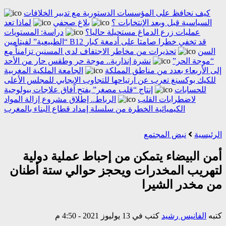
كيف نحافظ على المؤسسات الدستورية مع تدبير الخلافات
السياسية قبل وبعد الإنتخابات ؟
بلاغ صحفي
لماذا تعد
عمليات زرع الدماغ مستحيلة حاليا؟
دراسة: المستويات
“الطبيعية” لفيتامين B12 قد تخفي خطرا صامتا على أدمغة كبار
السن
تحذيرات من مخاطر الاجتفاف لدى المسنين تزامناً مع
“موجة الحر”
نشرة إنذارية.. موجة حر وطقس حار من الأحد
إلى الأربعاء بعدد من مناطق المملكة
الجامعة الملكية المغربية
للكيك بوكسنغ تعرب عن ارتياحها للتجاوب الإيجابي للمجلس الأعلى
للحسابات
إنتاج “قلب مصغر” يفتح آفاق علاجات بيولوجية
لاضطرابات القلب
الرباط.. إطلاق مشروع إزالة المواد
الكيميائية الخطرة من سلسلة إمداد قطاع البناء بالمغرب
الرئيسية
نبض المجتمع
أمن البيضاء يتمكن من إحباط عملية دولية
لتهريب المخدرات ويحجز حوالي ستة أطنان
من مخدر الشيرا
كتبه
الفانيس رشيد
كتب في 13 يوليوز 2021 - 4:50 م