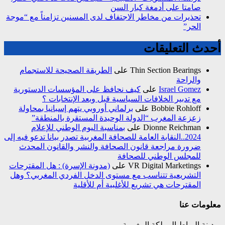
صامتا على أدمغة كبار السن
تحذيرات من مخاطر الاجتفاف لدى المسنين تزامناً مع “موجة
الحر”
أحدث التعليقات
Thin Section Bearings
على
الطريقة الصحيحة للاستجمام
والراحة
Israel Gomez
على
كيف نحافظ على المؤسسات الدستورية
مع تدبير الخلافات السياسية قبل وبعد الإنتخابات ؟
Bobbie Rohloff
على
برلماني أوروبي يتهم إسبانيا بمحاولة
زعزعة المغرب “الدولة الوحيدة المستقرة بالمنطقة”
Dionne Reichman
على
بمناسبة اليوم الوطني للإعلام
2024..النقابة العامة للصحافة المغربية تصدر بيانا تدعو فيه إلى
ضرورة مراجعة قانون الصحافة والنشر والقانون المحدث
للمجلس الوطني للصحافة
VR Digital Marketings
على
(مدونة الإسرة) : هل المقترحات
التشريعية تتناسب مع مستوى الدخل الفردي المغربي؟ وهل
المقترحات هي تشريع للأغلبية أم للأقلية
معلومات عنا
مدينة الرباط المملكة المغربية