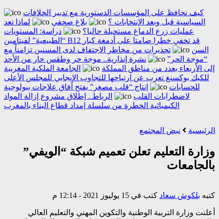
كيف نحافظ على المؤسسات الدستورية مع تدبير الخلافات
السياسية قبل وبعد الإنتخابات ؟
بلاغ صحفي
لماذا تعد
عمليات زرع الدماغ مستحيلة حاليا؟
دراسة: المستويات
“الطبيعية” لفيتامين B12 قد تخفي خطرا صامتا على أدمغة كبار
السن
تحذيرات من مخاطر الاجتفاف لدى المسنين تزامناً مع
“موجة الحر”
نشرة إنذارية.. موجة حر وطقس حار من الأحد
إلى الأربعاء بعدد من مناطق المملكة
الجامعة الملكية المغربية
للكيك بوكسنغ تعرب عن ارتياحها للتجاوب الإيجابي للمجلس الأعلى
للحسابات
إنتاج “قلب مصغر” يفتح آفاق علاجات بيولوجية
لاضطرابات القلب
الرباط.. إطلاق مشروع إزالة المواد
الكيميائية الخطرة من سلسلة إمداد قطاع البناء بالمغرب
الرئيسية
نبض المجتمع
وزارة التعليم تعلن تعميم شبكة “الويفي”
بالجامعات
كتبه
بلكوش سعاد
كتب في 15 يوليوز 2021 - 12:14 م
أعلنت وزارة التربية الوطنية والتكوين المهني والتعليم العالي