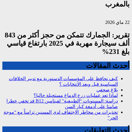
بالمغرب
22 ماي 2026
تقرير: الجمارك تتمكن من حجز أكثر من 843
ألف سيجارة مهربة في 2025 بارتفاع قياسي
بلغ 231%
أحدث المقالات
كيف نحافظ على المؤسسات الدستورية مع تدبير الخلافات
السياسية قبل وبعد الإنتخابات ؟
بلاغ صحفي
لماذا تعد عمليات زرع الدماغ مستحيلة حاليا؟
دراسة: المستويات “الطبيعية” لفيتامين B12 قد تخفي خطرا
صامتا على أدمغة كبار السن
تحذيرات من مخاطر الاجتفاف لدى المسنين تزامناً مع “موجة
الحر”
أحدث التعليقات