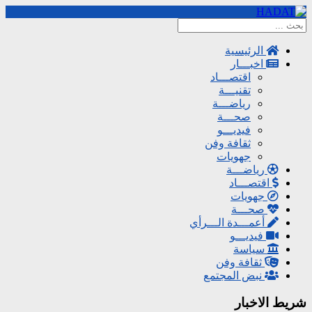
الرئيسية
اخبـــار
اقتصـــاد
تقنيـــة
رياضـــة
صحـــة
فيديـــو
ثقافة وفن
جهويات
رياضـــة
اقتصـــاد
جهويات
صحـــة
أعمـــدة الـــرأي
فيديـــو
سياسة
ثقافة وفن
نبض المجتمع
شريط الاخبار