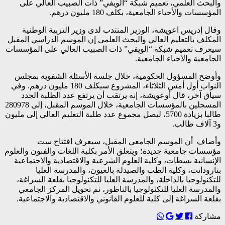
والبحث العلمي، تعميم شبكة “الويفي” ذات الصبيب العالي على
المؤسسات والأحياء الجامعية، بكلف 180 مليون درهم.
وقال إدريس اعويشة، الوزير المنتدب لدى وزير التربية الوطنية
المكلف بالتعليم العالي والبحث العلمي إن الموسم الدراسي المقبل
سيعرف تعميم شبكة “الويفي” ذات الصبيب العالي على المؤسسات
الجامعية والأحياء الجامعية.
وأوضح المسؤول الحكومية، خلال جلسة الأسئلة الشفوية بمجلس
النواب أول أمس الثلاثاء، المشروع سيكلف 180 مليون درهم. وفي
سياق آخر، قال أوعويشة، إنه يرتقب أن يرتفع عدد الطلبة الجدد
المسجلين بالمؤسسات الجامعية، خلال الموسم المقبل، إلى 280978
طالبا بزيادة 5700، ليصل مجموع عدد طلبة التعليم العالي إلى مليون
و3 آلاف طالب.
وأضاف أن الموسم الجامعي المقبل، سيعرف افتتاح ست
مؤسسات جامعية جديدة؛ ويتعلق الأمر بكلية اللغات والفنون والعلوم
الإنسانية بسطات، وكلية العلوم الشرعية والاقتصادية والاجتماعية
بتارودانت، وكلية الطب والصيدلة بالعيون، والمدرسة العليا
للتكنولوجيا بالداخلة، والمدرسة العليا للتكنولوجيا بقلعة السراغة،
والمدرسة العليا للتكنولوجيا بالناظور، ثم تحويل المركز الجامعي
بقلعة السراغة إلى كلية للعلوم القانوني والاقتصادية والاجتماعية.
مشاركة