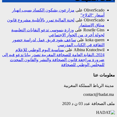
OliverScado
على
مزارعون يشكون الكساد بسبب انهيار
أسعار “الدلاح”
OliverScado
على
لجنة المالية تمرر بالأغلبية مشروع قانون
ميثاق الاستثمار
Roselle Gins
على
وزارة بنموسى تدعو النقابات التعليمية
لجولة أخرى من الحوار الاجتماعي
koka queen
على
ساعف يقود فريق عمل لدراسة حضور
الثقافة في الكتاب المدرسي
Albina Kratochwil
على
بمناسبة اليوم الوطني للإعلام
2024..النقابة العامة للصحافة المغربية تصدر بيانا تدعو فيه إلى
ضرورة مراجعة قانون الصحافة والنشر والقانون المحدث
للمجلس الوطني للصحافة
معلومات عنا
مدينة الرباط المملكة المغربية
contact@hadat.ma
ملف الصحافة عدد 03 ن د 2020