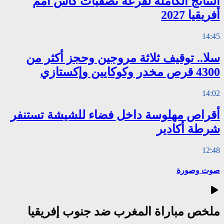
النتائج الكاملة لقرعة تصفيات كأس أمم
أفريقيا 2027
14:45
سلا.. توقيف ثلاثة مروجين وحجز أكثر من
4300 قرص مخدر وكوكايين وإكستازي
14:02
أقراص مهلوسة داخل فضاء للشيشة تستنفر
شرطة أكادير
12:48
صوت وصورة
ملخص مباراة المغرب ضد جنوب إفريقيا