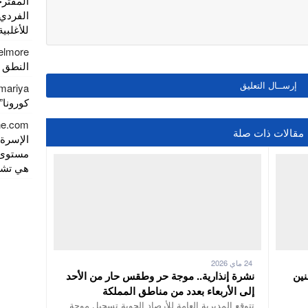
المقتر
الفردي
للأغلبية
elmore
النطق 
mariya
كورونا” يصل
gne.com
مقالات ذات صلة
الإسرة)
مستوى 
هي تشري
24 ماي 2026
نين
نشرة إنذارية.. موجة حر وطقس حار من الأحد
إلى الأربعاء بعدد من مناطق المملكة
تتوقع المديرية العامة للأرصاد الجوية تسجيل موجة