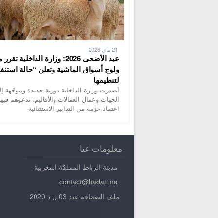
21 ماي 2026
عيد الأضحى 2026: وزارة الداخلية تقر
ولوج أسواق الماشية وتعلن “حالة استنفا
لتنظيمها
أصدرت وزارة الداخلية دورية جديدة وموجّهة إل
الجهات وعمال العمالات والأقاليم، تدعوهم فيها
اعتماد حزمة من التدابير الاستثنائية
معلومات عنا
مدينة الرباط المملكة المغربية
contact@hadat.ma
ملف الصحافة عدد 03 ن د 2020