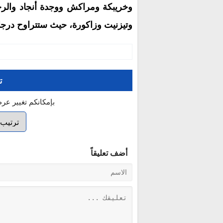
وخريبكة ومراكش ووجدة أنجاد والر
وتيزنيت وزاكورة، حيث ستتراوح درجات الحرارة
ت
بإمكانكم تغيير عر
أضف تعليقاً