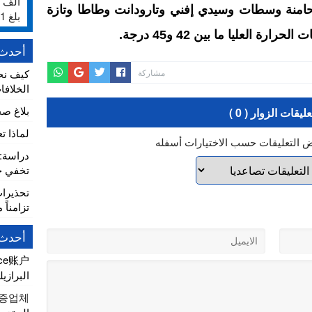
حامنة وسطات وسيدي إفني وتارودانت وطاطا وتازة
بلغ 231%
 العليا ما بين 42 و45 درجة.
أحدث 
مشاركة
كيف نح
الخلافا
بلاغ ص
عليقات الزوار ( 0 )
لماذا ت
ض التعليقات حسب الاختيارات أسفله
تخفي خط
تحذيرا
تزامناً 
أحدث 
nce账户
البرازيل
증업체