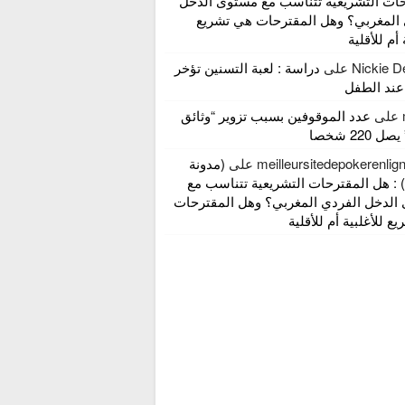
حات التشريعية تتناسب مع مستوى الدخل
 المغربي؟ وهل المقترحات هي تشريع
 أم للأقلية
Nickie D
على
دراسة : لعبة التسنين تؤخر
عند الطفل
على
عدد الموقوفين بسبب تزوير “وثائق
 220 شخصا
meilleursitedepokerenli
على
(مدونة
 : هل المقترحات التشريعية تتناسب مع
الدخل الفردي المغربي؟ وهل المقترحات
ع للأغلبية أم للأقلية