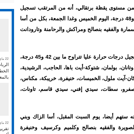
ن مستوى يقظة برتقالي، أنه من المرتقب تسجيل
درجات حرارة عليا تتراوح ما بين 45 و48 درجة، اليوم الخميس وغدا الجمعة، بكل من أسا
سمارة والفقيه بنصالح ومراكش والرحامنة وتارودانت
وأضافت النشرة أنه من المرتقب تسجيل درجات حرارة عليا تتراوح ما بين 42 و45 درجة،
22 ماي 2026
الربا
تانان، بولمان، شتوكة-أيت باها، الحاجب، الرشيدية،
الخطر
بالم
ان-آيت ملول، الخميسات، خنيفرة، خريبكة، مكناس،
 صفرو، سطات، سيدي إفني، سيدي قاسم، تاونات،
 ستهم أيضا، يوم السبت المقبل، أسا الزاك وبني
22 ماي 2026
لصويرة والفقيه بنصالح وكلميم وكرسيف وخنيفرة