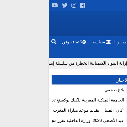
يـــو
سياسة
ثقافة وفن
د الكيميائية الخطرة من سلسلة إمداد قطاع البناء بالمغرب
إنتا
اخبار
بلاغ صحفي
الجامعة الملكية المغربية للكيك بوكسنغ تعرب عن ارتياحها للتجاوب الإيجا
للمجلس الأعلى للحسابات
“كان” الفتيان: تقديم موعد مباراة المغرب والكاميرون بسبب نهائي دوري 
إفريقيا
عيد الأضحى 2026: وزارة الداخلية تقرر مجانية ولوج أسواق الماشية وت