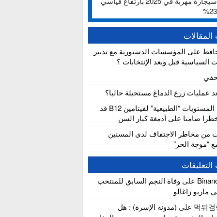
ألف سيجارة مهربة في 2025 بارتفاع قياسي
المقالات
افظ على المؤسسات الدستورية مع تدبير
ت السياسية قبل وبعد الإنتخابات ؟
حفي
عد عمليات زرع الدماغ مستحيلة حاليا؟
دراسة: المستويات “الطبيعية” لفيتامين B12 قد
را صامتا على أدمغة كبار السن
ت من مخاطر الاجتفاف لدى المسنين
مع “موجة الحر”
التعليقات
Bina
على
وفاة النجم السابق للمنتخب
ي ماريو زاغالو
먹튀검
على
(مدونة الإسرة) : هل