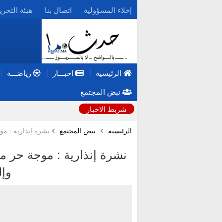
إخلاء المسؤولية
اتصال بنا
هيئة التحري
الرئيسية
اخبـــار
رياضـــة
نبض المجتمع
شريط الاخبار
الرئيسية
نبض المجتمع
نشرة إنذارية : موجة حر ما بين 42 و 48 درج
وإ