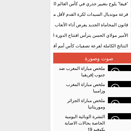
استنفار” لتنظيمها
“فيفا” يلوح بتغيير جذري في كأس العالم 2030
قرعة مونديال السيدات لكرة القدم لأقل من 17 سنة بالمغ
المستوى الأول
قانون المحاماة الجديد يفرض أداء الأتعاب التي تفوق 10 آلاف درهم بالشيك
الأمير مولاي الحسن يترأس افتتاح الدورة الثالثة من معرض المغرب لصنا
الألعاب الإلكترونية
النتائج الكاملة لقرعة تصفيات كأس أمم أفريقيا 2027
سلا.. توقيف ثلاثة مروجين وحجز أكثر من 4300 قرص مخدر وكوكايين وإكستازي
صوت وصورة
أقراص مهلوسة داخل فضاء للشيشة تستنفر شرطة أكادير
ملخص مباراة المغرب ضد
جنوب إفريقيا
ملخص مباراة المغرب
وزامبيا
ملخص مباراة الجزائر
وموريتانيا
النشرة الوبائية اليومية
الخاصة بحالات الاصابة
بكوفيد 19