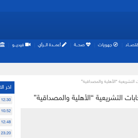
تصـــاد
جهويات
صحـــة
أعمـــدة الـــرأي
فيديـــو
ات التشريعية “الأهلية والمصداقية”
اخر الا
تخابات التشريعية “الأهلية والمصداقية”
12:30
10:52
12:48
23:20