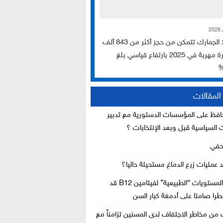
تقرير: الجمارك تتمكن من حجز أكثر من 843 ألف
سيجارة مهربة في 2025 بارتفاع قياسي بلغ
لمقالات
فظ على المؤسسات الدستورية مع تدبير
ت السياسية قبل وبعد الإنتخابات ؟
حفي
د عمليات زرع الدماغ مستحيلة حاليا؟
دراسة: المستويات “الطبيعية” لفيتامين B12 قد
را صامتا على أدمغة كبار السن
 من مخاطر الاجتفاف لدى المسنين تزامناً مع