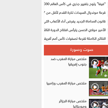
لتنظيمها
“فيفا” يلوح بتغيير جذري في كأس العالم 2030
قرعة مونديال السيدات لكرة القدم لأقل من 17 سنة بالمغرب.. لبؤات 
المستوى الأول
قانون المحاماة الجديد يفرض أداء الأتعاب التي تفوق 10 آلاف درهم بالشيك
الأمير مولاي الحسن يترأس افتتاح الدورة الثالثة من معرض المغرب لصناعة الأ
الإلكترونية
النتائج الكاملة لقرعة تصفيات كأس أمم أفريقيا 2027
سلا.. توقيف ثلاثة مروجين وحجز أكثر من 4300 قرص مخدر وكوكايين وإكستازي
صوت وصورة
أقراص مهلوسة داخل فضاء للشيشة تستنفر شرطة أكادير
ملخص مباراة المغرب ضد
جنوب إفريقيا
ملخص مباراة المغرب وزامبيا
ملخص مباراة الجزائر
وموريتانيا