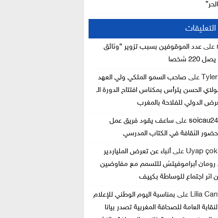
لحر”
لتعليقات
على
عدد الموقوفين بسبب تزوير “وثائق
 220 شخصا
Tyle
على
صاحب السمو الملكي ولي العهد
ولاي الحسن يترأس بمكناس افتتاح الدورة الـ
soicau2
على
ساعف يقود فريق عمل
حضور الثقافة في الكتاب المدرسي
Uyap çokl
على
أنباء عن تعرض الملياردير
رومان أبراموفيتش للتسمم مع مفاوضين
ن اثر اجتماع للوساطة بكييف
Lilia Ca
على
بمناسبة اليوم الوطني للإعلام
2..النقابة العامة للصحافة المغربية تصدر بيانا