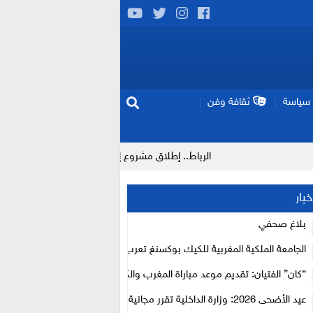
سياسة
ثقافة وفن
الرباط.. إطلاق مشروع إزالة المواد الكيميائية الخطرة من سلسلة إمداد قطا
خبار
بلاغ صحفي
الجامعة الملكية المغربية للكيك بوكسنغ تعرب عن ارتياحها للتجاوب الإيجابي 
الأعلى للحسابات
“كان” الفتيان: تقديم موعد مباراة المغرب والكاميرون بسبب نهائي دوري أبطال
عيد الأضحى 2026: وزارة الداخلية تقرر مجانية ولوج أسواق الماشية وتعلن “ح