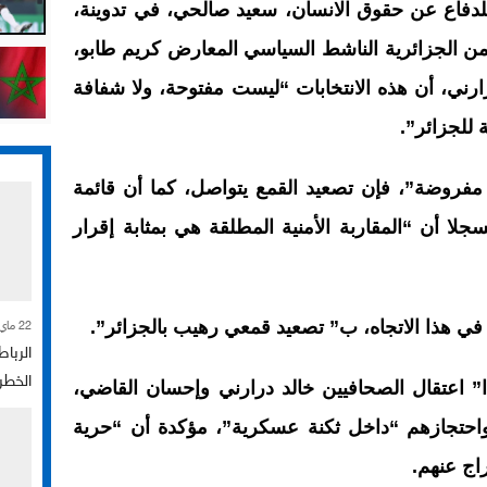
للدفاع عن حقوق الانسان، سعيد صالحي، في تدوينة،
ن الجزائرية الناشط السياسي المعارض كريم طابو،
رني، أن هذه الانتخابات “ليست مفتوحة، ولا شفافة
 للجزائر”.
 مفروضة”، فإن تصعيد القمع يتواصل، كما أن قائمة
سجلا أن “المقاربة الأمنية المطلقة هي بمثابة إقرار
 هذا الاتجاه، ب” تصعيد قمعي رهيب بالجزائر”.
22 ماي 2026
الرباط
الخطر
” اعتقال الصحافيين خالد درارني وإحسان القاضي،
واحتجازهم “داخل ثكنة عسكرية”، مؤكدة أن “حرية
راج عنهم.