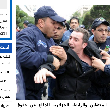
22 ماي 2026
231%
أحدث ا
كيف نحا
الخلافا
بلاغ ص
لماذا تع
تخفي خط
المعتقلين والرابطة الجزائرية للدفاع عن حقوق
تحذيرات