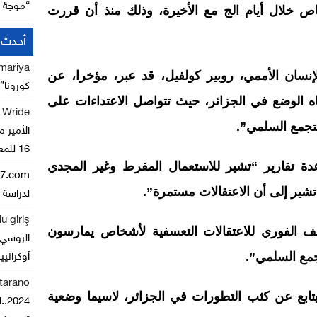
“موجة ا
اص خلال أيام الج مع الأخيرة، وذلك منذ أن قررت
أحدث ا
mariya
سان الأممي، روبير كولفيل، قد عبر، مؤخرا، عن
كورونا” يصل
اه الوضع في الجزائر، حيث تتواصل الاعتداءات على
r Wride
لتجمع السلمي”.
الأمير م
16 للمعرض الدولي للفلاحة بالمغرب
 تقارير “تشير للاستعمال المفرط وغير المجدي
47.com
تشير إلى أن الاعتقالات مستمرة”.
لدراسة 
u giriş
 الفوري للاعتقالات التعسفية لأشخاص يمارسون
الروسي 
جمع السلمي”.
أوكرانيي
ntarano
 يتابع عن كثب التطورات في الجزائر، لاسيما وضعية
024