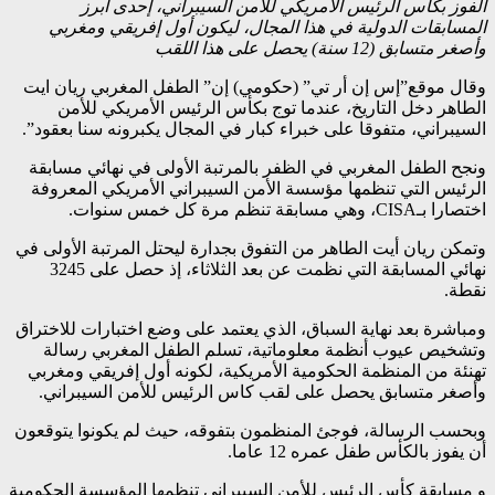
الفوز بكأس الرئيس الأمريكي للأمن السيبراني، إحدى أبرز
المسابقات الدولية في هذا المجال، ليكون أول إفريقي ومغربي
وأصغر متسابق (12 سنة) يحصل على هذا اللقب
وقال موقع”إس إن أر تي” (حكومي) إن” الطفل المغربي ريان ايت
الطاهر دخل التاريخ، عندما توج بكأس الرئيس الأمريكي للأمن
السيبراني، متفوقا على خبراء كبار في المجال يكبرونه سنا بعقود”.
ونجح الطفل المغربي في الظفر بالمرتبة الأولى في نهائي مسابقة
الرئيس التي تنظمها مؤسسة الأمن السيبراني الأمريكي المعروفة
اختصارا بـCISA، وهي مسابقة تنظم مرة كل خمس سنوات.
وتمكن ريان أيت الطاهر من التفوق بجدارة ليحتل المرتبة الأولى في
نهائي المسابقة التي نظمت عن بعد الثلاثاء، إذ حصل على 3245
نقطة.
ومباشرة بعد نهاية السباق، الذي يعتمد على وضع اختبارات للاختراق
وتشخيص عيوب أنظمة معلوماتية، تسلم الطفل المغربي رسالة
تهنئة من المنظمة الحكومية الأمريكية، لكونه أول إفريقي ومغربي
وأصغر متسابق يحصل على لقب كاس الرئيس للأمن السيبراني.
وبحسب الرسالة، فوجئ المنظمون بتفوقه، حيث لم يكونوا يتوقعون
أن يفوز بالكأس طفل عمره 12 عاما.
و مسابقة كأس الرئيس للأمن السيبراني تنظمها المؤسسة الحكومية