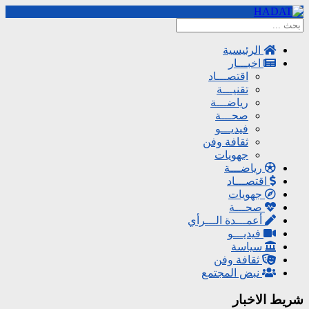
الرئيسية
اخبـــار
اقتصـــاد
تقنيـــة
رياضـــة
صحـــة
فيديـــو
ثقافة وفن
جهويات
رياضـــة
اقتصـــاد
جهويات
صحـــة
أعمـــدة الـــرأي
فيديـــو
سياسة
ثقافة وفن
نبض المجتمع
شريط الاخبار