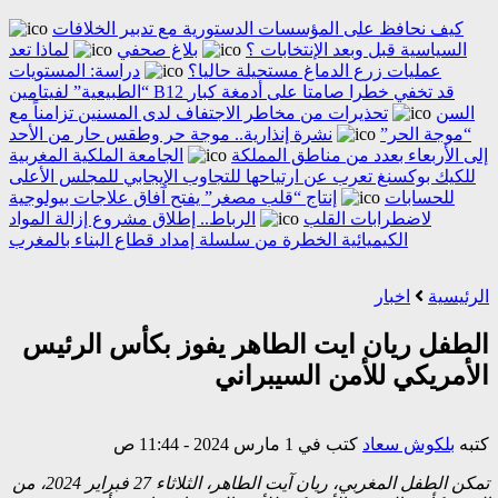
كيف نحافظ على المؤسسات الدستورية مع تدبير الخلافات
السياسية قبل وبعد الإنتخابات ؟
بلاغ صحفي
لماذا تعد
عمليات زرع الدماغ مستحيلة حاليا؟
دراسة: المستويات
“الطبيعية” لفيتامين B12 قد تخفي خطرا صامتا على أدمغة كبار
السن
تحذيرات من مخاطر الاجتفاف لدى المسنين تزامناً مع
“موجة الحر”
نشرة إنذارية.. موجة حر وطقس حار من الأحد
إلى الأربعاء بعدد من مناطق المملكة
الجامعة الملكية المغربية
للكيك بوكسنغ تعرب عن ارتياحها للتجاوب الإيجابي للمجلس الأعلى
للحسابات
إنتاج “قلب مصغر” يفتح آفاق علاجات بيولوجية
لاضطرابات القلب
الرباط.. إطلاق مشروع إزالة المواد
الكيميائية الخطرة من سلسلة إمداد قطاع البناء بالمغرب
الرئيسية
اخبار
الطفل ريان ايت الطاهر يفوز بكأس الرئيس
الأمريكي للأمن السيبراني
كتبه
بلكوش سعاد
كتب في 1 مارس 2024 - 11:44 ص
تمكن الطفل المغربي، ريان آيت الطاهر، الثلاثاء 27 فبراير 2024، من