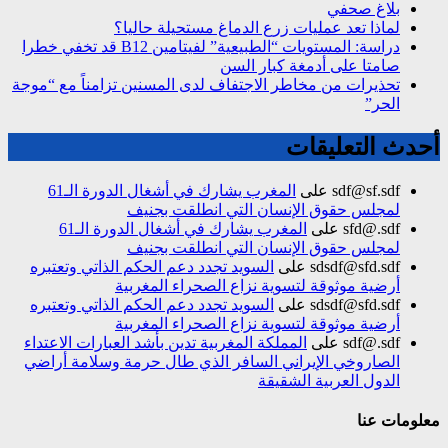
بلاغ صحفي
لماذا تعد عمليات زرع الدماغ مستحيلة حاليا؟
دراسة: المستويات “الطبيعية” لفيتامين B12 قد تخفي خطرا
صامتا على أدمغة كبار السن
تحذيرات من مخاطر الاجتفاف لدى المسنين تزامناً مع “موجة
الحر”
أحدث التعليقات
sdf@sf.sdf
على
المغرب يشارك في أشغال الدورة الـ61
لمجلس حقوق الإنسان التي انطلقت بجنيف
sfd@.sdf
على
المغرب يشارك في أشغال الدورة الـ61
لمجلس حقوق الإنسان التي انطلقت بجنيف
sdsdf@sfd.sdf
على
السويد تجدد دعم الحكم الذاتي وتعتبره
أرضية موثوقة لتسوية نزاع الصحراء المغربية
sdsdf@sfd.sdf
على
السويد تجدد دعم الحكم الذاتي وتعتبره
أرضية موثوقة لتسوية نزاع الصحراء المغربية
sdf@.sdf
على
المملكة المغربية تدين بأشد العبارات الاعتداء
الصاروخي الإيراني السافر الذي طال حرمة وسلامة أراضي
الدول العربية الشقيقة
معلومات عنا