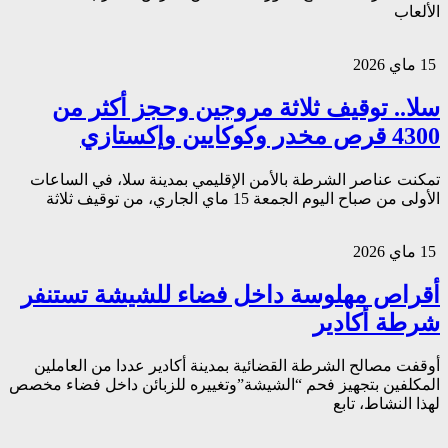
الألعاب
15 ماي 2026
سلا.. توقيف ثلاثة مروجين وحجز أكثر من
4300 قرص مخدر وكوكايين وإكستازي
تمكنت عناصر الشرطة بالأمن الإقليمي بمدينة سلا، في الساعات
الأولى من صباح اليوم الجمعة 15 ماي الجاري، من توقيف ثلاثة
15 ماي 2026
أقراص مهلوسة داخل فضاء للشيشة تستنفر
شرطة أكادير
أوقفت مصالح الشرطة القضائية بمدينة أكادير عددا من العاملين
المكلفين بتجهيز فحم “الشيشة”وتغييره للزبائن داخل فضاء مخصص
لهذا النشاط، تابع