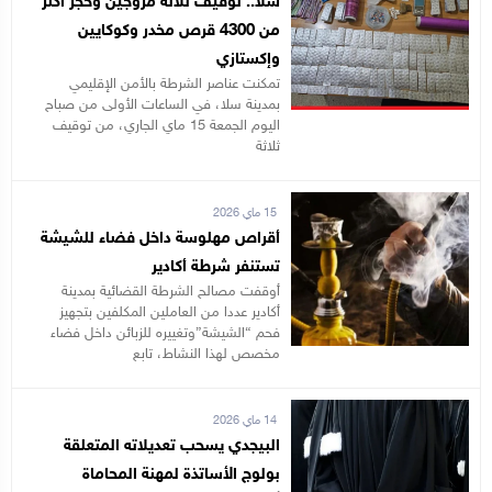
سلا.. توقيف ثلاثة مروجين وحجز أكثر
من 4300 قرص مخدر وكوكايين
وإكستازي
تمكنت عناصر الشرطة بالأمن الإقليمي
بمدينة سلا، في الساعات الأولى من صباح
اليوم الجمعة 15 ماي الجاري، من توقيف
ثلاثة
15 ماي 2026
أقراص مهلوسة داخل فضاء للشيشة
تستنفر شرطة أكادير
أوقفت مصالح الشرطة القضائية بمدينة
أكادير عددا من العاملين المكلفين بتجهيز
فحم “الشيشة”وتغييره للزبائن داخل فضاء
مخصص لهذا النشاط، تابع
14 ماي 2026
البيجدي يسحب تعديلاته المتعلقة
بولوج الأساتذة لمهنة المحاماة