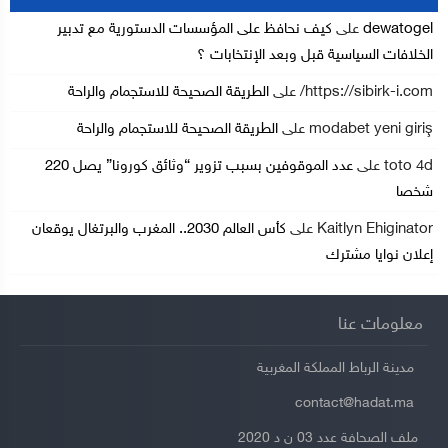
dewatogel
على
كيف نحافظ على المؤسسات الدستورية مع تدبير
الخلافات السياسية قبل وبعد الإنتخابات ؟
https://sibirk-i.com/
على
الطريقة الصحيحة للاستجمام والراحة
modabet yeni giriş
على
الطريقة الصحيحة للاستجمام والراحة
toto 4d
على
عدد الموقوفين بسبب تزوير “وثائق كورونا” يصل 220
شخصا
Kaitlyn Ehiginator
على
كأس العالم 2030.. المغرب والبرتغال يوقعان
إعلان نوايا مشترك
معلومات عنا
مدينة الرباط المملكة المغربية
contact@hadat.ma
ملف الصحافة عدد 03 ن د 2020