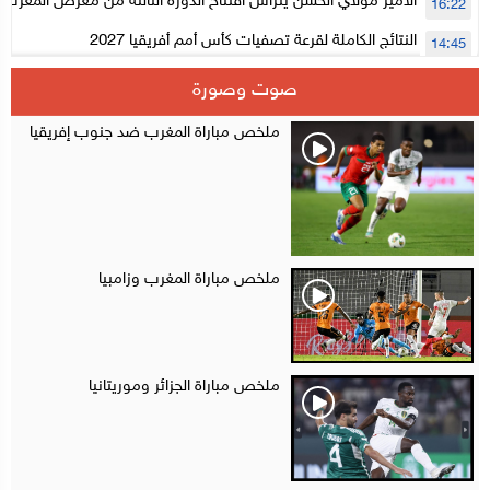
الأمير مولاي الحسن يترأس افتتاح الدورة الثالثة من معرض المغرب ل
16:22
الإلكترونية
النتائج الكاملة لقرعة تصفيات كأس أمم أفريقيا 2027
14:45
سلا.. توقيف ثلاثة مروجين وحجز أكثر من 4300 قرص مخدر وكوكايين وإكستازي
14:02
صوت وصورة
أقراص مهلوسة داخل فضاء للشيشة تستنفر شرطة أكادير
12:48
ملخص مباراة المغرب ضد جنوب إفريقيا
ملخص مباراة المغرب وزامبيا
ملخص مباراة الجزائر وموريتانيا