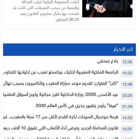
أعلنت المجموعة النيابية لحزب العدالة
والتنمية عن سحب التعديلات التي كانت قد
تقدمت بها بشأن مشروع القانون رقم
66.23 المتعلق
اخر الاخبار
بلاغ صحفي
12:30
الجامعة الملكية المغربية للكيك بوكسنغ تعرب عن ارتياحها للتجاوب 
10:52
الأعلى للحسابات
“كان” الفتيان: تقديم موعد مباراة المغرب والكاميرون بسبب نهائي د
12:48
عيد الأضحى 2026: وزارة الداخلية تقرر مجانية ولوج أسواق الما
23:20
لتنظيمها
“فيفا” يلوح بتغيير جذري في كأس العالم 2030
21:29
قرعة مونديال السيدات لكرة القدم لأقل من 17
14:52
المستوى الأول
قانون المحاماة الجديد يفرض أداء الأتعاب التي تفوق 10 آلاف درهم بالشيك
14:01