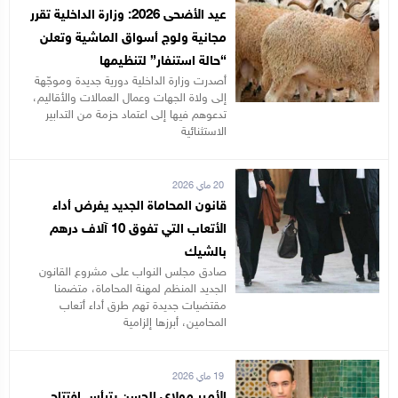
عيد الأضحى 2026: وزارة الداخلية تقرر
مجانية ولوج أسواق الماشية وتعلن
“حالة استنفار” لتنظيمها
أصدرت وزارة الداخلية دورية جديدة وموجّهة
إلى ولاة الجهات وعمال العمالات والأقاليم،
تدعوهم فيها إلى اعتماد حزمة من التدابير
الاستثنائية
20 ماي 2026
قانون المحاماة الجديد يفرض أداء
الأتعاب التي تفوق 10 آلاف درهم
بالشيك
صادق مجلس النواب على مشروع القانون
الجديد المنظم لمهنة المحاماة، متضمنا
مقتضيات جديدة تهم طرق أداء أتعاب
المحامين، أبرزها إلزامية
19 ماي 2026
الأمير مولاي الحسن يترأس افتتاح