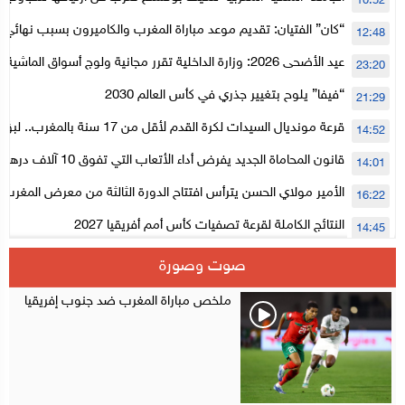
10:52
الأعلى للحسابات
“كان” الفتيان: تقديم موعد مباراة المغرب والكاميرون بسبب نهائي د
12:48
عيد الأضحى 2026: وزارة الداخلية تقرر مجانية ولوج أسواق الما
23:20
لتنظيمها
“فيفا” يلوح بتغيير جذري في كأس العالم 2030
21:29
قرعة مونديال السيدات لكرة القدم لأقل من 17
14:52
المستوى الأول
قانون المحاماة الجديد يفرض أداء الأتعاب التي تفوق 10 آلاف درهم بالشيك
14:01
الأمير مولاي الحسن يترأس افتتاح الدورة الثالثة من معرض المغرب ل
16:22
الإلكترونية
النتائج الكاملة لقرعة تصفيات كأس أمم أفريقيا 2027
14:45
سلا.. توقيف ثلاثة مروجين وحجز أكثر من 4300 قرص مخدر وكوكايين وإكستازي
14:02
صوت وصورة
أقراص مهلوسة داخل فضاء للشيشة تستنفر شرطة أكادير
12:48
ملخص مباراة المغرب ضد جنوب إفريقيا