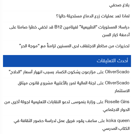
بلاغ صحفي
لماذا تعد عمليات زرع الدماغ مستحيلة حاليا؟
دراسة: المستويات “الطبيعية” لفيتامين B12 قد تخفي خطرا صامتا على
أدمغة كبار السن
تحذيرات من مخاطر الاجتفاف لدى المسنين تزامناً مع “موجة الحر”
أحدث التعليقات
OliverScado
على
مزارعون يشكون الكساد بسبب انهيار أسعار “الدلاح”
OliverScado
على
لجنة المالية تمرر بالأغلبية مشروع قانون ميثاق
الاستثمار
Roselle Gins
على
وزارة بنموسى تدعو النقابات التعليمية لجولة أخرى من
الحوار الاجتماعي
koka queen
على
ساعف يقود فريق عمل لدراسة حضور الثقافة في
الكتاب المدرسي