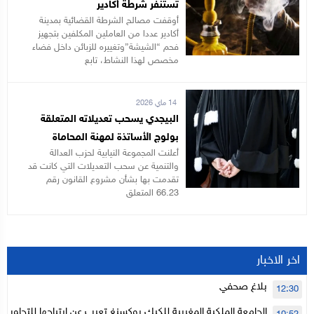
تستنفر شرطة أكادير
أوقفت مصالح الشرطة القضائية بمدينة
أكادير عددا من العاملين المكلفين بتجهيز
فحم “الشيشة”وتغييره للزبائن داخل فضاء
مخصص لهذا النشاط، تابع
14 ماي 2026
البيجدي يسحب تعديلاته المتعلقة
بولوج الأساتذة لمهنة المحاماة
أعلنت المجموعة النيابية لحزب العدالة
والتنمية عن سحب التعديلات التي كانت قد
تقدمت بها بشأن مشروع القانون رقم
66.23 المتعلق
اخر الاخبار
بلاغ صحفي
12:30
الجامعة الملكية المغربية للكيك بوكسنغ تعرب عن ارتياحها للتجاوب 