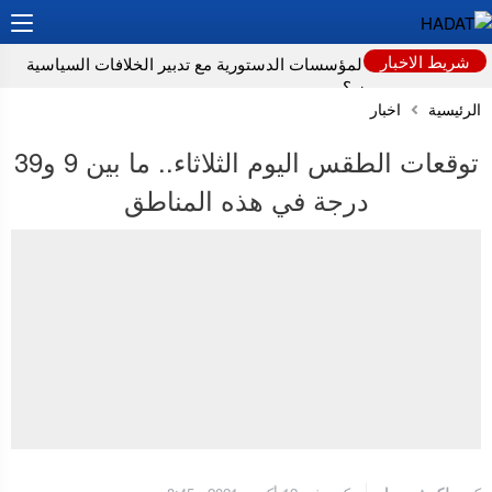
شريط الاخبار
كيف نحافظ على المؤسسات الدستورية مع تدبير الخلافات السياسية
قبل وبعد الإنتخابات ؟
الرئيسية
اخبار
بلاغ صحفي
توقعات الطقس اليوم الثلاثاء.. ما بين 9 و39
لماذا تعد عمليات زرع الدماغ مستحيلة حاليا؟
درجة في هذه المناطق
دراسة: المستويات “الطبيعية” لفيتامين B12 قد تخفي خطرا صامتا على
أدمغة كبار السن
تحذيرات من مخاطر الاجتفاف لدى المسنين تزامناً مع “موجة الحر”
نشرة إنذارية.. موجة حر وطقس حار من الأحد إلى الأربعاء بعدد من
مناطق المملكة