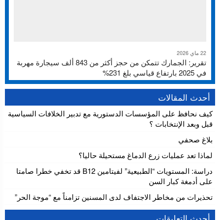
22 ماي 2026
تقرير: الجمارك تتمكن من حجز أكثر من 843 ألف سيجارة مهربة
في 2025 بارتفاع قياسي بلغ 231%
أحدث المقالات
كيف نحافظ على المؤسسات الدستورية مع تدبير الخلافات السياسية
قبل وبعد الإنتخابات ؟
بلاغ صحفي
لماذا تعد عمليات زرع الدماغ مستحيلة حاليا؟
دراسة: المستويات “الطبيعية” لفيتامين B12 قد تخفي خطرا صامتا
على أدمغة كبار السن
تحذيرات من مخاطر الاجتفاف لدى المسنين تزامناً مع “موجة الحر”
أحدث التعليقات