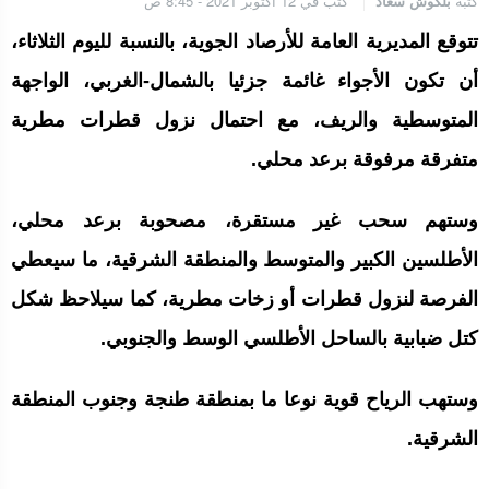
كتبه
بلكوش سعاد
كتب في 12 أكتوبر 2021 - 8:45 ص
الجامعة الملكية المغربية للكيك بوكسنغ تعرب عن ارتياحها للتجاوب
الإيجابي للمجلس الأعلى للحسابات
تتوقع المديرية العامة للأرصاد الجوية، بالنسبة لليوم الثلاثاء،
أن تكون الأجواء غائمة جزئيا بالشمال-الغربي، الواجهة
إنتاج “قلب مصغر” يفتح آفاق علاجات بيولوجية لاضطرابات القلب
المتوسطية والريف، مع احتمال نزول قطرات مطرية
متفرقة مرفوقة برعد محلي.
الرباط.. إطلاق مشروع إزالة المواد الكيميائية الخطرة من سلسلة إمداد
وستهم سحب غير مستقرة، مصحوبة برعد محلي،
قطاع البناء بالمغرب
الأطلسين الكبير والمتوسط والمنطقة الشرقية، ما سيعطي
الفرصة لنزول قطرات أو زخات مطرية، كما سيلاحظ شكل
كتل ضبابية بالساحل الأطلسي الوسط والجنوبي.
وستهب الرياح قوية نوعا ما بمنطقة طنجة وجنوب المنطقة
الشرقية.