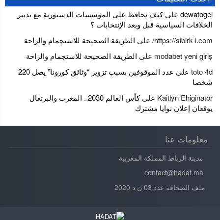
dewatogel
على
كيف نحافظ على المؤسسات الدستورية مع تدبير
الخلافات السياسية قبل وبعد الإنتخابات ؟
https://sibirk-i.com/
على
الطريقة الصحيحة للاستجمام والراحة
modabet yeni giriş
على
الطريقة الصحيحة للاستجمام والراحة
toto 4d
على
عدد الموقوفين بسبب تزوير “وثائق كورونا” يصل 220
شخصا
Kaitlyn Ehiginator
على
كأس العالم 2030.. المغرب والبرتغال
يوقعان إعلان نوايا مشترك
معلومات عنا
مدينة الرباط المملكة المغربية
contact@hadat.ma
ملف الصحافة عدد 03 ن د 2020