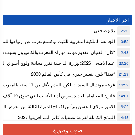
اخر الاخبار
بلاغ صحفي
12:30
الجامعة الملكية المغربية للكيك بوكسنغ تعرب عن ارتياحها للتجا
10:52
للمجلس الأعلى للحسابات
“كان” الفتيان: تقديم موعد مباراة المغرب والكاميرون بسبب نه
12:48
إفريقيا
عيد الأضحى 2026: وزارة الداخلية تقرر مجانية ولوج أسواق
23:20
استنفار” لتنظيمها
“فيفا” يلوح بتغيير جذري في كأس العالم 2030
21:29
قرعة مونديال السيدات لكرة القدم ل
14:52
المستوى الأول
قانون المحاماة الجديد يفرض أداء الأتعاب التي تفوق 10 آلاف درهم بالشيك
14:01
الأمير مولاي الحسن يترأس افتتاح الدورة الثالثة من معرض ال
16:22
الألعاب الإلكترونية
النتائج الكاملة لقرعة تصفيات كأس أمم أفريقيا 2027
14:45
سلا.. توقيف ثلاثة مروجين وحجز أكثر من 4300 قرص مخدر وكوكايين وإكستازي
14:02
صوت وصورة