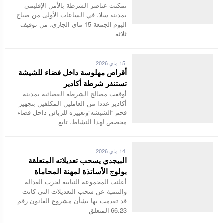
تمكنت عناصر الشرطة بالأمن الإقليمي
بمدينة سلا، في الساعات الأولى من صباح
اليوم الجمعة 15 ماي الجاري، من توقيف
ثلاثة
15 ماي 2026
أقراص مهلوسة داخل فضاء للشيشة
تستنفر شرطة أكادير
أوقفت مصالح الشرطة القضائية بمدينة
أكادير عددا من العاملين المكلفين بتجهيز
فحم “الشيشة”وتغييره للزبائن داخل فضاء
مخصص لهذا النشاط، تابع
14 ماي 2026
البيجدي يسحب تعديلاته المتعلقة
بولوج الأساتذة لمهنة المحاماة
أعلنت المجموعة النيابية لحزب العدالة
والتنمية عن سحب التعديلات التي كانت
قد تقدمت بها بشأن مشروع القانون رقم
66.23 المتعلق