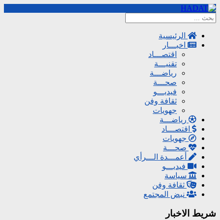
الرئيسية
اخبـــار
اقتصـــاد
تقنيـــة
رياضـــة
صحـــة
فيديـــو
ثقافة وفن
جهويات
رياضـــة
اقتصـــاد
جهويات
صحـــة
أعمـــدة الـــرأي
فيديـــو
سياسة
ثقافة وفن
نبض المجتمع
شريط الاخبار