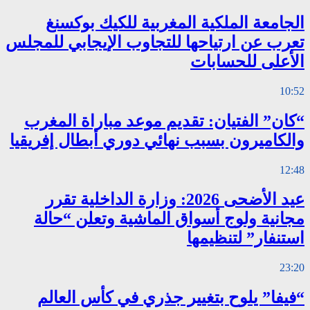
الجامعة الملكية المغربية للكيك بوكسنغ
تعرب عن ارتياحها للتجاوب الإيجابي للمجلس
الأعلى للحسابات
10:52
“كان” الفتيان: تقديم موعد مباراة المغرب
والكاميرون بسبب نهائي دوري أبطال إفريقيا
12:48
عيد الأضحى 2026: وزارة الداخلية تقرر
مجانية ولوج أسواق الماشية وتعلن “حالة
استنفار” لتنظيمها
23:20
“فيفا” يلوح بتغيير جذري في كأس العالم