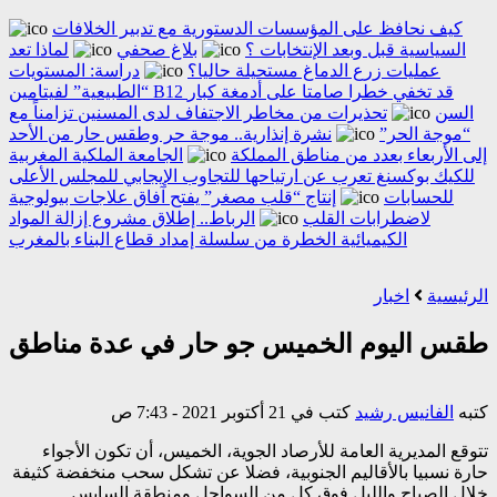
كيف نحافظ على المؤسسات الدستورية مع تدبير الخلافات
السياسية قبل وبعد الإنتخابات ؟
بلاغ صحفي
لماذا تعد
عمليات زرع الدماغ مستحيلة حاليا؟
دراسة: المستويات
“الطبيعية” لفيتامين B12 قد تخفي خطرا صامتا على أدمغة كبار
السن
تحذيرات من مخاطر الاجتفاف لدى المسنين تزامناً مع
“موجة الحر”
نشرة إنذارية.. موجة حر وطقس حار من الأحد
إلى الأربعاء بعدد من مناطق المملكة
الجامعة الملكية المغربية
للكيك بوكسنغ تعرب عن ارتياحها للتجاوب الإيجابي للمجلس الأعلى
للحسابات
إنتاج “قلب مصغر” يفتح آفاق علاجات بيولوجية
لاضطرابات القلب
الرباط.. إطلاق مشروع إزالة المواد
الكيميائية الخطرة من سلسلة إمداد قطاع البناء بالمغرب
الرئيسية
اخبار
طقس اليوم الخميس جو حار في عدة مناطق
كتبه
الفانيس رشيد
كتب في 21 أكتوبر 2021 - 7:43 ص
تتوقع المديرية العامة للأرصاد الجوية، الخميس، أن تكون الأجواء
حارة نسبيا بالأقاليم الجنوبية، فضلا عن تشكل سحب منخفضة كثيفة
خلال الصباح والليل فوق كل من السواحل ومنطقة السايس