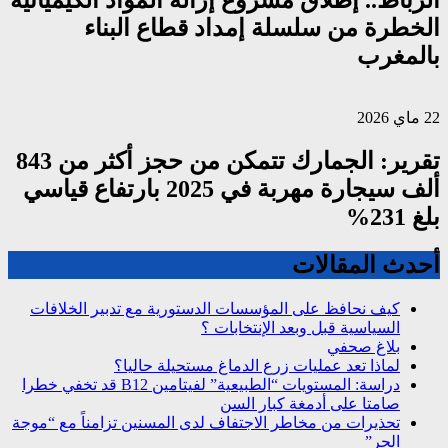
الرباط.. إطلاق مشروع إزالة المواد الكيميائية
الخطرة من سلسلة إمداد قطاع البناء
بالمغرب
22 ماي 2026
تقرير: الجمارك تتمكن من حجز أكثر من 843
ألف سيجارة مهربة في 2025 بارتفاع قياسي
بلغ 231%
أحدث المقالات
كيف نحافظ على المؤسسات الدستورية مع تدبير الخلافات
السياسية قبل وبعد الإنتخابات ؟
بلاغ صحفي
لماذا تعد عمليات زرع الدماغ مستحيلة حاليا؟
دراسة: المستويات “الطبيعية” لفيتامين B12 قد تخفي خطرا
صامتا على أدمغة كبار السن
تحذيرات من مخاطر الاجتفاف لدى المسنين تزامناً مع “موجة
الحر”