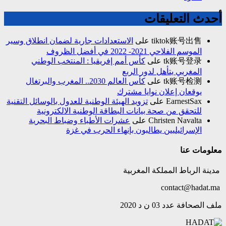
أحدث التعليقات
tiktok账号出售
على
الاستعدادات جارية لضمان انطلاق وسير
الموسم الفلاحي 2021- 2022 في أفضل الظروف
tk账号登录
على
كأس أمم إفريقيا : المنتخب الوطني
المغربي يتأهل لدور الربع
tk账号检测
على
كأس العالم 2030.. المغرب والبرتغال
يوقعان إعلان نوايا مشترك
EarnestSax
على
تزويد الهيئة الوطنية للعدول بالوسائل التقنية
للتحقق من صحة بيانات البطاقة الوطنية الالكترونية
Christen Navalta
على
عشرات الأطباء وضباط البحرية
الإسرائيليين يطالبون بإنهاء الحرب في غزة
معلومات عنا
مدينة الرباط المملكة المغربية
contact@hadat.ma
ملف الصحافة عدد 03 ن د 2020