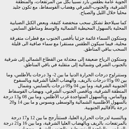
الجوية عامة بطقس بارد نسبيا بكل من المرتفعات، والمنطقة
الشرقية، والجنوب-الشرقي وهضاب الفوسفاط، مع تكون جليد
محليا خلال الليل والصباح.
كما سيلاحظ تشكل سحب منخفضة كثيفة، وبعض الكتل الضبابية
المحلية بالسهول المحيطية الشمالية والوسط ومناطق السايس.
وستكون السماء غائمة جزئيا بأقصى الجنوب مع قطرات متفرقة
محلية، فيما سيكون الطقس مستقرا مع سماء صافية الى قليلة
السحب بباقي المناطق.
وستكون الرياح ضعيفة إلى معتدلة من القطاع الشمالي إلى شرقية
بالجنوب الشرقي وشمالية إلى متقلبة في باقي المناطق.
وستتراوح درجات الحرارة الدنيا ما بين 2- و3 درجات بالأطلس، وما
بين 00 و05 درجات بالريف، والهضاب العليا الشرقية وبالسفوح
الجنوبية الشرقية، وما بين 04 و09 درجات بالسايس، وشمال
المنطقة الشرقية، وبأقصى الجنوب الشرقي، وبهضاب الفوسفاط
ووالماس، وبالسهول المتواجدة غرب الأطلس، وما بين 08 و13 درجة
بالسهول الأطلسية الشمالية والوسطى وبسوس و ما بين 14 و20
درجة بالأقاليم الجنوبية.
وبالنسبة لدرجات الحرارة العليا، فستتأرجح ما بين 12 و17 درجة
بالمرتفعات، بالريف وبالهضاب العليا الشرقية، وما بين 16 و21 درجة
بالسايس، والواجهة المتوسطية، والجنوب الشرقي وبهضاب