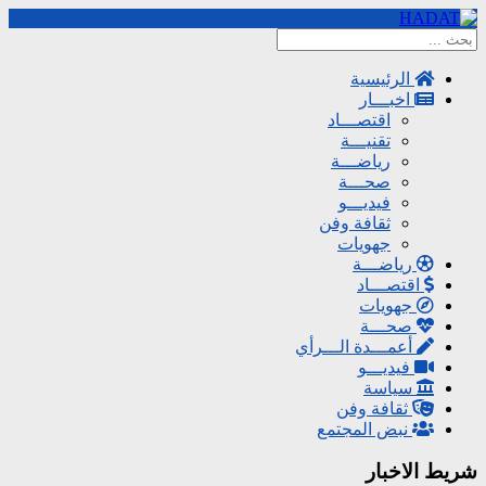
الرئيسية
اخبـــار
اقتصـــاد
تقنيـــة
رياضـــة
صحـــة
فيديـــو
ثقافة وفن
جهويات
رياضـــة
اقتصـــاد
جهويات
صحـــة
أعمـــدة الـــرأي
فيديـــو
سياسة
ثقافة وفن
نبض المجتمع
شريط الاخبار