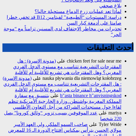
بلاغ صحفي
لماذا تعد عمليات زرع الدماغ مستحيلة حاليا؟
دراسة: المستويات “الطبيعية” لفيتامين B12 قد تخفي خطرا
صامتا على أدمغة كبار السن
تحذيرات من مخاطر الاجتفاف لدى المسنين تزامناً مع “موجة
الحر”
أحدث التعليقات
chicken feet for sale near me
على
(مدونة الإسرة) : هل
المقترحات التشريعية تتناسب مع مستوى الدخل الفردي
المغربي؟ وهل المقترحات هي تشريع للأغلبية أم للأقلية
nauka pływania dla niemowląt kołobrzeg
على
(مدونة الإسرة)
: هل المقترحات التشريعية تتناسب مع مستوى الدخل الفردي
المغربي؟ وهل المقترحات هي تشريع للأغلبية أم للأقلية
b"asta binance h"anvisningskod
على
بتنسيق مع سفارة
المملكة المغربية بواشنطن..وزارة الخارجية الأمريكية تنظم
لقاءا حول مستجدات الشراكة من أجل التعاون الأطلسي
mariya
على
عدد الموقوفين بسبب تزوير “وثائق كورونا” يصل
220 شخصا
Tyler Wride
على
صاحب السمو الملكي ولي العهد الأمير
مولاي الحسن يترأس بمكناس افتتاح الدورة الـ 16 للمعرض
الدولي للفلاحة بالمغرب