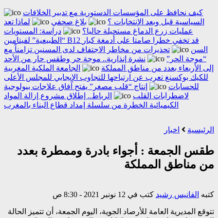
كيف نحافظ على المؤسسات الدستورية مع تدبير الخلافات
السياسية قبل وبعد الإنتخابات ؟
بلاغ صحفي
لماذا تعد
عمليات زرع الدماغ مستحيلة حاليا؟
دراسة: المستويات
“الطبيعية” لفيتامين B12 قد تخفي خطرا صامتا على أدمغة كبار
السن
تحذيرات من مخاطر الاجتفاف لدى المسنين تزامناً مع
“موجة الحر”
نشرة إنذارية.. موجة حر وطقس حار من الأحد
إلى الأربعاء بعدد من مناطق المملكة
الجامعة الملكية المغربية
للكيك بوكسنغ تعرب عن ارتياحها للتجاوب الإيجابي للمجلس الأعلى
للحسابات
إنتاج “قلب مصغر” يفتح آفاق علاجات بيولوجية
لاضطرابات القلب
الرباط.. إطلاق مشروع إزالة المواد
الكيميائية الخطرة من سلسلة إمداد قطاع البناء بالمغرب
الرئيسية
اخبار
طقس الجمعة : أجواء بادرة وممطرة بعدد
من مناطق المملكة
كتبه
الفانيس رشيد
كتب في 12 نونبر 2021 - 8:30 ص
تتوقع المديرية العامة للأرصاد الجوية، اليوم الجمعة، أن تتميز الحالة