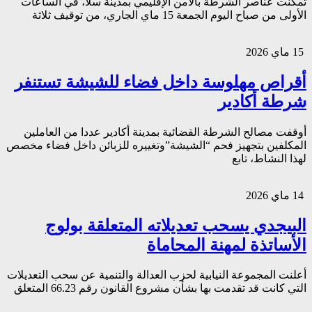
تمكنت عناصر الشرطة بالأمن الإقليمي بمدينة سلا، في الساعات
الأولى من صباح اليوم الجمعة 15 ماي الجاري، من توقيف ثلاثة
15 ماي 2026
أقراص مهلوسة داخل فضاء للشيشة تستنفر
شرطة أكادير
أوقفت مصالح الشرطة القضائية بمدينة أكادير عددا من العاملين
المكلفين بتجهيز فحم “الشيشة”وتغييره للزبائن داخل فضاء مخصص
لهذا النشاط، تابع
14 ماي 2026
البيجدي يسحب تعديلاته المتعلقة بولوج
الأساتذة لمهنة المحاماة
أعلنت المجموعة النيابية لحزب العدالة والتنمية عن سحب التعديلات
التي كانت قد تقدمت بها بشأن مشروع القانون رقم 66.23 المتعلق