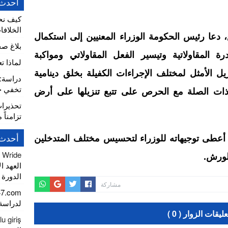
أحدث 
كيف نح
الخلافا
، دعا رئيس الحكومة الوزراء المعنيين إلى استكمال
بلاغ ص
رة المقاولاتية وتيسير الفعل المقاولاتي ومواكبة
لماذا ت
زيل الأمثل لمختلف الإجراءات الكفيلة بخلق دينامية
تخفي خط
 ذات الصلة مع الحرص على تتبع تنزيلها على أرض
تحذيرا
تزامناً 
أحدث 
أعطى توجيهاته للوزراء لتحسيس مختلف المتدخلين
r Wride
لورش.
العهد ا
الدورة الـ 16 للمعرض الدولي للف
مشاركة
47.com
لدراسة
عليقات الزوار ( 0 )
u giriş