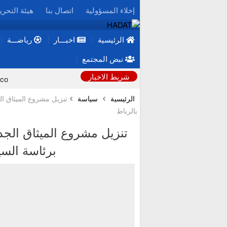
إخلاء المسؤولية
اتصال بنا
هيئة التحري
الرئيسية
اخبـــار
رياضـــة
نبض المجتمع
شريط الاخبار
دراسة: المستويات “الطبيعية” لفيتامين B12 قد تخفي خط
الرئيسية
سياسة
تنزيل مشروع الميثاق ال
بالرباط
نشرة إنذارية.. موجة حر وطقس حار من الأ
تنزيل مشروع الميثاق الجدي
برئاسة السي