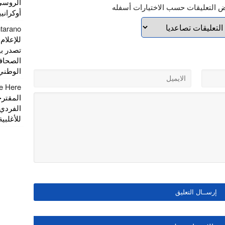
الروسي
ض التعليقات حسب الاختيارات أسفله
أوكراني
ntarano
تصدر بي
الصحاف
الوطني
e Here
المقتر
الفردي
للأغلبية