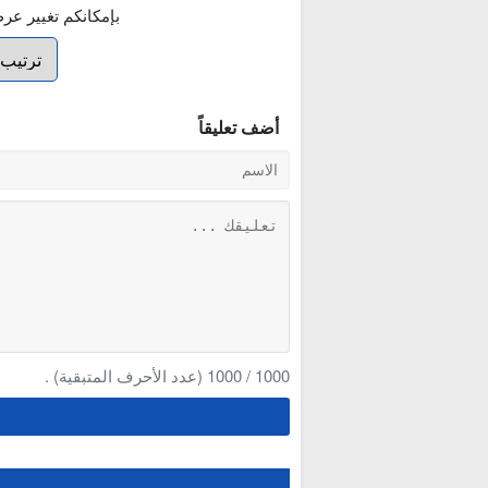
بإمكانكم تغيير عر
أضف تعليقاً
1000
/
1000
(عدد الأحرف المتبقية) .