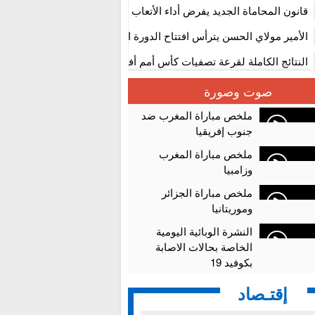
المستوى الأول
قانون المحاماة الجديد يفرض أداء الأتعاب التي تفوق 10 آلاف درهم بالشيك
الأمير مولاي الحسن يترأس افتتاح الدورة الثالثة من معرض المغرب لصنا
الألعاب الإلكترونية
النتائج الكاملة لقرعة تصفيات كأس أمم أفريقيا 2027
سلا.. توقيف ثلاثة مروجين وحجز أكثر من 4300 قرص مخدر وكوكايين وإكستازي
صوت وصورة
أقراص مهلوسة داخل فضاء للشيشة تستنفر شرطة أكادير
ملخص مباراة المغرب ضد
جنوب إفريقيا
ملخص مباراة المغرب
وزامبيا
ملخص مباراة الجزائر
وموريتانيا
النشرة الوبائية اليومية
الخاصة بحالات الاصابة
بكوفيد 19
إقتـصاد