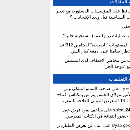
المقالات
افظ على المؤسسات الدستورية مع تدبير
ت السياسية قبل وبعد الإنتخابات ؟
حفي
عد عمليات زرع الدماغ مستحيلة حاليا؟
دراسة: المستويات “الطبيعية” لفيتامين B12 قد
را صامتا على أدمغة كبار السن
ت من مخاطر الاجتفاف لدى المسنين
مع “موجة الحر”
التعليقات
Tyle
على
صاحب السمو الملكي ولي
لأمير مولاي الحسن يترأس بمكناس افتتاح
لاحة بالمغرب
soicau2
على
ساعف يقود فريق عمل
 حضور الثقافة في الكتاب المدرسي
Uyap çokl
على
أنباء عن تعرض الملياردير