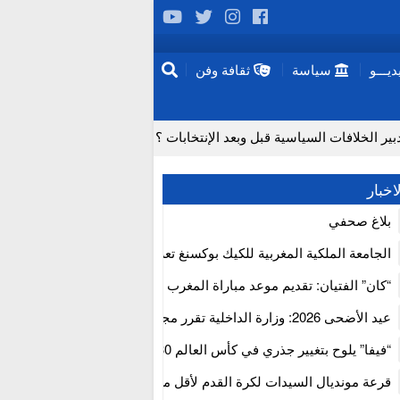
يـــو
سياسة
ثقافة وفن
 الخلافات السياسية قبل وبعد الإنتخابات ؟
لماذا تعد عمليات زرع الدماغ مستحيلة حاليا؟
اخبار
جتفاف لدى المسنين تزامناً مع “موجة الحر”
بلاغ صحفي
ب الإيجابي للمجلس الأعلى للحسابات
الجامعة الملكية المغربية للكيك بوكسنغ تعرب عن ارتياحها للتجاوب الإيجا
فتح آفاق علاجات بيولوجية لاضطرابات القلب
للمجلس الأعلى للحسابات
“كان” الفتيان: تقديم موعد مباراة المغرب والكاميرون بسبب نهائي دوري 
إفريقيا
 الخطرة من سلسلة إمداد قطاع البناء بالمغرب
عيد الأضحى 2026: وزارة الداخلية تقرر مجانية ولوج أسواق الماشية وت
استنفار” لتنظيمها
“فيفا” يلوح بتغيير جذري في كأس العالم 2030
قرعة مونديال السيدات لكرة القدم لأقل من 17 سنة بالمغ