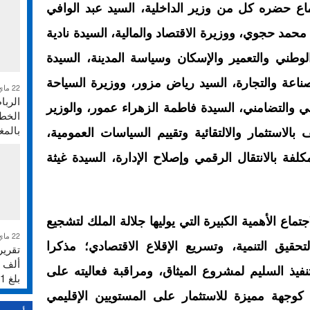
ماع حضره كل من وزير الداخلية، السيد عبد الوافي
 محمد حجوي، ووزيرة الاقتصاد والمالية، السيدة نادية
الوطني والتعمير والإسكان وسياسة المدينة، السيدة
ناعة والتجارة، السيد رياض مزور، ووزيرة السياحة
22 ماي 2026
الربا
اعي والتضامني، السيدة فاطمة الزهراء عمور، والوزير
الخطر
بالم
الاستثمار والالتقائية وتقييم السياسات العمومية،
فة بالانتقال الرقمي وإصلاح الإدارة، السيدة غيثة
اع الأهمية الكبيرة التي يوليها جلالة الملك لتشجيع
22 ماي 2026
لتحقيق التنمية، وتسريع الإقلاع الاقتصادي؛ مذكرا
تنفيذ السليم لمشروع الميثاق، ومراقبة فعاليته على
بلغ 231%
كوجهة مميزة للاستثمار على المستويين الإقليمي