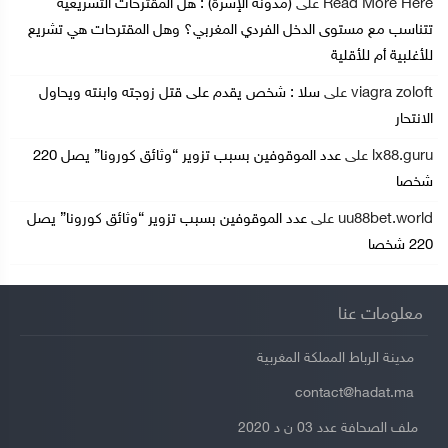
Read More Here
على
(مدونة الإسرة) : هل المقترحات التشريعية
تتناسب مع مستوى الدخل الفردي المغربي؟ وهل المقترحات هي تشريع
للأغلبية أم للأقلية
viagra zoloft
على
سلا : شخص يقدم على قتل زوجته وابنته ويحاول
الانتحار
lx88.guru
على
عدد الموقوفين بسبب تزوير “وثائق كورونا” يصل 220
شخصا
uu88bet.world
على
عدد الموقوفين بسبب تزوير “وثائق كورونا” يصل
220 شخصا
معلومات عنا
مدينة الرباط المملكة المغربية
contact@hadat.ma
ملف الصحافة عدد 03 ن د 2020