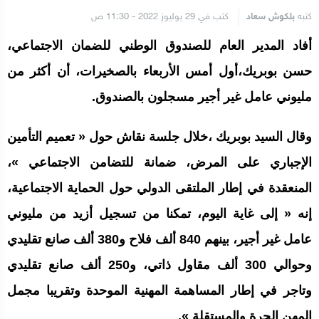
كتبه
بلكوش سعاد
كتب في 29 يوليوز 2022 - 11:30 ص
أفاد المدير العام للصندوق الوطني للضمان الاجتماعي،
حسن بوبريك،أول أمس الأربعاء بالصخيرات، أن أكثر من
مليوني عامل غير أجير مسجلون بالصندوق.
وقال السيد بوبريك ،خلال جلسة نقاش حول « تعميم التأمين
الإجباري على المرض، ضمانة للتضامن الاجتماعي »،
المنعقدة في إطار الملتقى الدولي حول الحماية الاجتماعية،
إنه « إلى غاية اليوم، تمكنا من تسجيل أزيد من مليوني
عامل غير أجير، بينهم 840 ألف فلاح و380 ألف صانع تقليدي
وحوالي 300 ألف مقاول ذاتي، و250 ألف صانع تقليدي
وتاجر في إطار المساهمة المهنية الموحدة وتقريبا مجمل
المهن الحرة والمستقلة ».