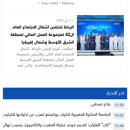
ومنظمة « إعاقة دولية »،
11 ماي 2026
الرباط تحتضن أشغال الاجتماع العام
ال42 لمجموعة العمل المالي لمنطقة
الشرق الأوسط وشمال إفريقيا
انطلقت اليوم الإثنين بالرباط، أشغال
الاجتماع العام الثاني والأربعين لمجموعة
العمل المالي لمنطقة الشرق الأوسط
وشمال إفريقيا (المينافاتف)، والتي تمتد
اخر الاخبار
بلاغ صحفي
12:30
الجامعة الملكية المغربية للكيك بوكسنغ تعرب عن ارتياحها للتجاوب 
10:52
الأعلى للحسابات
“كان” الفتيان: تقديم موعد مباراة المغرب والكاميرون بسبب نهائي د
12:48