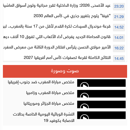
عيد الأضحى 2026: وزارة الداخلية تقرر مجانية ولوج أسواق الما
23:20
لتنظيمها
“فيفا” يلوح بتغيير جذري في كأس العالم 2030
21:29
قرعة مونديال السيدات لكرة القدم لأقل من 17
14:52
المستوى الأول
قانون المحاماة الجديد يفرض أداء الأتعاب التي تفوق 10 آلاف درهم بالشيك
14:01
الأمير مولاي الحسن يترأس افتتاح الدورة الثالثة من معرض المغرب ل
16:22
الإلكترونية
النتائج الكاملة لقرعة تصفيات كأس أمم أفريقيا 2027
14:45
سلا.. توقيف ثلاثة مروجين وحجز أكثر من 4300 قرص مخدر وكوكايين وإكستازي
14:02
صوت وصورة
أقراص مهلوسة داخل فضاء للشيشة تستنفر شرطة أكادير
12:48
ملخص مباراة المغرب ضد جنوب إفريقيا
ملخص مباراة المغرب وزامبيا
ملخص مباراة الجزائر وموريتانيا
النشرة الوبائية اليومية الخاصة بحالات
الاصابة بكوفيد 19