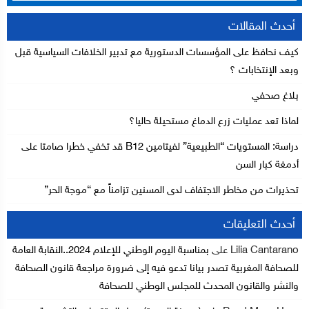
أحدث المقالات
كيف نحافظ على المؤسسات الدستورية مع تدبير الخلافات السياسية قبل
وبعد الإنتخابات ؟
بلاغ صحفي
لماذا تعد عمليات زرع الدماغ مستحيلة حاليا؟
دراسة: المستويات “الطبيعية” لفيتامين B12 قد تخفي خطرا صامتا على
أدمغة كبار السن
تحذيرات من مخاطر الاجتفاف لدى المسنين تزامناً مع “موجة الحر”
أحدث التعليقات
Lilia Cantarano
على
بمناسبة اليوم الوطني للإعلام 2024..النقابة العامة
للصحافة المغربية تصدر بيانا تدعو فيه إلى ضرورة مراجعة قانون الصحافة
والنشر والقانون المحدث للمجلس الوطني للصحافة