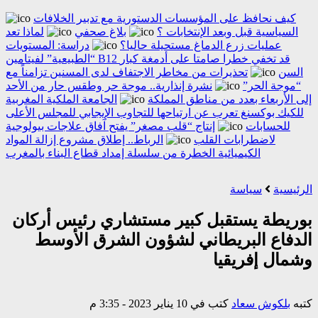
كيف نحافظ على المؤسسات الدستورية مع تدبير الخلافات
السياسية قبل وبعد الإنتخابات ؟
بلاغ صحفي
لماذا تعد
عمليات زرع الدماغ مستحيلة حاليا؟
دراسة: المستويات
“الطبيعية” لفيتامين B12 قد تخفي خطرا صامتا على أدمغة كبار
السن
تحذيرات من مخاطر الاجتفاف لدى المسنين تزامناً مع
“موجة الحر”
نشرة إنذارية.. موجة حر وطقس حار من الأحد
إلى الأربعاء بعدد من مناطق المملكة
الجامعة الملكية المغربية
للكيك بوكسنغ تعرب عن ارتياحها للتجاوب الإيجابي للمجلس الأعلى
للحسابات
إنتاج “قلب مصغر” يفتح آفاق علاجات بيولوجية
لاضطرابات القلب
الرباط.. إطلاق مشروع إزالة المواد
الكيميائية الخطرة من سلسلة إمداد قطاع البناء بالمغرب
الرئيسية
سياسة
بوريطة يستقبل كبير مستشاري رئيس أركان
الدفاع البريطاني لشؤون الشرق الأوسط
وشمال إفريقيا
كتبه
بلكوش سعاد
كتب في 10 يناير 2023 - 3:35 م