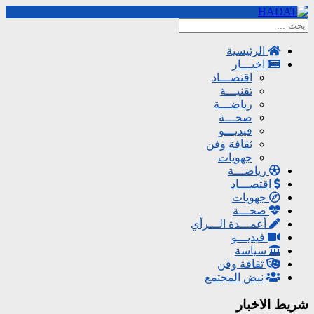
الرئيسية
اخبـــار
اقتصـــاد
تقنيـــة
رياضـــة
صحـــة
فيديـــو
ثقافة وفن
جهويات
رياضـــة
اقتصـــاد
جهويات
صحـــة
أعمـــدة الـــرأي
فيديـــو
سياسة
ثقافة وفن
نبض المجتمع
شريط الاخبار