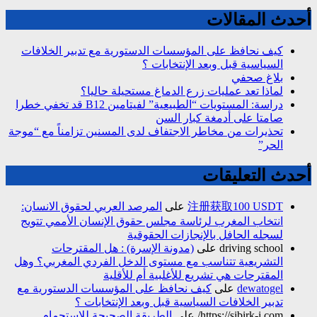
أحدث المقالات
كيف نحافظ على المؤسسات الدستورية مع تدبير الخلافات
السياسية قبل وبعد الإنتخابات ؟
بلاغ صحفي
لماذا تعد عمليات زرع الدماغ مستحيلة حاليا؟
دراسة: المستويات “الطبيعية” لفيتامين B12 قد تخفي خطرا
صامتا على أدمغة كبار السن
تحذيرات من مخاطر الاجتفاف لدى المسنين تزامناً مع “موجة
الحر”
أحدث التعليقات
注册获取100 USDT
على
المرصد العربي لحقوق الانسان:
انتخاب المغرب لرئاسة مجلس حقوق الإنسان الأممي تتويج
لسجله الحافل بالإنجازات الحقوقية
driving school
على
(مدونة الإسرة) : هل المقترحات
التشريعية تتناسب مع مستوى الدخل الفردي المغربي؟ وهل
المقترحات هي تشريع للأغلبية أم للأقلية
dewatogel
على
كيف نحافظ على المؤسسات الدستورية مع
تدبير الخلافات السياسية قبل وبعد الإنتخابات ؟
https://sibirk-i.com/
على
الطريقة الصحيحة للاستجمام