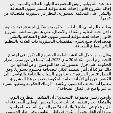
دعا عبد الله بوانو، رئيس المجموعة النيابية للعدالة والتنمية، إلى
إحالة مشروع قانون إحداث لجنة مؤقتة لتسيير شؤون الصحافة
والنشر، على المحكمة الدستورية، للنظر في دستورية مقتضياته من
عدمها.
وطالب البرلماني، السلطات الحكومية بتشكيل لجنة فرعية وتقنية،
داخل لجنة التعليم والثقافة والاتصال، على هامش مناقشة مشروع
قانون إحداث لجنة مؤقتة لتسيير شؤون قطاع الصحافة والنشر،
بهدف إيجاد صيغ تحترم المقتضيات الدستورية ذات العلاقة بالتنظيم
الذاتي لقطاع الصحافة.
وقال بوانو، خلال المناقشة العامة للمشروع المذكور، في اجتماع
اللجنة يوم أمس الثلاثاء 30 ماي 2023، إنه “يتساءل عن سبب إصرار
الحكومة على خرق الدستور في هذا الموضوع، وعن أهدافها من
ذلك، مؤكدا أن أمر التنظيم الذاتي للصحافة محسوم دستوريا، وفق
الفصل 28 من الدستور”. داعيا وزير الشباب والثقافة والتواصل، إلى
الكشف عن رأي الأمانة العامة للحكومة بخصوص هذا المشروع،
معتبرا أنه مخالف للدستور، ويكشف “ارتباك الحكومة وسعيها لشيء
ما غير واضح في قطاع الصحافة”.
وأوضح رئيس مجموعة “البيجيدي”، أن المشكل المطروح اليوم،
والمتعلق بعدم تنظيم انتخابات تجديد المجلس الوطني للصحافة، له
حل وعلاج في المادة 9 والمادة 54 من القانون المنظم للمجلس،
مبرزا أن الحل يجب أن يكون في إطار القانون وفي إطار الدستور،