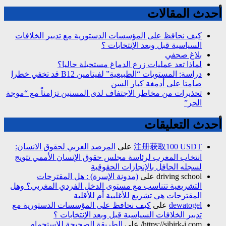
أحدث المقالات
كيف نحافظ على المؤسسات الدستورية مع تدبير الخلافات
السياسية قبل وبعد الإنتخابات ؟
بلاغ صحفي
لماذا تعد عمليات زرع الدماغ مستحيلة حاليا؟
دراسة: المستويات “الطبيعية” لفيتامين B12 قد تخفي خطرا
صامتا على أدمغة كبار السن
تحذيرات من مخاطر الاجتفاف لدى المسنين تزامناً مع “موجة
الحر”
أحدث التعليقات
注册获取100 USDT
على
المرصد العربي لحقوق الانسان:
انتخاب المغرب لرئاسة مجلس حقوق الإنسان الأممي تتويج
لسجله الحافل بالإنجازات الحقوقية
driving school
على
(مدونة الإسرة) : هل المقترحات
التشريعية تتناسب مع مستوى الدخل الفردي المغربي؟ وهل
المقترحات هي تشريع للأغلبية أم للأقلية
dewatogel
على
كيف نحافظ على المؤسسات الدستورية مع
تدبير الخلافات السياسية قبل وبعد الإنتخابات ؟
https://sibirk-i.com/
على
الطريقة الصحيحة للاستجمام