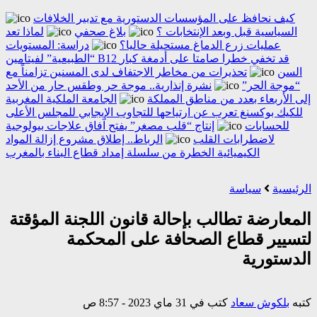
كيف نحافظ على المؤسسات الدستورية مع تدبير الخلافات
السياسية قبل وبعد الإنتخابات ؟
بلاغ صحفي
لماذا تعد
عمليات زرع الدماغ مستحيلة حاليا؟
دراسة: المستويات
“الطبيعية” لفيتامين B12 قد تخفي خطرا صامتا على أدمغة كبار
السن
تحذيرات من مخاطر الاجتفاف لدى المسنين تزامناً مع
“موجة الحر”
نشرة إنذارية.. موجة حر وطقس حار من الأحد
إلى الأربعاء بعدد من مناطق المملكة
الجامعة الملكية المغربية
للكيك بوكسنغ تعرب عن ارتياحها للتجاوب الإيجابي للمجلس الأعلى
للحسابات
إنتاج “قلب مصغر” يفتح آفاق علاجات بيولوجية
لاضطرابات القلب
الرباط.. إطلاق مشروع إزالة المواد
الكيميائية الخطرة من سلسلة إمداد قطاع البناء بالمغرب
الرئيسية
سياسة
المعارضة تطالب بإحالة قانون اللجنة المؤقتة
لتسيير قطاع الصحافة على المحكمة
الدستورية
كتبه
بلكوش سعاد
كتب في 31 ماي 2023 - 8:57 ص