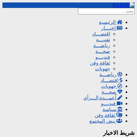
الرئيسية
اخبـــار
اقتصـــاد
تقنيـــة
رياضـــة
صحـــة
فيديـــو
ثقافة وفن
جهويات
رياضـــة
اقتصـــاد
جهويات
صحـــة
أعمـــدة الـــرأي
فيديـــو
سياسة
ثقافة وفن
نبض المجتمع
شريط الاخبار