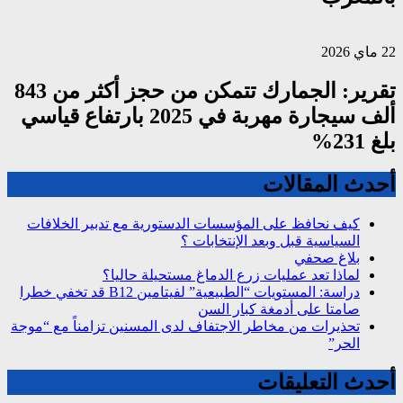
22 ماي 2026
تقرير: الجمارك تتمكن من حجز أكثر من 843
ألف سيجارة مهربة في 2025 بارتفاع قياسي
بلغ 231%
أحدث المقالات
كيف نحافظ على المؤسسات الدستورية مع تدبير الخلافات
السياسية قبل وبعد الإنتخابات ؟
بلاغ صحفي
لماذا تعد عمليات زرع الدماغ مستحيلة حاليا؟
دراسة: المستويات “الطبيعية” لفيتامين B12 قد تخفي خطرا
صامتا على أدمغة كبار السن
تحذيرات من مخاطر الاجتفاف لدى المسنين تزامناً مع “موجة
الحر”
أحدث التعليقات