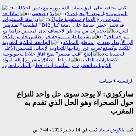
كيف نحافظ على المؤسسات الدستورية مع تدبير الخلافات
السياسية قبل وبعد الإنتخابات ؟
بلاغ صحفي
لماذا تعد
عمليات زرع الدماغ مستحيلة حاليا؟
دراسة: المستويات
“الطبيعية” لفيتامين B12 قد تخفي خطرا صامتا على أدمغة كبار
السن
تحذيرات من مخاطر الاجتفاف لدى المسنين تزامناً مع
“موجة الحر”
نشرة إنذارية.. موجة حر وطقس حار من الأحد
إلى الأربعاء بعدد من مناطق المملكة
الجامعة الملكية المغربية
للكيك بوكسنغ تعرب عن ارتياحها للتجاوب الإيجابي للمجلس الأعلى
للحسابات
إنتاج “قلب مصغر” يفتح آفاق علاجات بيولوجية
لاضطرابات القلب
الرباط.. إطلاق مشروع إزالة المواد
الكيميائية الخطرة من سلسلة إمداد قطاع البناء بالمغرب
الرئيسية
سياسة
ساركوزي: لا يوجد سوى حل واحد للنزاع
حول الصحراء وهو الحل الذي تقدم به
المغرب
كتبه
بلكوش سعاد
كتب في 14 دجنبر 2023 - 7:44 ص