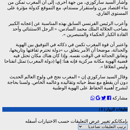
وأشار السيد ساركوزي، من جهة أخرى، إلى أن المغرب تمكن من
بناء اقتصاد مرن واستقرار مستدام، مع التموقع كدولة مؤثرة على
المستوى القاري.
وأعرب الرئيس الفرنسي السابق بهذه المناسبة عن إعجابه الكبير
بصاحب الجلالة الملك محمد السادس، « الرجل الاستثنائي وأحد
القادة الكبار الحكماء والمتبصرين ».
واعتبر أن قوة المغرب تكمن في ذكائه في التوفيق بين الهوية
والحداثة، موضحا أن الأمر يتعلق ب »دولة تحترم ثقافتها وتاريخها،
وتعانق الحداثة في الوقت نفسه. وإذا كان هناك مكان تحتل فيه
قضية الهوية مكانة مركزية فإنه هنا: إنها (دولة المغرب) تمثل انفتاحا
وليس انغلاقا ».
وقال السيد ساركوزي إن « المغرب نجح في ولوج العالم الحديث
دون أن يقطع مع نمط حياته وتقاليده وعالمه الخاص. ولسنا بحاجة
لنشرح أهمية الحفاظ على الهوية الوطنية
مشاركة
تعليقات الزوار ( 0 )
بإمكانكم تغيير عرض التعليقات حسب الاختيارات أسفله