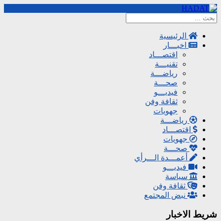
الرئيسية
اخبـــار
اقتصـــاد
تقنيـــة
رياضـــة
صحـــة
فيديـــو
ثقافة وفن
جهويات
رياضـــة
اقتصـــاد
جهويات
صحـــة
أعمـــدة الـــرأي
فيديـــو
سياسة
ثقافة وفن
نبض المجتمع
شريط الاخبار