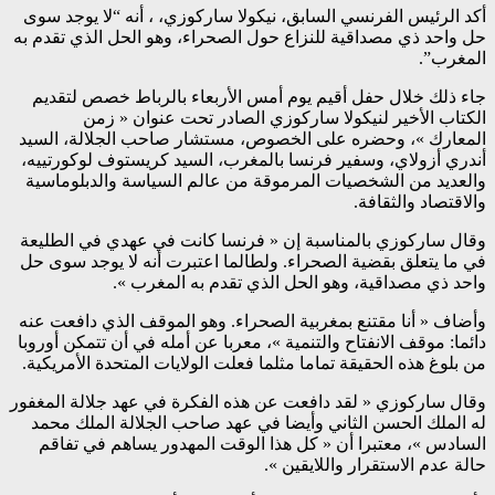
أكد الرئيس الفرنسي السابق، نيكولا ساركوزي، ، أنه “لا يوجد سوى
حل واحد ذي مصداقية للنزاع حول الصحراء، وهو الحل الذي تقدم به
المغرب”.
جاء ذلك خلال حفل أقيم يوم أمس الأربعاء بالرباط خصص لتقديم
الكتاب الأخير لنيكولا ساركوزي الصادر تحت عنوان « زمن
المعارك »، وحضره على الخصوص، مستشار صاحب الجلالة، السيد
أندري أزولاي، وسفير فرنسا بالمغرب، السيد كريستوف لوكورتييه،
والعديد من الشخصيات المرموقة من عالم السياسة والدبلوماسية
والاقتصاد والثقافة.
وقال ساركوزي بالمناسبة إن « فرنسا كانت في عهدي في الطليعة
في ما يتعلق بقضية الصحراء. ولطالما اعتبرت أنه لا يوجد سوى حل
واحد ذي مصداقية، وهو الحل الذي تقدم به المغرب ».
وأضاف « أنا مقتنع بمغربية الصحراء. وهو الموقف الذي دافعت عنه
دائما: موقف الانفتاح والتنمية »، معربا عن أمله في أن تتمكن أوروبا
من بلوغ هذه الحقيقة تماما مثلما فعلت الولايات المتحدة الأمريكية.
وقال ساركوزي « لقد دافعت عن هذه الفكرة في عهد جلالة المغفور
له الملك الحسن الثاني وأيضا في عهد صاحب الجلالة الملك محمد
السادس »، معتبرا أن « كل هذا الوقت المهدور يساهم في تفاقم
حالة عدم الاستقرار واللايقين ».