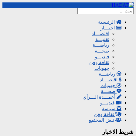
الرئيسية
اخبـــار
اقتصـــاد
تقنيـــة
رياضـــة
صحـــة
فيديـــو
ثقافة وفن
جهويات
رياضـــة
اقتصـــاد
جهويات
صحـــة
أعمـــدة الـــرأي
فيديـــو
سياسة
ثقافة وفن
نبض المجتمع
شريط الاخبار