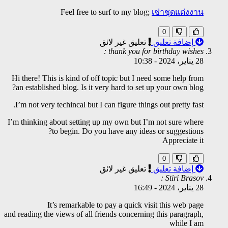
Feel free to surf to my blog;
เช่าชุดแต่งงาน
0
إضافة تعليق
تعليق غير لائق
thank you for birthday wishes :
28 يناير، 2024
-
10:38
Hi there! This is kind of off topic but I need some help from
an established blog. Is it very hard to set up your own blog?
I’m not very techincal but I can figure things out pretty fast.
I’m thinking about setting up my own but I’m not sure where
to begin. Do you have any ideas or suggestions?
Appreciate it
0
إضافة تعليق
تعليق غير لائق
Stiri Brasov :
28 يناير، 2024
-
16:49
It’s remarkable to pay a quick visit this web page
and reading the views of all friends concerning this paragraph,
while I am