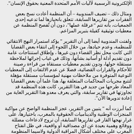
الإلكترونية الرسمية لآليات الأمم المتحدة المعنية بحقوق الإنسان”.
ومثال ذلك – تضيف المندوبية – أن المنظمة أعادت نسخ بعض
الفقرات من تقاريرها السابقة، تتعلق بانحيازها لما تدعيه إحدى
الجمعيات، بأنه تتم “عرقلة عملها”، دون أن تُفصح المنظمة عن
معطيات توثيقية كفيلة بتبرير المزاعم.
ولفتت المندوبية أيضا إلى أن التقرير ” يؤكد استمرار النهج الانتقائي
للمنظمة، وعدم حيادها، من خلال اللجوء إلى انتقاء بعض القضايا
التي كانت محل نظر القضاء دون غيرها ، وإطلاق استنتاجات عامة
دون تقديم أدلة أو أسانيد بشأنها، وذلك في غياب إجرائها لملاحظة
مستقلة حولها، ودون تقديم معطيات مستقاة من قراءة رصينة
للأحكام والقرارات القضائية، فضلا عن عدم الالتفات إلى المعطيات
النوعية المتوفرة من ملاحظات مهنية لمؤسسات مستقلة مؤهلة
لتتبع مجريات المحاكمات المتعلقة بها، هذا علما أن بعض القضايا
المعاد طرحها من جديد في هذا التقرير، كانت هذه المنظمة قد
تجاوزتها في تقارير سابقة، والتي يعرف معدو هذا التقرير الغاية من
إعادة تدويرها الآن”.
كما أبرزت أنه ” يتبين من التقرير، عجز المنظمة الواضح عن مواكبة
المنجزات الوطنية والديناميات الحقوقية بالمغرب، باختيارها، على
غرار نهجها القار في تقاريرها السابقة، أن تروج لادعاءات مضللة
ووقائع وهمية بعيدة عن أي مصداقية أو واقعية، في ظل انفتاح
المغرب على مختلف أشكال المراقبة الدولية ولاسيما المنظومة