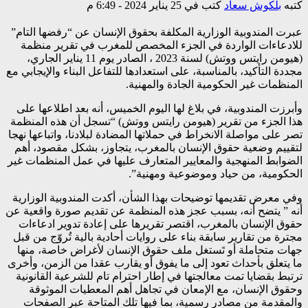
كتبه
بلكوش سعاد
كتب في 25 يناير 2024 - 6:49 م
عبرت المندوبية الوزارية المكلفة بحقوق الإنسان عن “رفضها التام”
للادعاءات الواردة في الجزء المخصص للمغرب في تقرير منظمة
(هيومن رايتس ووتش) لسنة 2023 ، الصادر يوم 11 يناير الجاري،
مجددة التأكيد، بالمناسبة، على استعدادها للتفاعل البناء والإيجابي مع
المنظمات غير الحكومية الجادة والمهنية.
وأبرزت المندوبية، في بلاغ لها اليوم الخميس، أنه بعد اطلاعها على
هذا الجزء من تقرير (هيومن رايتس ووتش) “تسجل أن هذه المنظمة
تصر على مواصلة الانخراط في حملاتها المضادة لبلادنا، واتباعها نهجا
لتقييم وضعية حقوق الإنسان بالمغرب، يتجاوز، بشكل مقصود، أهم
الضوابط المنهجية والمعايير المتعارف عليها في عمل المنظمات غير
الحكومية، من حياد وموضوعية ومهنية”.
وفي معرض تقديمها توضيحات بهذا الشأن، أكدت المندوبية الوزارية
أنه ” يتضح أنه، بسبب عجز هذه المنظمة عن تقديم صورة واقعية عن
حقوق الإنسان بالمغرب، اقتصر تقريرها على إعادة تدوير ادعاءات
مجترة من تقارير سابقة بناء على روايات أحادية بالية تُروّج من قبل
جهات متحاملة أو تَستغل ملف حقوق الإنسان لأغراض خاصة، منها
ما يتعلق بأحداث تعود إلى ما يفوق أو يقارب عقدا من الزمن، وأخرى
ترتبط بقضايا تمت معالجتها في إطار احترام تام للشرعية القانونية
وحقوق الإنسان، مع الإمعان في تجاهل أهم المعطيات الموثوقة
والمقدمة من مصادر رسمية، بما فيها تلك المتاحة عبر الصفحات