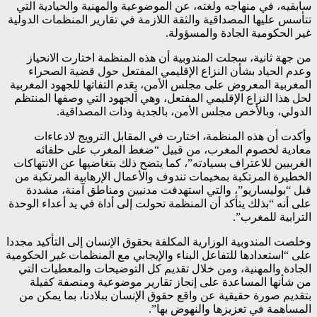
سابقيه، في منهاجه ولغته، عن الموضوعية والمهنية والحيادية التي
تتأسس عليها المصداقية والثقة اللازمة في تقارير المنظمات الدولية
غير الحكومية الجادة والمسؤولة.
من جهة ثانية، سجلت المندوبية أن هذه المنظمة اختارت الانحياز
وعدم الحياد بشأن النزاع الإقليمي المفتعل حول قضية الصحراء
المغربية المعروض على مجلس الأمن، بِعَدم التفاتها للجهود المغربية
لحل هذا النزاع الإقليمي المفتعل، وهي الجهود التي وصفها المنتظم
الدولي، وبالأخص مجلس الأمن، بالجدية وذات المصداقية.
وأكدت أن هذه المنظمة، اختارت في المقابل الترويج لادعاءات
معادية لخصوم المغرب، من قبيل “ضغط المغرب على حلفائه
الغربيين للاعتراف بسيادته”، كما يتضح ذلك بتغاضيها عن الانتهاكات
الخطيرة المرتكبة بمخيمات تندوف والأعمال الإرهابية المرتكبة من
قبل “بوليساريو”، والتي استهدفت مدنيين ومناطق آمنة، مشددة
على أنه “بذلك يتأكد أن المنظمة تحولت إلى أداة في يد أعداء الوحدة
الترابية للمغرب”.
وخلصت المندوبية الوزارية المكلفة بحقوق الإنسان إلى التأكيد مجددا
على “استعدادها للتفاعل البناء والإيجابي مع المنظمات غير الحكومية
الجادة والمهنية، ومن خلال تقديم كل التوضيحات والمعطيات التي
من شأنها المساعدة على إنجاز تقارير موضوعية ومنصفة كفيلة
بتقديم صورة حقيقية عن واقع حقوق الإنسان ببلادنا، بما يمكن من
المساهمة في تعزيزها والنهوض بها”.