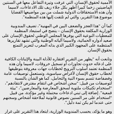
الأممية لحقوق الإنسان، التي عرفت وتيرة التفاعل معها في السنتين
الماضيتين زخما كبيرا أظهر بكل جلاء زيف تلك الادعاءات، لاسيما
وأن هذه الاستحقاقات الدولية شملت من بين مواضيعها القضايا
موضوع هذا التقرير، والتي لم تلتفت إليها هذه المنظمة”.
كما أن “هذا العجز والضعف البين في المهنية”، تضيف المندوبية
الوزارية المكلفة بحقوق الإنسان – يتضح في استبعاد المنظمة
للمعطيات النوعية التي يوفرها المجلس الوطني لحقوق الإنسان على
صعيد أدواره الحمائية، ولاسيما آلياته الوطنية والتي تشهد تقاريرها
المنتظمة على المجهود الكبير الذي بذله المغرب لتعزيز التمتع
بحقوق الإنسان.
وتابعت أنه “يظهر من التقرير افتقاره للأدلة البينة والإثباتات الكافية
على ادعائه حدوث تجاوزات أو تسجيل خروقات، لاسيما وأن هذه
المنظمة تعتمد أسلوب الترويج لخطابات جهات معروفة بتوظيفها
لخطاب حقوق الإنسان لأغراض سياسوية، وتستعمل توصيفات عامة
وفضفاضة تتسم بسوء النية والتحامل، كما هو الشأن بالنسبة
لتوصيفات من قبيل: “سجن أشخاص في انتقام مفترض لانتقادهم”،
“استخدام تكتيكات ملتوية لسحق المعارضة والمعارضين”، “بيئة
قمعية”. إضافة إلى تبني ادعاءات محتملة وغير مؤكدة، من قبيل
“استخدام على مر السنين نصوص قانونية لملاحقة أشخاص وسجنهم
حتى عندما لم يكن ثمة دليل”.
وهو ما يؤكد، بحسب المندوبية الوزارية، ابتعاد هذا التقرير على غرار