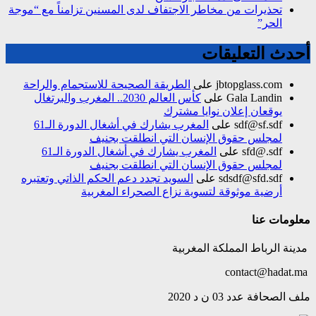
تحذيرات من مخاطر الاجتفاف لدى المسنين تزامناً مع “موجة
الحر”
أحدث التعليقات
jbtopglass.com
على
الطريقة الصحيحة للاستجمام والراحة
Gala Landin
على
كأس العالم 2030.. المغرب والبرتغال
يوقعان إعلان نوايا مشترك
sdf@sf.sdf
على
المغرب يشارك في أشغال الدورة الـ61
لمجلس حقوق الإنسان التي انطلقت بجنيف
sfd@.sdf
على
المغرب يشارك في أشغال الدورة الـ61
لمجلس حقوق الإنسان التي انطلقت بجنيف
sdsdf@sfd.sdf
على
السويد تجدد دعم الحكم الذاتي وتعتبره
أرضية موثوقة لتسوية نزاع الصحراء المغربية
معلومات عنا
مدينة الرباط المملكة المغربية
contact@hadat.ma
ملف الصحافة عدد 03 ن د 2020