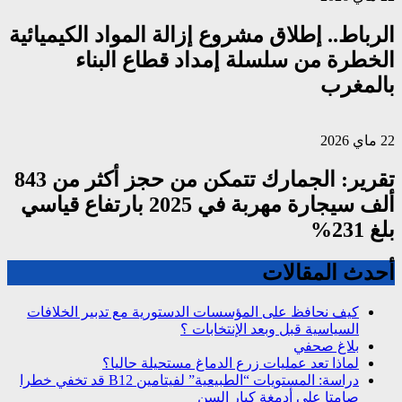
الرباط.. إطلاق مشروع إزالة المواد الكيميائية
الخطرة من سلسلة إمداد قطاع البناء
بالمغرب
22 ماي 2026
تقرير: الجمارك تتمكن من حجز أكثر من 843
ألف سيجارة مهربة في 2025 بارتفاع قياسي
بلغ 231%
أحدث المقالات
كيف نحافظ على المؤسسات الدستورية مع تدبير الخلافات
السياسية قبل وبعد الإنتخابات ؟
بلاغ صحفي
لماذا تعد عمليات زرع الدماغ مستحيلة حاليا؟
دراسة: المستويات “الطبيعية” لفيتامين B12 قد تخفي خطرا
صامتا على أدمغة كبار السن