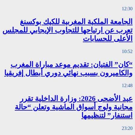
12:30
الجامعة الملكية المغربية للكيك بوكسنغ
تعرب عن ارتياحها للتجاوب الإيجابي للمجلس
الأعلى للحسابات
10:52
“كان” الفتيان: تقديم موعد مباراة المغرب
والكاميرون بسبب نهائي دوري أبطال إفريقيا
12:48
عيد الأضحى 2026: وزارة الداخلية تقرر
مجانية ولوج أسواق الماشية وتعلن “حالة
استنفار” لتنظيمها
23:20