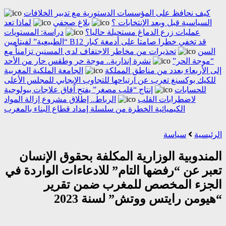
كيف نحافظ على المؤسسات الدستورية مع تدبير الخلافات
السياسية قبل وبعد الإنتخابات ؟
بلاغ صحفي
لماذا تعد
عمليات زرع الدماغ مستحيلة حاليا؟
دراسة: المستويات
“الطبيعية” لفيتامين B12 قد تخفي خطرا صامتا على أدمغة كبار
السن
تحذيرات من مخاطر الاجتفاف لدى المسنين تزامناً مع
“موجة الحر”
نشرة إنذارية.. موجة حر وطقس حار من الأحد
إلى الأربعاء بعدد من مناطق المملكة
الجامعة الملكية المغربية
للكيك بوكسنغ تعرب عن ارتياحها للتجاوب الإيجابي للمجلس الأعلى
للحسابات
إنتاج “قلب مصغر” يفتح آفاق علاجات بيولوجية
لاضطرابات القلب
الرباط.. إطلاق مشروع إزالة المواد
الكيميائية الخطرة من سلسلة إمداد قطاع البناء بالمغرب
الرئيسية
سياسة
المندوبية الوزارية المكلفة بحقوق الإنسان
تعبر عن “رفضها التام” للادعاءات الواردة في
الجزء المخصص للمغرب ضمن تقرير
“هيومن رايتس ووتش” لسنة 2023