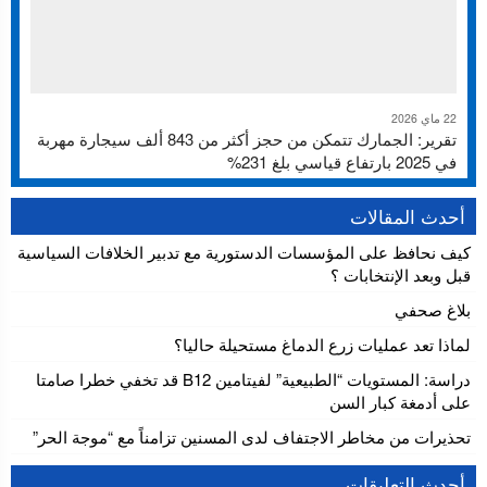
22 ماي 2026
تقرير: الجمارك تتمكن من حجز أكثر من 843 ألف سيجارة مهربة
في 2025 بارتفاع قياسي بلغ 231%
أحدث المقالات
كيف نحافظ على المؤسسات الدستورية مع تدبير الخلافات السياسية
قبل وبعد الإنتخابات ؟
بلاغ صحفي
لماذا تعد عمليات زرع الدماغ مستحيلة حاليا؟
دراسة: المستويات “الطبيعية” لفيتامين B12 قد تخفي خطرا صامتا
على أدمغة كبار السن
تحذيرات من مخاطر الاجتفاف لدى المسنين تزامناً مع “موجة الحر”
أحدث التعليقات