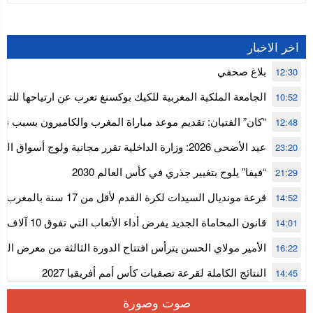
اخر الاخبار
بلاغ صحفي
12:30
الجامعة الملكية المغربية للكيك بوكسنغ تعرب عن ارتياحها للتجا
10:52
للمجلس الأعلى للحسابات
“كان” الفتيان: تقديم موعد مباراة المغرب والكاميرون بسبب نه
12:48
إفريقيا
عيد الأضحى 2026: وزارة الداخلية تقرر مجانية ولوج أسواق
23:20
استنفار” لتنظيمها
“فيفا” يلوح بتغيير جذري في كأس العالم 2030
21:29
قرعة مونديال السيدات لكرة القدم ل
14:52
المستوى الأول
قانون المحاماة الجديد يفرض أداء الأتعاب التي تفوق 10 آلاف درهم بالشيك
14:01
الأمير مولاي الحسن يترأس افتتاح الدورة الثالثة من معرض ال
16:22
الألعاب الإلكترونية
النتائج الكاملة لقرعة تصفيات كأس أمم أفريقيا 2027
14:45
سلا.. توقيف ثلاثة مروجين وحجز أكثر من 4300 قرص مخدر وكوكايين وإكستازي
14:02
صوت وصورة