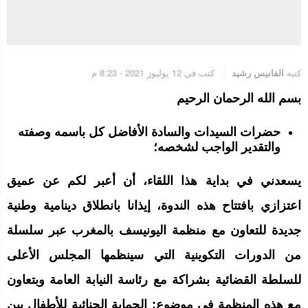
الجامعة الملكية المغربية للكيك بوكسنغ تعرب عن ارتياحها للتجاوب
الإيجابي للمجلس الأعلى للحسابات
كتبه
الفانيس رشيد
كتب في 12 يوليوز 2021 - 8:23 م
إنتاج “قلب مصغر” يفتح آفاق علاجات بيولوجية لاضطرابات القلب
بسم الله الرحمان الرحيم
الرباط.. إطلاق مشروع إزالة المواد الكيميائية الخطرة من سلسلة إمداد
حضرات السيدات والسادة الأفاضل كل باسمه وصفته
قطاع البناء بالمغرب
والتقدير الواجب لشخصه؛
يسعدني في بداية هذا اللقاء، أن أعبر لكم عن عميق
اعتزازي بافتتاح هذه الندوة، إيذانا بانطلاق دينامية وطنية
جديدة للتعاون مع منظمة اليونيسف بالمغرب عبر سلسلة
من الدورات التكوينية التي سينظمها المجلس الأعلى
للسلطة القضائية بشراكة مع رئاسة النيابة العامة وبتعاون
مع هذه المنظمة في موضوع: الحماية الجنائية للأطفال بين