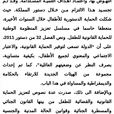
النهـوض بها، واعتمـاد أهـداف التنميـة المسـتدامة. وقـد تـم
تجسـيد هـذا الالتزام مـن خـلال دستور المملكة. حيث
شكلت الحماية الدستورية للأطفال خلال السنوات الأخيرة،
منعطفا حاسما في مسلسل تعزيز المنظومة الوطنية
للحماية القانونية للطفل. ونص الفصل 32 من دستور 2011،
على أن “الدولة تسعى لتوفير الحماية القانونية، والاعتبار
الاجتماعي والمعنوي لجميع الأطفال، بكيفية متساوية،
بصرف النظر عن وضعيتهم العائلية”، كما تم إحداث
مجموعة من الهيئات الجديدة للارتقاء بالحكامة
والديمقراطية والمساواة في هدا الباب.
وبالإضافة الى ذلك، صدرت عدة نصوص لتعزيز الحماية
القانونية والقضائية للطفل من بينها القانون الجنائي
والمسطرة الجنائية وقوانين الحالة المدنية والجنسية