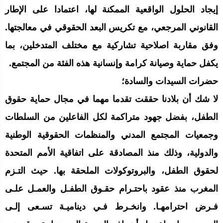
إيجاد الحلول الواقعية الممكنة لها، اعتمادا على الإطار
القانوني المرجعي، مع تكريس البعد الحقوقي في معالجتها.
وفق مقاربة اصلاحية تشاركية مع مختلف المتدخلين، بما
يكفل حماية وصيانة كرامة وإنسانية هذه الفئة من المجتمع.
حضرات السيدات والسادة؛
لا شك أن بلادنا حققت تقدما مهما في مجال حماية حقوق
الطفل، بفضل جهود متراكمة لكل الفاعلين من السلطات
وجمعيات المجتمع المدني والمنظمات الحقوقية الوطنية
والدولية، وذلك منذ المصادقة على اتفاقية الأمم المتحدة
لحقوق الطفل، والبروتوكولات الملحقة بها. حيث التـزم
المغرب منذ عقود باحتـرام حقـوق الطفـل والعمـل علـى
فـرض احترامهـا. وانخـرط فـي ديناميـة تسـعى إلـى