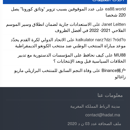
ea88.world
على
عدد الموقوفين بسبب تزوير “وثائق كورونا” يصل
220 شخصا
Janet Leitten
على
الاستعدادات جارية لضمان انطلاق وسير الموسم
الفلاحي 2021- 2022 في أفضل الظروف
kalkulator narz?dzi ?ród?o
على
الاتحاد الدولي لكرة القدم يحدّد
موعد مباراة المنتخب الوطني ضد منتخب الكونغو الديمقراطية
MU88
على
كيف نحافظ على المؤسسات الدستورية مع تدبير
الخلافات السياسية قبل وبعد الإنتخابات ؟
Binance账户
على
وفاة النجم السابق للمنتخب البرازيلي ماريو
زاغالو
معلومات عنا
مدينة الرباط المملكة المغربية
contact@hadat.ma
ملف الصحافة عدد 03 ن د 2020