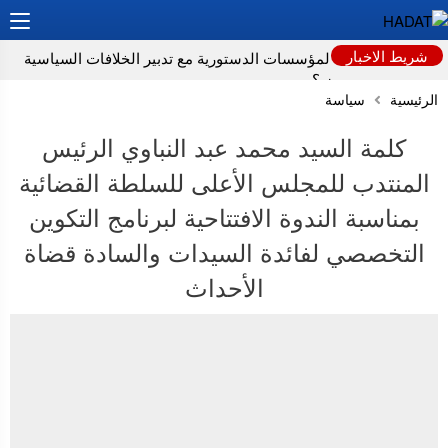
شريط الاخبار
كيف نحافظ على المؤسسات الدستورية مع تدبير الخلافات السياسية
قبل وبعد الإنتخابات ؟
الرئيسية
سياسة
بلاغ صحفي
كلمة السيد محمد عبد النباوي الرئيس
لماذا تعد عمليات زرع الدماغ مستحيلة حاليا؟
المنتدب للمجلس الأعلى للسلطة القضائية
دراسة: المستويات “الطبيعية” لفيتامين B12 قد تخفي خطرا صامتا على
بمناسبة الندوة الافتتاحية لبرنامج التكوين
أدمغة كبار السن
التخصصي لفائدة السيدات والسادة قضاة
الأحداث
تحذيرات من مخاطر الاجتفاف لدى المسنين تزامناً مع “موجة الحر”
نشرة إنذارية.. موجة حر وطقس حار من الأحد إلى الأربعاء بعدد من
مناطق المملكة