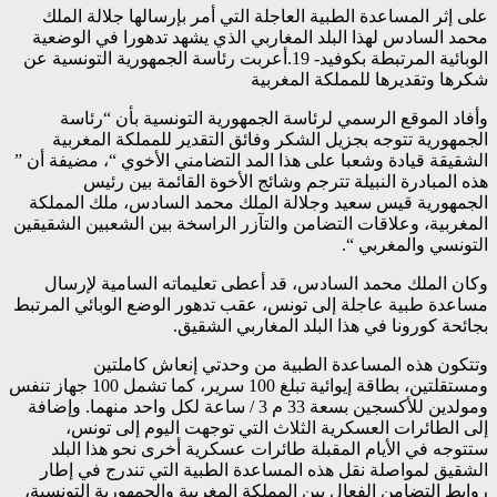
على إثر المساعدة الطبية العاجلة التي أمر بإرسالها جلالة الملك
محمد السادس لهذا البلد المغاربي الذي يشهد تدهورا في الوضعية
الوبائية المرتبطة بكوفيد- 19.أعربت رئاسة الجمهورية التونسية عن
شكرها وتقديرها للمملكة المغربية
وأفاد الموقع الرسمي لرئاسة الجمهورية التونسية بأن “رئاسة
الجمهورية تتوجه بجزيل الشكر وفائق التقدير للمملكة المغربية
الشقيقة قيادة وشعبا على هذا المد التضامني الأخوي “، مضيفة أن ”
هذه المبادرة النبيلة تترجم وشائج الأخوة القائمة بين رئيس
الجمهورية قيس سعيد وجلالة الملك محمد السادس، ملك المملكة
المغربية، وعلاقات التضامن والتآزر الراسخة بين الشعبين الشقيقين
التونسي والمغربي “.
وكان الملك محمد السادس، قد أعطى تعليماته السامية لإرسال
مساعدة طبية عاجلة إلى تونس، عقب تدهور الوضع الوبائي المرتبط
بجائحة كورونا في هذا البلد المغاربي الشقيق.
وتتكون هذه المساعدة الطبية من وحدتي إنعاش كاملتين
ومستقلتين، بطاقة إيوائية تبلغ 100 سرير، كما تشمل 100 جهاز تنفس
ومولدين للأكسجين بسعة 33 م 3 / ساعة لكل واحد منهما. وإضافة
إلى الطائرات العسكرية الثلاث التي توجهت اليوم إلى تونس،
ستتوجه في الأيام المقبلة طائرات عسكرية أخرى نحو هذا البلد
الشقيق لمواصلة نقل هذه المساعدة الطبية التي تندرج في إطار
روابط التضامن الفعال بين المملكة المغربية والجمهورية التونسية،