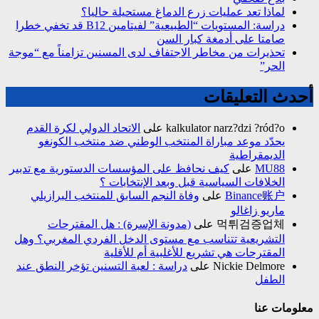
لماذا تعد عمليات زرع الدماغ مستحيلة حاليا؟
دراسة: المستويات “الطبيعية” لفيتامين B12 قد تخفي خطرا
صامتا على أدمغة كبار السن
تحذيرات من مخاطر الاجتفاف لدى المسنين تزامناً مع “موجة
الحر”
أحدث التعليقات
kalkulator narz?dzi ?ród?o
على
الاتحاد الدولي لكرة القدم
يحدّد موعد مباراة المنتخب الوطني ضد منتخب الكونغو
الديمقراطية
MU88
على
كيف نحافظ على المؤسسات الدستورية مع تدبير
الخلافات السياسية قبل وبعد الإنتخابات ؟
Binance账户
على
وفاة النجم السابق للمنتخب البرازيلي
ماريو زاغالو
먹튀검증업체
على
(مدونة الإسرة) : هل المقترحات
التشريعية تتناسب مع مستوى الدخل الفردي المغربي؟ وهل
المقترحات هي تشريع للأغلبية أم للأقلية
Nickie Delmore
على
دراسة : لعبة التسنين تؤخر النطق عند
الطفل
معلومات عنا