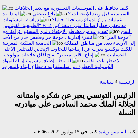
كيف نحافظ على المؤسسات الدستورية مع تدبير الخلافات
السياسية قبل وبعد الإنتخابات ؟
بلاغ صحفي
لماذا تعد
عمليات زرع الدماغ مستحيلة حاليا؟
دراسة: المستويات
“الطبيعية” لفيتامين B12 قد تخفي خطرا صامتا على أدمغة كبار
السن
تحذيرات من مخاطر الاجتفاف لدى المسنين تزامناً مع
“موجة الحر”
نشرة إنذارية.. موجة حر وطقس حار من الأحد
إلى الأربعاء بعدد من مناطق المملكة
الجامعة الملكية المغربية
للكيك بوكسنغ تعرب عن ارتياحها للتجاوب الإيجابي للمجلس الأعلى
للحسابات
إنتاج “قلب مصغر” يفتح آفاق علاجات بيولوجية
لاضطرابات القلب
الرباط.. إطلاق مشروع إزالة المواد
الكيميائية الخطرة من سلسلة إمداد قطاع البناء بالمغرب
الرئيسية
سياسة
الرئيس التونسي يعبر عن شكره وامتنانه
لجلالة الملك محمد السادس على مبادرته
النبيلة
كتبه
الفانيس رشيد
كتب في 15 يوليوز 2021 - 6:06 م