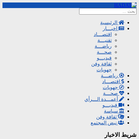
الرئيسية
اخبـــار
اقتصـــاد
تقنيـــة
رياضـــة
صحـــة
فيديـــو
ثقافة وفن
جهويات
رياضـــة
اقتصـــاد
جهويات
صحـــة
أعمـــدة الـــرأي
فيديـــو
سياسة
ثقافة وفن
نبض المجتمع
شريط الاخبار