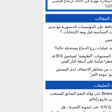
ألف سيجارة مهربة في 2025 بارتفاع قياسي
المقالات
افظ على المؤسسات الدستورية مع تدبير
ت السياسية قبل وبعد الإنتخابات ؟
حفي
عد عمليات زرع الدماغ مستحيلة حاليا؟
دراسة: المستويات “الطبيعية” لفيتامين B12 قد
را صامتا على أدمغة كبار السن
ت من مخاطر الاجتفاف لدى المسنين
مع “موجة الحر”
التعليقات
Bina
على
وفاة النجم السابق للمنتخب
ي ماريو زاغالو
먹튀검
على
(مدونة الإسرة) : هل