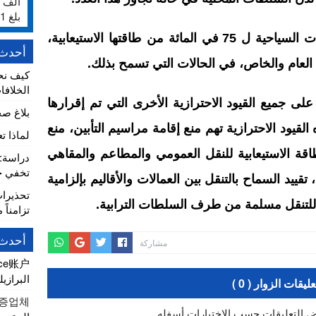
بلغ 231%
عدم تجاوز الفنادق وباقي المؤسسات السياحية ل 75 في المائة من طاقتها الاستيعابية،
أحدث 
لعام والخاص، في الحالات التي تسمح بذلك.
كيف نح
الخلافا
على جميع القيود الاحترازية الأخرى التي تم إقرارها
بلاغ ص
لقيود الاحترازية تهم منع إقامة مراسيم التأبين، منع
لماذا ت
اقة الاستيعابية للنقل العمومي والمطاعم والمقاهي
تخفي خط
ية في 50 في المائة، تقييد السماح بالتنقل بين العمالات والأقاليم بإلزامية
تحذيرا
ية للتنقل مسلمة من طرف السلطات الترابية.
تزامناً 
أحدث 
مشاركة
nce账户
البرازيل
عليقات الزوار ( 0 )
증업체
ض التعليقات حسب الاختيارات أسفله