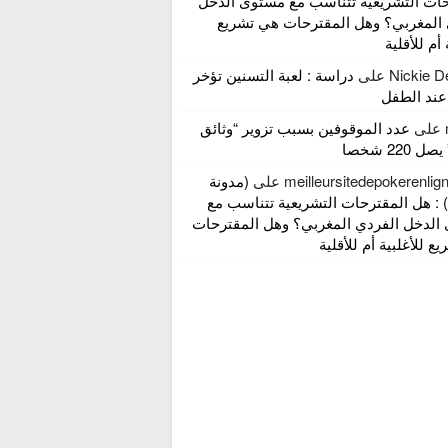
حات التشريعية تتناسب مع مستوى الدخل
 المغربي؟ وهل المقترحات هي تشريع
 أم للأقلية
Nickie D
على
دراسة : لعبة التسنين تؤخر
عند الطفل
على
عدد الموقوفين بسبب تزوير “وثائق
 220 شخصا
meilleursitedepokerenli
على
(مدونة
 : هل المقترحات التشريعية تتناسب مع
الدخل الفردي المغربي؟ وهل المقترحات
ع للأغلبية أم للأقلية