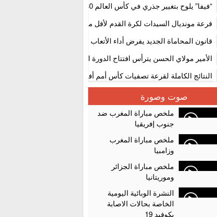
استنفار” لتنظيمها
“فيفا” يلوح بتغيير جذري في كأس العالم 2030
قرعة مونديال السيدات لكرة القدم لأقل من 17 سنة بالمغ
المستوى الأول
قانون المحاماة الجديد يفرض أداء الأتعاب التي تفوق 10 آلاف درهم بالشيك
الأمير مولاي الحسن يترأس افتتاح الدورة الثالثة من معرض المغرب لصنا
الألعاب الإلكترونية
النتائج الكاملة لقرعة تصفيات كأس أمم أفريقيا 2027
سلا.. توقيف ثلاثة مروجين وحجز أكثر من 4300 قرص مخدر وكوكايين وإكستازي
صوت وصورة
أقراص مهلوسة داخل فضاء للشيشة تستنفر شرطة أكادير
ملخص مباراة المغرب ضد
جنوب إفريقيا
ملخص مباراة المغرب
وزامبيا
ملخص مباراة الجزائر
وموريتانيا
النشرة الوبائية اليومية
الخاصة بحالات الاصابة
بكوفيد 19