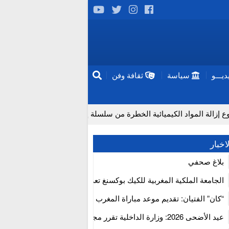
يـــو
سياسة
ثقافة وفن
واد الكيميائية الخطرة من سلسلة إمداد قطاع البناء بالمغرب
إن
اخبار
بلاغ صحفي
الجامعة الملكية المغربية للكيك بوكسنغ تعرب عن ارتياحها للتجاوب الإيجا
للمجلس الأعلى للحسابات
“كان” الفتيان: تقديم موعد مباراة المغرب والكاميرون بسبب نهائي دوري 
إفريقيا
عيد الأضحى 2026: وزارة الداخلية تقرر مجانية ولوج أسواق الماشية وت