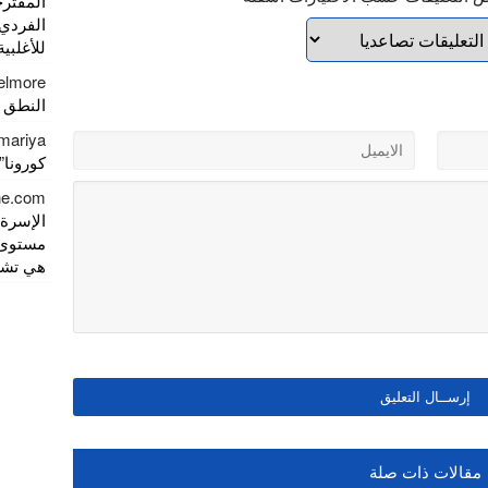
المقتر
الفردي
للأغلبية
elmore
النطق 
mariya
كورونا” يصل
gne.com
الإسرة)
مستوى 
هي تشري
مقالات ذات صلة