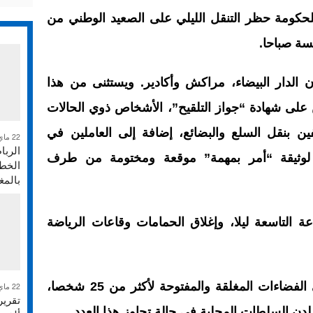
حكومة حظر التنقل الليلي على الصعيد الوطني من
مسة صباحا.
 الدار البيضاء، مراكش وأكادير. ويستثنى من هذا
 على شهادة “جواز التلقيح”، الأشخاص ذوي الحالات
ين بنقل السلع والبضائع، إضافة إلى العاملين في
22 ماي 2026
الربا
ن لوثيقة “أمر بمهمة” موقعة ومختومة من طرف
الخطر
بالم
 التاسعة ليلا، وإغلاق الحمامات وقاعات الرياضة
-عدم تجاوز التجمعات والأنشطة في الفضاءات المغلقة والمفتوحة لأكثر من 25 شخصا،
22 ماي 2026
ن السلطات المحلية في حالة تجاوز هذا العدد.