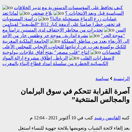
كيف نحافظ على المؤسسات الدستورية مع تدبير الخلافات
السياسية قبل وبعد الإنتخابات ؟
بلاغ صحفي
لماذا تعد
عمليات زرع الدماغ مستحيلة حاليا؟
دراسة: المستويات
“الطبيعية” لفيتامين B12 قد تخفي خطرا صامتا على أدمغة كبار
السن
تحذيرات من مخاطر الاجتفاف لدى المسنين تزامناً مع
“موجة الحر”
نشرة إنذارية.. موجة حر وطقس حار من الأحد
إلى الأربعاء بعدد من مناطق المملكة
الجامعة الملكية المغربية
للكيك بوكسنغ تعرب عن ارتياحها للتجاوب الإيجابي للمجلس الأعلى
للحسابات
إنتاج “قلب مصغر” يفتح آفاق علاجات بيولوجية
لاضطرابات القلب
الرباط.. إطلاق مشروع إزالة المواد
الكيميائية الخطرة من سلسلة إمداد قطاع البناء بالمغرب
الرئيسية
سياسة
آصرة القرابة تتحكم في سوق البرلمان
والمجالس المنتخبة”
كتبه
الفانيس رشيد
كتب في 10 أكتوبر 2021 - 12:04 م
بعد إلغاء لائحة الشباب وتعويضها بلائحة جهوية للنساء استغل