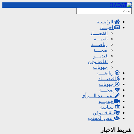
الرئيسية
اخبـــار
اقتصـــاد
تقنيـــة
رياضـــة
صحـــة
فيديـــو
ثقافة وفن
جهويات
رياضـــة
اقتصـــاد
جهويات
صحـــة
أعمـــدة الـــرأي
فيديـــو
سياسة
ثقافة وفن
نبض المجتمع
شريط الاخبار