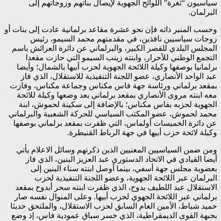
سياسيون “ثغرة” اللوائح الجهوية لإيصال بناتهم وزوجاتهم إلى
البرلمان.
وحسب المنبر ذاته فإن نحو عشرة مقاعد برلمانية عادت إلى بنات أو
زوجات سياسيين نافذين، في مقدمتهم محمد السيمو، رئيس
المجلس البلدي للقصر الكبير، والبرلماني عن دائرة العرائش باسم
التجمع الوطني للأحرار، وابنته زينب السيمو التي حازت مقعدا
برلمانيا بوصفها وكيلة اللائحة الجهوية لحزب أبيها بالشمال؛ وأيضا
عبد الواحد الأنصاري، عضو اللجنة التنفيذية للاستقلال، الذي فاز
بمقعد برلماني ورئاسة جهة فاس مكناس وجماعة مكناس، وفازت
معه ابنته مروى الأنصاري بمقعد برلماني بعد وضعها وكيلة للائحة
الجهوية لحزبه بفاس مكناس؛ بالإضافة إلى سكينة لحموش، ابنة
محمد لحموش، عضو المكتب السياسي للحركة الشعبية والبرلماني
عن دائرة الخميسات أولماس، التي ظفرت بمقعد برلماني بوصفها
وكيلة لائحة حزب أبيها في جهة الرباط القنيطرة.
ومن ضمن السياسيين المعنيين الذين ذكرتهم وسائل الاعلام يأتي
أيضا القيادي في الاتحاد الدستوري عبد العزيز البنين، الذي فاز
بعضوية مجلس جهة أسفي، بينما أوصل ابنته سناء البنين إلى
البرلمان عبر اللائحة الجهوية، وعضو اللجنة التنفيذية لحزب
الاستقلال عبد اللطيف بدوح، الذي ظفرت ابنته سحر أبدوح بمقعد
برلماني عبر اللائحة الجهوي لحزب أبيها. وعلى المنوال نفسه صار
حميد شباط، الأمين العام السابق لحزب الاستقلال، والملتحق حديثا
بجبهة القوى الديمقراطية، الذي خسر سباق عمودية فاس، إذ وضع