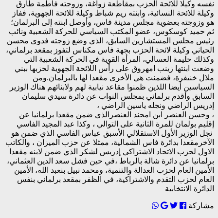
نفسه وكيلا للائحة الحزب بمقاطعة زواغة، وزوجته فاطمة طارق
وكيلة للائحة النسائية، وابنته ريم شباط وكيلة للائحة الجهوية، ففاز
هو وزوجته بعضوية مجلس مدينة فاس، وأوصل ابنته إلى البرلمان؛
ثم حميد كوسكوس، عضو المكتب السياسي للحركة الشعبية ونائب
رئيس مجلس المستشارين السابق، الذي وضع زوجته فدوى محسن
الحياني وكيلة لائحة الحزب بجهة فاس مكناس لتفوز بمقعد برلماني،
وكذلك حليمة العسالي، المرأة القوية في الحركة الشعبية التي
وضعت ابنتها زينب امهروق على رأس اللائحة الجهوية لحزبها ببني
ملال خنيفرة، فضمنت هي الأخرى مقعدا لها بالبرلمان.ومن
السياسين أيضا اللذين ظمنوا مقاعد نيابية لهم ولابنائهم هناك الوزير
السابق وأقدم برلماني بمجلس النواب عن دائرة سيدي سليمان
إدريس الراضي ونجله ياسين الراضي ،
، وحسن العنصر ابن امحند العنصرالذي ضمن مقعدا برلمانيا عن
إقليم بولمان للمرة الثانية على التوالي ، وكذا عبد المجيد الفاسي
نجل الوزير الأول الاستقلالي الأسبق عباس الفاسي الذي ضمن هو
الآخرمقعدا بدائرة فاس الشمالية، ممثلا عن حزب الميزان ، والكاتب
الاول لحزب الاتحاد الاشتراكي إدريس لشكر الذي ضمن لابنه مقعدا
برلمانيا عن دائرة شالة بالرباط ،في حين فشل سعد الدين العثماني،
الأمين العام لحزب العدالة والتنمية، ومحمد نبيل بنعبد الله، الأمين
العام لحزب التقدم والاشتراكية، في الظفر بمقعد برلماني بنفس
الدائرة الانتخابية
مشاركة