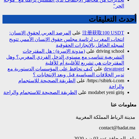
الحر”
أحدث التعليقات
注册获取100 USDT
على
المرصد العربي لحقوق الانسان:
انتخاب المغرب لرئاسة مجلس حقوق الإنسان الأممي تتويج
لسجله الحافل بالإنجازات الحقوقية
driving school
على
(مدونة الإسرة) : هل المقترحات
التشريعية تتناسب مع مستوى الدخل الفردي المغربي؟ وهل
المقترحات هي تشريع للأغلبية أم للأقلية
dewatogel
على
كيف نحافظ على المؤسسات الدستورية مع
تدبير الخلافات السياسية قبل وبعد الإنتخابات ؟
https://sibirk-i.com/
على
الطريقة الصحيحة للاستجمام
والراحة
modabet yeni giriş
على
الطريقة الصحيحة للاستجمام والراحة
معلومات عنا
مدينة الرباط المملكة المغربية
contact@hadat.ma
ملف الصحافة عدد 03 ن د 2020