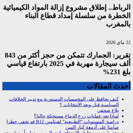
الرباط.. إطلاق مشروع إزالة المواد الكيميائية
الخطرة من سلسلة إمداد قطاع البناء
بالمغرب
22 ماي 2026
تقرير: الجمارك تتمكن من حجز أكثر من 843
ألف سيجارة مهربة في 2025 بارتفاع قياسي
بلغ 231%
أحدث المقالات
كيف نحافظ على المؤسسات الدستورية مع تدبير الخلافات
السياسية قبل وبعد الإنتخابات ؟
بلاغ صحفي
لماذا تعد عمليات زرع الدماغ مستحيلة حاليا؟
دراسة: المستويات “الطبيعية” لفيتامين B12 قد تخفي خطرا
صامتا على أدمغة كبار السن
تحذيرات من مخاطر الاجتفاف لدى المسنين تزامناً مع “موجة