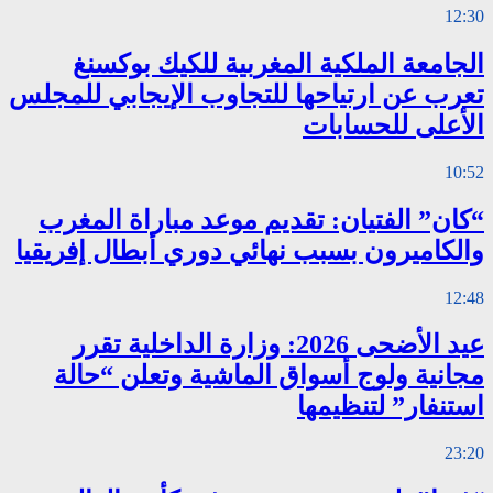
12:30
الجامعة الملكية المغربية للكيك بوكسنغ
تعرب عن ارتياحها للتجاوب الإيجابي للمجلس
الأعلى للحسابات
10:52
“كان” الفتيان: تقديم موعد مباراة المغرب
والكاميرون بسبب نهائي دوري أبطال إفريقيا
12:48
عيد الأضحى 2026: وزارة الداخلية تقرر
مجانية ولوج أسواق الماشية وتعلن “حالة
استنفار” لتنظيمها
23:20