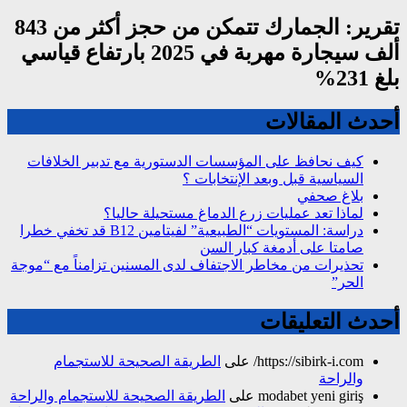
تقرير: الجمارك تتمكن من حجز أكثر من 843
ألف سيجارة مهربة في 2025 بارتفاع قياسي
بلغ 231%
أحدث المقالات
كيف نحافظ على المؤسسات الدستورية مع تدبير الخلافات
السياسية قبل وبعد الإنتخابات ؟
بلاغ صحفي
لماذا تعد عمليات زرع الدماغ مستحيلة حاليا؟
دراسة: المستويات “الطبيعية” لفيتامين B12 قد تخفي خطرا
صامتا على أدمغة كبار السن
تحذيرات من مخاطر الاجتفاف لدى المسنين تزامناً مع “موجة
الحر”
أحدث التعليقات
https://sibirk-i.com/
على
الطريقة الصحيحة للاستجمام
والراحة
modabet yeni giriş
على
الطريقة الصحيحة للاستجمام والراحة