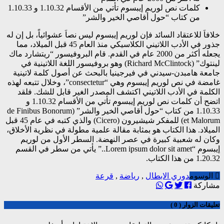
كلمات نص لوريم إيبسوم تأتي من الأقسام 1.10.32 و 1.10.33
من كتاب “حول أقاصي الخير والشر”
خلافاَ للاعتقاد السائد فإن لوريم إيبسوم ليس نصاَ عشوائياً، بل إن له
جذور في الأدب اللاتيني الكلاسيكي منذ العام 45 قبل الميلاد، مما
يجعله أكثر من 2000 عام في القدم. قام البروفيسور “ريتشارد ماك
لينتوك” (Richard McClintock) وهو بروفيسور اللغة اللاتينية في
جامعة هامبدن-سيدني في فيرجينيا بالبحث عن أصول كلمة لاتينية
غامضة في نص لوريم إيبسوم وهي “consectetur”، وخلال تتبعه لهذه
الكلمة في الأدب اللاتيني اكتشف المصدر الغير قابل للشك. فلقد
اتضح أن كلمات نص لوريم إيبسوم تأتي من الأقسام 1.10.32 و
1.10.33 من كتاب “حول أقاصي الخير والشر” (de Finibus Bonorum
et Malorum) للمفكر شيشيرون (Cicero) والذي كتبه في عام 45 قبل
الميلاد. هذا الكتاب هو بمثابة مقالة علمية مطولة في نظرية الأخلاق،
وكان له شعبية كبيرة في عصر النهضة. السطر الأول من لوريم
إيبسوم “Lorem ipsum dolor sit amet..” يأتي من سطر في القسم
1.20.32 من هذا الكتاب.
الوسوم
دوري الابطال
,
رياضة
,
قرعة
مشاركة
تعليقات الزوار ( 0 )