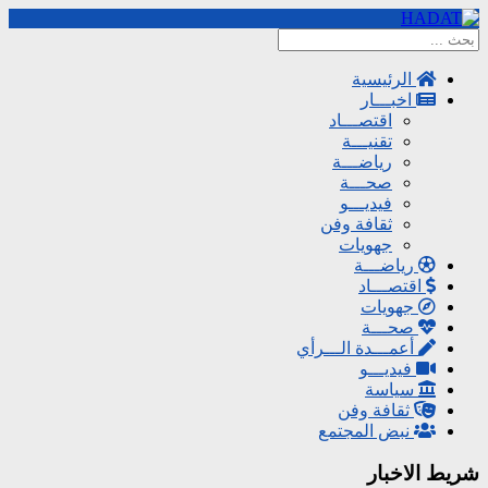
الرئيسية
اخبـــار
اقتصـــاد
تقنيـــة
رياضـــة
صحـــة
فيديـــو
ثقافة وفن
جهويات
رياضـــة
اقتصـــاد
جهويات
صحـــة
أعمـــدة الـــرأي
فيديـــو
سياسة
ثقافة وفن
نبض المجتمع
شريط الاخبار