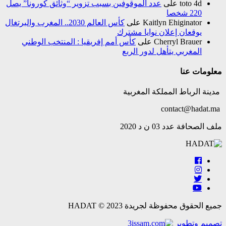
toto 4d
على
عدد الموقوفين بسبب تزوير “وثائق كورونا” يصل
220 شخصا
Kaitlyn Ehiginator
على
كأس العالم 2030.. المغرب والبرتغال
يوقعان إعلان نوايا مشترك
Cherryl Brauer
على
كأس أمم إفريقيا : المنتخب الوطني
المغربي يتأهل لدور الربع
معلومات عنا
مدينة الرباط المملكة المغربية
contact@hadat.ma
ملف الصحافة عدد 03 ن د 2020
جميع الحقوق محفوظة لجريدة HADAT © 2023
تصميم وتطوير