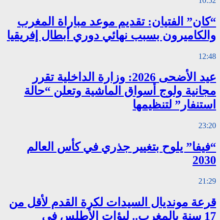
10:52
“كان” الفتيان: تقديم موعد مباراة المغرب
والكاميرون بسبب نهائي دوري أبطال إفريقيا
12:48
عيد الأضحى 2026: وزارة الداخلية تقرر
مجانية ولوج أسواق الماشية وتعلن “حالة
استنفار” لتنظيمها
23:20
“فيفا” يلوح بتغيير جذري في كأس العالم
2030
21:29
قرعة مونديال السيدات لكرة القدم لأقل من
17 سنة بالمغرب.. لبؤات الأطلس في