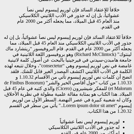
خلافاَ للاعتقاد السائد فإن لوريم إيبسوم ليس نصاَ
عشوائياً، بل إن له جذور في الأدب اللاتيني الكلاسيكي
منذ العام 45 قبل الميلاد، مما يجعله أكثر من 2000 عام
في القدم.
خلافاَ للاعتقاد السائد فإن لوريم إيبسوم ليس نصاَ عشوائياً، بل إن له
جذور في الأدب اللاتيني الكلاسيكي منذ العام 45 قبل الميلاد، مما
يجعله أكثر من 2000 عام في القدم. قام البروفيسور “ريتشارد ماك
لينتوك” (Richard McClintock) وهو بروفيسور اللغة اللاتينية في
جامعة هامبدن-سيدني في فيرجينيا بالبحث عن أصول كلمة لاتينية
غامضة في نص لوريم إيبسوم وهي “consectetur”، وخلال تتبعه لهذه
الكلمة في الأدب اللاتيني اكتشف المصدر الغير قابل للشك. فلقد
اتضح أن كلمات نص لوريم إيبسوم تأتي من الأقسام 1.10.32 و
1.10.33 من كتاب “حول أقاصي الخير والشر” (de Finibus Bonorum
et Malorum) للمفكر شيشيرون (Cicero) والذي كتبه في عام 45 قبل
الميلاد. هذا الكتاب هو بمثابة مقالة علمية مطولة في نظرية الأخلاق،
وكان له شعبية كبيرة في عصر النهضة. السطر الأول من لوريم
إيبسوم “Lorem ipsum dolor sit amet..” يأتي من سطر في القسم
1.20.32 من هذا الكتاب.
لوريم إيبسوم ليس نصاَ عشوائياً
له جذور في الأدب اللاتيني الكلاسيكي
له أكثر من 2000 عام في القدم