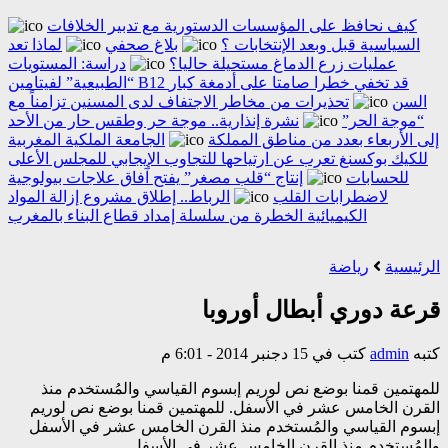
كيف نحافظ على المؤسسات الدستورية مع تدبير الخلافات
السياسية قبل وبعد الإنتخابات ؟
بلاغ صحفي
لماذا تعد
عمليات زرع الدماغ مستحيلة حاليا؟
دراسة: المستويات
“الطبيعية” لفيتامين B12 قد تخفي خطرا صامتا على أدمغة كبار
السن
تحذيرات من مخاطر الاجتفاف لدى المسنين تزامناً مع
“موجة الحر”
نشرة إنذارية.. موجة حر وطقس حار من الأحد
إلى الأربعاء بعدد من مناطق المملكة
الجامعة الملكية المغربية
للكيك بوكسنغ تعرب عن ارتياحها للتجاوب الإيجابي للمجلس الأعلى
للحسابات
إنتاج “قلب مصغر” يفتح آفاق علاجات بيولوجية
لاضطرابات القلب
الرباط.. إطلاق مشروع إزالة المواد
الكيميائية الخطرة من سلسلة إمداد قطاع البناء بالمغرب
الرئيسية
رياضة
قرعة دوري أبطال أوروبا
كتبه
admin
كتب في 15 دجنبر 2014 - 6:01 م
للمهتمين قمنا بوضع نص لوريم إبسوم القياسي والمُستخدم منذ
القرن الخامس عشر في الأسفل. للمهتمين قمنا بوضع نص لوريم
إبسوم القياسي والمُستخدم منذ القرن الخامس عشر في الأسفل
والمُستخدم منذ القرن الخامس عشر في الأسفل.