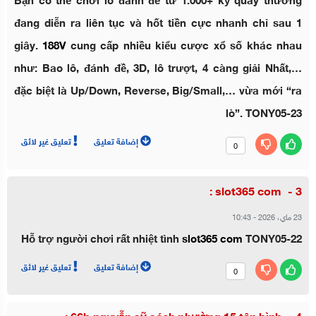
Bạn có thể chơi lô đánh đề từ 1.000+ kỳ quay thưởng
đang diễn ra liên tục và hốt tiền cực nhanh chỉ sau 1
giây.
188V
cung cấp nhiều kiểu cược xổ số khác nhau
như: Bao lô, đánh đề, 3D, lô trượt, 4 càng giải Nhất,…
đặc biệt là Up/Down, Reverse, Big/Small,… vừa mới “ra
lò”. TONY05-23
إضافة تعليق
تعليق غير لائق
0
slot365 com :
23 ماي، 2026
-
10:43
Hỗ trợ người chơi rất nhiệt tình
slot365 com
TONY05-22
إضافة تعليق
تعليق غير لائق
0