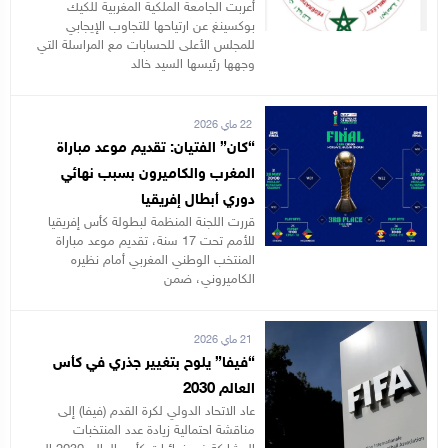
أعربت الجامعة الملكية المغربية للكيك
بوكسينغ عن ارتياحها للتجاوب الإيجابي
للمجلس الأعلى للحسابات مع المراسلة التي
وجهها رئيسها السيد خالد
22 ماي 2026
“كان” الفتيان: تقديم موعد مباراة
المغرب والكاميرون بسبب نهائي
دوري أبطال إفريقيا
قررت اللجنة المنظمة لبطولة كأس إفريقيا
للأمم تحت 17 سنة، تقديم موعد مباراة
المنتخب الوطني المغربي أمام نظيره
الكاميروني، ضمن
21 ماي 2026
“فيفا” يلوح بتغيير جذري في كأس
العالم 2030
عاد الاتحاد الدولي لكرة القدم (فيفا) إلى
مناقشة احتمالية زيادة عدد المنتخبات