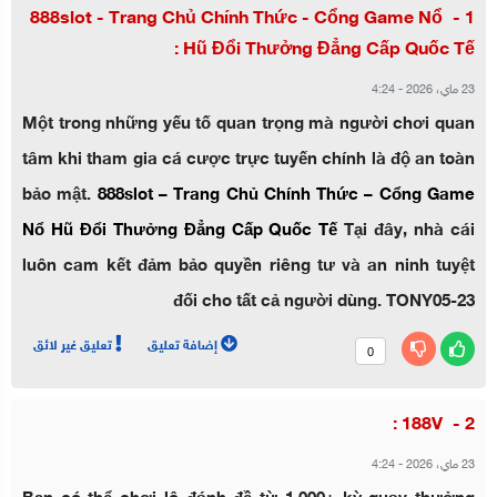
888slot - Trang Chủ Chính Thức - Cổng Game Nổ
Hũ Đổi Thưởng Đẳng Cấp Quốc Tế :
23 ماي، 2026
-
4:24
Một trong những yếu tố quan trọng mà người chơi quan
tâm khi tham gia cá cược trực tuyến chính là độ an toàn
bảo mật.
888slot – Trang Chủ Chính Thức – Cổng Game
Nổ Hũ Đổi Thưởng Đẳng Cấp Quốc Tế
Tại đây, nhà cái
luôn cam kết đảm bảo quyền riêng tư và an ninh tuyệt
đối cho tất cả người dùng. TONY05-23
إضافة تعليق
تعليق غير لائق
0
188V :
23 ماي، 2026
-
4:24