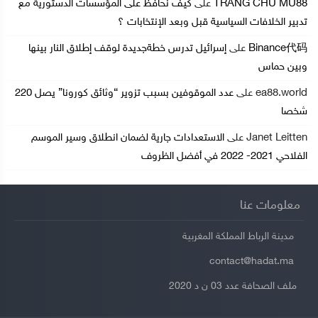
TRANG CHU MU88
على
كيف نحافظ على المؤسسات الدستورية مع
تدبير الخلافات السياسية قبل وبعد الإنتخابات ؟
Binance代码
على
إسرائيل تدرس خطةجديدة لوقف إطلاق النار بينها
وبين حماس
ea88.world
على
عدد الموقوفين بسبب تزوير “وثائق كورونا” يصل 220
شخصا
Janet Leitten
على
الاستعدادات جارية لضمان انطلاق وسير الموسم
الفلاحي 2021- 2022 في أفضل الظروف
معلومات عنا
مدينة الرباط المملكة المغربية
contact@hadat.ma
ملف الصحافة عدد 03 ن د 2020