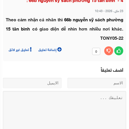
66b nguyễn sỹ sách phường 15 tân bình :
23 ماي، 2026
-
10:43
Theo cảm nhận cá nhân thì
66b nguyễn sỹ sách phường
15 tân bình
có giao diện dễ nhìn hơn nhiều nơi khác.
TONY05-22
إضافة تعليق
تعليق غير لائق
0
أضف تعليقاً