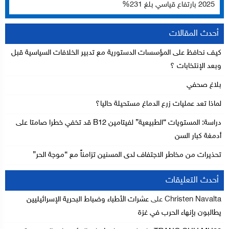
2025 بارتفاع قياسي بلغ 231%
أحدث المقالات
كيف نحافظ على المؤسسات الدستورية مع تدبير الخلافات السياسية قبل
وبعد الإنتخابات ؟
بلاغ صحفي
لماذا تعد عمليات زرع الدماغ مستحيلة حاليا؟
دراسة: المستويات “الطبيعية” لفيتامين B12 قد تخفي خطرا صامتا على
أدمغة كبار السن
تحذيرات من مخاطر الاجتفاف لدى المسنين تزامناً مع “موجة الحر”
أحدث التعليقات
Christen Navalta
على
عشرات الأطباء وضباط البحرية الإسرائيليين
يطالبون بإنهاء الحرب في غزة