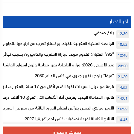
اخر الاخبار
بلاغ صحفي
12:30
الجامعة الملكية المغربية للكيك بوكسنغ تعرب عن ارتياحها للتجاوب 
10:52
الأعلى للحسابات
“كان” الفتيان: تقديم موعد مباراة المغرب والكاميرون بسبب نهائي د
12:48
عيد الأضحى 2026: وزارة الداخلية تقرر مجانية ولوج أسواق الما
23:20
لتنظيمها
“فيفا” يلوح بتغيير جذري في كأس العالم 2030
21:29
قرعة مونديال السيدات لكرة القدم لأقل من 17
14:52
المستوى الأول
قانون المحاماة الجديد يفرض أداء الأتعاب التي تفوق 10 آلاف درهم بالشيك
14:01
الأمير مولاي الحسن يترأس افتتاح الدورة الثالثة من معرض المغرب ل
16:22
الإلكترونية
النتائج الكاملة لقرعة تصفيات كأس أمم أفريقيا 2027
14:45
سلا.. توقيف ثلاثة مروجين وحجز أكثر من 4300 قرص مخدر وكوكايين وإكستازي
14:02
صوت وصورة