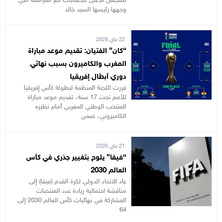
للمجلس الأعلى للحسابات مع المراسلة التي
وجهها رئيسها السيد خالد
22 ماي 2026
“كان” الفتيان: تقديم موعد مباراة
المغرب والكاميرون بسبب نهائي
دوري أبطال إفريقيا
قررت اللجنة المنظمة لبطولة كأس إفريقيا
للأمم تحت 17 سنة، تقديم موعد مباراة
المنتخب الوطني المغربي أمام نظيره
الكاميروني، ضمن
21 ماي 2026
“فيفا” يلوح بتغيير جذري في كأس
العالم 2030
عاد الاتحاد الدولي لكرة القدم (فيفا) إلى
مناقشة احتمالية زيادة عدد المنتخبات
المشاركة في نهائيات كأس العالم 2030 إلى
64