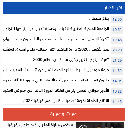
اخر الاخبار
بلاغ صحفي
12:30
الجامعة الملكية المغربية للكيك بوكسنغ تعرب عن ارتياحها للتجاوب 
10:52
الأعلى للحسابات
“كان” الفتيان: تقديم موعد مباراة المغرب والكاميرون بسبب نهائي د
12:48
عيد الأضحى 2026: وزارة الداخلية تقرر مجانية ولوج أسواق الما
23:20
لتنظيمها
“فيفا” يلوح بتغيير جذري في كأس العالم 2030
21:29
قرعة مونديال السيدات لكرة القدم لأقل من 17
14:52
المستوى الأول
قانون المحاماة الجديد يفرض أداء الأتعاب التي تفوق 10 آلاف درهم بالشيك
14:01
الأمير مولاي الحسن يترأس افتتاح الدورة الثالثة من معرض المغرب ل
16:22
الإلكترونية
النتائج الكاملة لقرعة تصفيات كأس أمم أفريقيا 2027
14:45
سلا.. توقيف ثلاثة مروجين وحجز أكثر من 4300 قرص مخدر وكوكايين وإكستازي
14:02
صوت وصورة
أقراص مهلوسة داخل فضاء للشيشة تستنفر شرطة أكادير
12:48
ملخص مباراة المغرب ضد جنوب إفريقيا