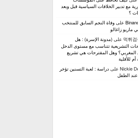
ية مع تدبير الخلافات السياسية قبل وبعد
ات ؟
Bina
على
وفاة النجم السابق للمنتخب
ي ماريو زاغالو
먹튀검
على
(مدونة الإسرة) : هل
حات التشريعية تتناسب مع مستوى الدخل
 المغربي؟ وهل المقترحات هي تشريع
 أم للأقلية
Nickie D
على
دراسة : لعبة التسنين تؤخر
عند الطفل