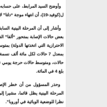
وأوضح السيد المرابط، على حسابه ف
ل(كوفيد-19)، أن انتهاء موجة “دلتا” لا يعني انتهاء الوباء، مشيرا إلى أن “آثارها ستتواصل”.
وأشار إلى أن المرحلة البينية الساب
بعض حالات الإصابة بمتحور “ألفا” ال
بلغ 4 في المائة.
وحذر المسؤول من أن خطر الإصابة
المرحلة البينية يظل قائما، مشيرا 
نظرا للوضعية الوبائية في أوروبا”.