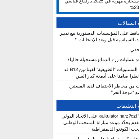
ألف سيجارة مهربة في 2025 بارتفاع قياسي
المقالات
افظ على المؤسسات الدستورية مع تدبير
ت السياسية قبل وبعد الإنتخابات ؟
حفي
عد عمليات زرع الدماغ مستحيلة حاليا؟
دراسة: المستويات “الطبيعية” لفيتامين B12 قد
را صامتا على أدمغة كبار السن
ت من مخاطر الاجتفاف لدى المسنين
مع “موجة الحر”
التعليقات
kalkulator narz?dzi
على
الاتحاد الدولي
قدم يحدّد موعد مباراة المنتخب الوطني
ب الكونغو الديمقراطية
لى
كيف نحافظ على المؤسسات