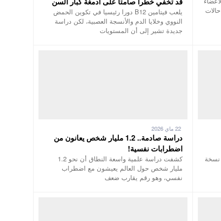
لأعضاء
قد تخفي خطرا صامتا على أدمغة كبار السن
حالات
يلعب فيتامين B12 دورا رئيسيا في تكوين الحمض
النووي وخلايا الدم والأنسجة العصبية، لكن دراسة
جديدة تشير إلى أن المستويات
22 ماي 2026
دراسة صادمة.. 1.2 مليار شخص يعانون من
اضطرابات نفسية!
 نسخة
كشفت دراسة علمية واسعة النطاق أن نحو 1.2
مليار شخص حول العالم يعيشون مع اضطراب
نفسي، وهو رقم يقارب ضعف