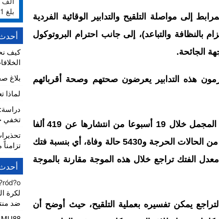
بلغ 231%
ابط إلى مواصلة التلقيح والتدابير الوقائية الفردية
زام بالنظافة والتباعد)، إلى جانب احترام البروتوكول
أحدث 
كيف نح
هة الجائحة.
الخلافا
بلاغ ص
ون هذه التدابير يعرضون صحتهم وصحة أقربائهم
لماذا ت
تخفي خط
وأبرز أن موجة “دلتا” أسفرت في المجمل خلال 19 أسبوعا من انتشارها عن 419 ألفا
تحذيرا
و494 حالة إصابة، منها 4,3 في المائة من الحالات الحرجة و5430 حالة وفاة، أي بنسبة فتك
تزامناً 
ى أن معدل الفتك تراجع خلال هذه الموجة مقارنة بالموجة
أحدث 
 ?ród?o
لكرة ال
ضد منتخ
راجع يمكن تفسيره بعملية التلقيح، حيث أوضح أن
MU88
ع