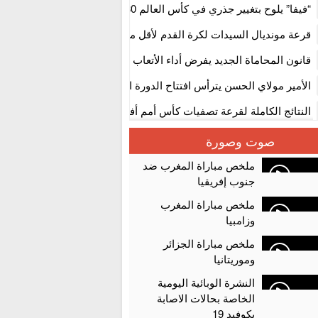
استنفار” لتنظيمها
“فيفا” يلوح بتغيير جذري في كأس العالم 2030
قرعة مونديال السيدات لكرة القدم لأقل من 17 سنة بالمغ
المستوى الأول
قانون المحاماة الجديد يفرض أداء الأتعاب التي تفوق 10 آلاف درهم بالشيك
الأمير مولاي الحسن يترأس افتتاح الدورة الثالثة من معرض المغرب لصنا
الألعاب الإلكترونية
النتائج الكاملة لقرعة تصفيات كأس أمم أفريقيا 2027
سلا.. توقيف ثلاثة مروجين وحجز أكثر من 4300 قرص مخدر وكوكايين وإكستازي
صوت وصورة
أقراص مهلوسة داخل فضاء للشيشة تستنفر شرطة أكادير
ملخص مباراة المغرب ضد
جنوب إفريقيا
ملخص مباراة المغرب
وزامبيا
ملخص مباراة الجزائر
وموريتانيا
النشرة الوبائية اليومية
الخاصة بحالات الاصابة
بكوفيد 19