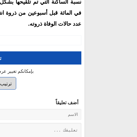
عدد حالات الوفاة ذروته.
ت
بإمكانكم تغيير عر
أضف تعليقاً