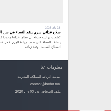
22 ماي 2026
سلاح غذائي سري ينقذ النساء في سن ال
كشفت دراسة حديثة أن نظاما غذائيا محددا قد
يساعد النساء على تجنب زيادة الوزن خلال فتر
انقطاع الطمث. وتعد زيادة
معلومات عنا
مدينة الرباط المملكة المغربية
contact@hadat.ma
ملف الصحافة عدد 03 ن د 2020