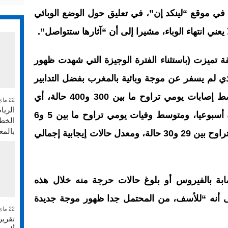
ي موقع “لينكد إن”، في تعليق حول الوضع الوبائي
قة تميزت (باستثناء الفترة الوجيزة التي شهدت ظهور
ذي لم يسفر عن موجة وبائية بالمغرب بفضل التدابير
الاحترازية التي اتخذتها الدولة) بمتوسط إصابات يومي تراوح ما بين 300 و400 حالة، أي
22 ماي 2026
الربا
بمعدل 7 حالات لكل مائة ألف نسمة أسبوعيا، ومتوسط وفيات يومي تراوح ما بين 5 و6
الخطر
بالم
حالات، ومتوسط حالات حرجة يومي تراوح بين 29 و30 حالة، ومعدل حالات إيجابية إجمالي
 بالفيروس أو بلوغ حالات حرجة منه خلال هذه
إلى أنه “للأسف، من المحتمل جدا ظهور موجة جديدة
22 ماي 2026