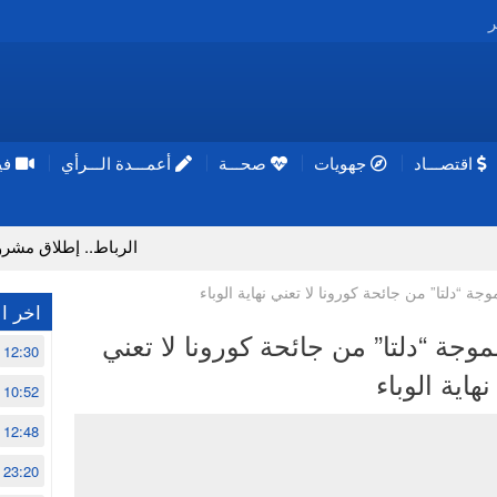
ر
اقتصـــاد
جهويات
صحـــة
أعمـــدة الـــرأي
فيد
الرباط.. إطلاق مشروع إزالة المو
جة “دلتا” من جائحة كورونا لا تعني نهاية الوباء
اخر ال
وجة “دلتا” من جائحة كورونا لا تعني
12:30
نهاية الوباء
10:52
12:48
23:20