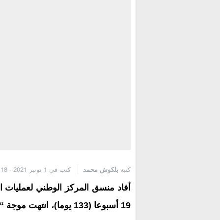
كتبه
بلكوش محمد
كتب في 1 نونبر 2021 - 4:18 م
أفاد منسق المركز الوطني لعمليات ال
19 أسبوعا (133 يوما)، انتهت موجة “دلتا” ودخل المغرب مرحلة بينية (بين موجتين).