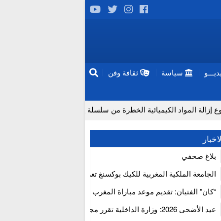
يـــو
سياسة
ثقافة وفن
اد الكيميائية الخطرة من سلسلة إمداد قطاع البناء بالمغرب
إن
اخبار
بلاغ صحفي
الجامعة الملكية المغربية للكيك بوكسنغ تعرب عن ارتياحها للتجاوب الإيجا
للمجلس الأعلى للحسابات
“كان” الفتيان: تقديم موعد مباراة المغرب والكاميرون بسبب نهائي دوري 
إفريقيا
عيد الأضحى 2026: وزارة الداخلية تقرر مجانية ولوج أسواق الماشية وت