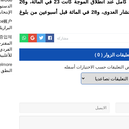
نسبة الساكنة التي تم تلقيحها بشكل كامل عند انطلاق الموجة كانت 23 في المائة، و26
الدستور
الإنتخاب
في المائة قبل أسبوعين من ذروة انتشار العدوى، و28 في المائة قبل أسبوعين من بلوغ
nce账户
البرازيل
증업체
مشاركة
المقتر
الفردي
عليقات الزوار ( 0 )
للأغلبية
elmore
ض التعليقات حسب الاختيارات أسفله
النطق 