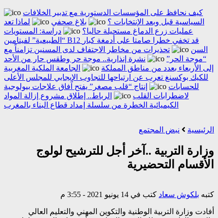
كيف نحافظ على المؤسسات الدستورية مع تدبير الخلافات
السياسية قبل وبعد الإنتخابات ؟
بلاغ صحفي
لماذا تعد
عمليات زرع الدماغ مستحيلة حاليا؟
دراسة: المستويات
“الطبيعية” لفيتامين B12 قد تخفي خطرا صامتا على أدمغة كبار
السن
تحذيرات من مخاطر الاجتفاف لدى المسنين تزامناً مع
“موجة الحر”
نشرة إنذارية.. موجة حر وطقس حار من الأحد
إلى الأربعاء بعدد من مناطق المملكة
الجامعة الملكية المغربية
للكيك بوكسنغ تعرب عن ارتياحها للتجاوب الإيجابي للمجلس الأعلى
للحسابات
إنتاج “قلب مصغر” يفتح آفاق علاجات بيولوجية
لاضطرابات القلب
الرباط.. إطلاق مشروع إزالة المواد
الكيميائية الخطرة من سلسلة إمداد قطاع البناء بالمغرب
الرئيسية
نبض المجتمع
وزارة التربية ..آخر أجل للترشيح لولوج
الأقسام التحضيرية
كتبه
بلكوش سعاد
كتب في 14 يونيو 2021 - 3:55 م
أفادت وزارة التربية الوطنية والتكوين المهني والتعليم العالي