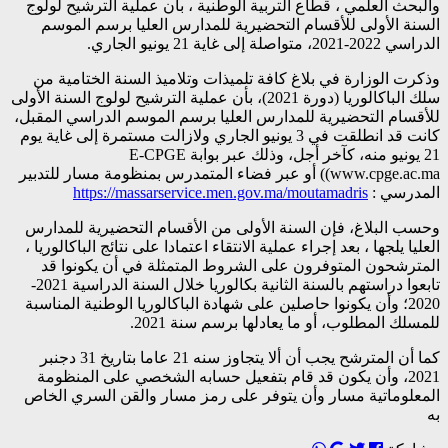
والبحث العلمي ، قطاع التربية الوطنية ، بأن عملية الترشيح لولوج
السنة الأولى للأقسام التحضيرية للمدارس العليا برسم الموسم
الدراسي 2022-2021، متواصلة إلى غاية 21 يونيو الجاري.
وذكرت الوزارة في بلاغ كافة تلميذات وتلاميذ السنة الختامية من
سلك الباكالوريا (دورة 2021)، بأن عملية الترشيح لولوج السنة الأولى
للأقسام التحضيرية للمدارس العليا برسم الموسم الدراسي المقبل،
كانت قد انطلقت في 3 يونيو الجاري ولازالت مستمرة إلى غاية يوم
21 يونيو منه، كآخر أجل، وذلك عبر بوابة E-CPGE
www.cpge.ac.ma)) أو عبر فضاء المتمدرس بمنظومة مسار للتدبير
المدرسي :
https://massarservice.men.gov.ma/moutamadris
وحسب البلاغ، فإن السنة الأولى من الأقسام التحضيرية للمدارس
العليا يلجها ، بعد إجراء عملية الانتقاء اعتمادا على نتائج الباكالوريا ،
المترشحون المتوفرون على الشروط المتمثلة في أن يكونوا قد
تابعوا دراستهم بالسنة الثانية بكالوريا خلال السنة الدراسية 2021-
2020؛ وأن يكونوا حاصلين على شهادة الباكالوريا الوطنية المناسبة
للمسلك المطلوب، أو ما يعادلها برسم سنة 2021.
كما أن المترشح يجب أن ألا يتجاوز سنه 21 عاما بتاريخ 31 دجنبر
2021، وأن يكون قد قام بتفعيل حسابه الشخصي على المنظومة
المعلوماتية مسار وأن يتوفر على رمز مسار والقن السري الخاص
به