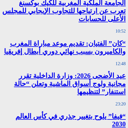
الجامعة الملكية المغربية للكيك بوكسنغ
تعرب عن ارتياحها للتجاوب الإيجابي للمجلس
الأعلى للحسابات
10:52
“كان” الفتيان: تقديم موعد مباراة المغرب
والكاميرون بسبب نهائي دوري أبطال إفريقيا
12:48
عيد الأضحى 2026: وزارة الداخلية تقرر
مجانية ولوج أسواق الماشية وتعلن “حالة
استنفار” لتنظيمها
23:20
“فيفا” يلوح بتغيير جذري في كأس العالم
2030