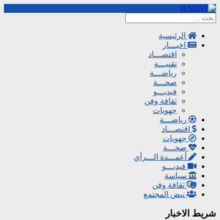
الرئيسية
اخبـــار
اقتصـــاد
تقنيـــة
رياضـــة
صحـــة
فيديـــو
ثقافة وفن
جهويات
رياضـــة
اقتصـــاد
جهويات
صحـــة
أعمـــدة الـــرأي
فيديـــو
سياسة
ثقافة وفن
نبض المجتمع
شريط الاخبار