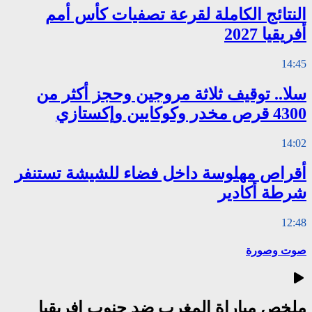
النتائج الكاملة لقرعة تصفيات كأس أمم
أفريقيا 2027
14:45
سلا.. توقيف ثلاثة مروجين وحجز أكثر من
4300 قرص مخدر وكوكايين وإكستازي
14:02
أقراص مهلوسة داخل فضاء للشيشة تستنفر
شرطة أكادير
12:48
صوت وصورة
ملخص مباراة المغرب ضد جنوب إفريقيا