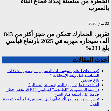
الخطرة من سلسلة إمداد قطاع البناء
بالمغرب
22 ماي 2026
تقرير: الجمارك تتمكن من حجز أكثر من 843
ألف سيجارة مهربة في 2025 بارتفاع قياسي
بلغ 231%
أحدث المقالات
كيف نحافظ على المؤسسات الدستورية مع تدبير الخلافات
السياسية قبل وبعد الإنتخابات ؟
بلاغ صحفي
لماذا تعد عمليات زرع الدماغ مستحيلة حاليا؟
دراسة: المستويات “الطبيعية” لفيتامين B12 قد تخفي خطرا
صامتا على أدمغة كبار السن
تحذيرات من مخاطر الاجتفاف لدى المسنين تزامناً مع “موجة
الحر”