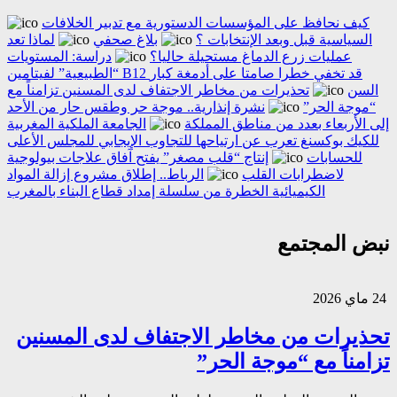
كيف نحافظ على المؤسسات الدستورية مع تدبير الخلافات
السياسية قبل وبعد الإنتخابات ؟
بلاغ صحفي
لماذا تعد
عمليات زرع الدماغ مستحيلة حاليا؟
دراسة: المستويات
“الطبيعية” لفيتامين B12 قد تخفي خطرا صامتا على أدمغة كبار
السن
تحذيرات من مخاطر الاجتفاف لدى المسنين تزامناً مع
“موجة الحر”
نشرة إنذارية.. موجة حر وطقس حار من الأحد
إلى الأربعاء بعدد من مناطق المملكة
الجامعة الملكية المغربية
للكيك بوكسنغ تعرب عن ارتياحها للتجاوب الإيجابي للمجلس الأعلى
للحسابات
إنتاج “قلب مصغر” يفتح آفاق علاجات بيولوجية
لاضطرابات القلب
الرباط.. إطلاق مشروع إزالة المواد
الكيميائية الخطرة من سلسلة إمداد قطاع البناء بالمغرب
نبض المجتمع
24 ماي 2026
تحذيرات من مخاطر الاجتفاف لدى المسنين
تزامناً مع “موجة الحر”