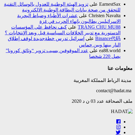
EarnestSax
على
تزويد الهيئة الوطنية للعدول بالوسائل التقنية
للتحقق من صحة بيانات البطاقة الوطنية الالكترونية
Christen Navalta
على
عشرات الأطباء وضباط البحرية
الإسرائيليين يطالبون بإنهاء الحرب في غزة
TRANG CHU MU88
على
كيف نحافظ على المؤسسات
الدستورية مع تدبير الخلافات السياسية قبل وبعد الإنتخابات ؟
Binance代码
على
إسرائيل تدرس خطةجديدة لوقف إطلاق
النار بينها وبين حماس
ea88.world
على
عدد الموقوفين بسبب تزوير “وثائق كورونا”
يصل 220 شخصا
معلومات عنا
مدينة الرباط المملكة المغربية
contact@hadat.ma
ملف الصحافة عدد 03 ن د 2020