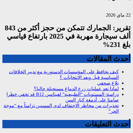
22 ماي 2026
تقرير: الجمارك تتمكن من حجز أكثر من 843
ألف سيجارة مهربة في 2025 بارتفاع قياسي
بلغ 231%
أحدث المقالات
كيف نحافظ على المؤسسات الدستورية مع تدبير الخلافات
السياسية قبل وبعد الإنتخابات ؟
بلاغ صحفي
لماذا تعد عمليات زرع الدماغ مستحيلة حاليا؟
دراسة: المستويات “الطبيعية” لفيتامين B12 قد تخفي خطرا
صامتا على أدمغة كبار السن
تحذيرات من مخاطر الاجتفاف لدى المسنين تزامناً مع “موجة
الحر”
أحدث التعليقات