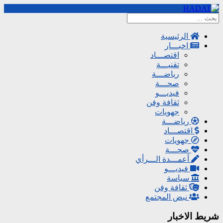
الرئيسية
اخبـــار
اقتصـــاد
تقنيـــة
رياضـــة
صحـــة
فيديـــو
ثقافة وفن
جهويات
رياضـــة
اقتصـــاد
جهويات
صحـــة
أعمـــدة الـــرأي
فيديـــو
سياسة
ثقافة وفن
نبض المجتمع
شريط الاخبار