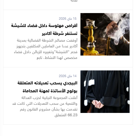
ثلاثة
15 ماي 2026
أقراص مهلوسة داخل فضاء للشيشة
تستنفر شرطة أكادير
أوقفت مصالح الشرطة القضائية بمدينة
أكادير عددا من العاملين المكلفين بتجهيز
فحم “الشيشة”وتغييره للزبائن داخل فضاء
مخصص لهذا النشاط، تابع
14 ماي 2026
البيجدي يسحب تعديلاته المتعلقة
بولوج الأساتذة لمهنة المحاماة
أعلنت المجموعة النيابية لحزب العدالة
والتنمية عن سحب التعديلات التي كانت قد
تقدمت بها بشأن مشروع القانون رقم
66.23 المتعلق