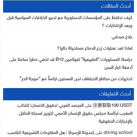
أحدث المقالات
كيف نحافظ على المؤسسات الدستورية مع تدبير الخلافات السياسية قبل
وبعد الإنتخابات ؟
بلاغ صحفي
لماذا تعد عمليات زرع الدماغ مستحيلة حاليا؟
دراسة: المستويات “الطبيعية” لفيتامين B12 قد تخفي خطرا صامتا على
أدمغة كبار السن
تحذيرات من مخاطر الاجتفاف لدى المسنين تزامناً مع “موجة الحر”
أحدث التعليقات
注册获取100 USDT
على
المرصد العربي لحقوق الانسان: انتخاب
المغرب لرئاسة مجلس حقوق الإنسان الأممي تتويج لسجله الحافل
بالإنجازات الحقوقية
driving school
على
(مدونة الإسرة) : هل المقترحات التشريعية تتناسب