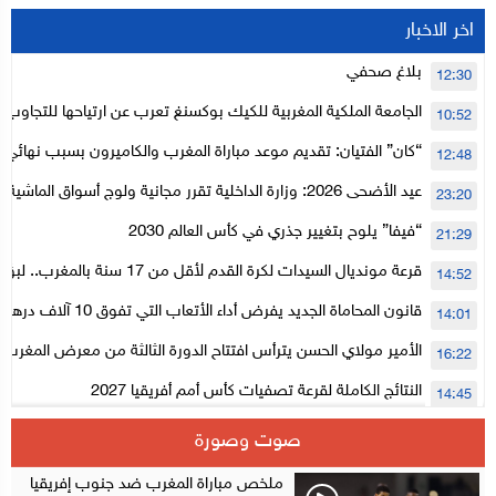
اخر الاخبار
بلاغ صحفي
12:30
الجامعة الملكية المغربية للكيك بوكسنغ تعرب عن ارتياحها للتجاوب 
10:52
الأعلى للحسابات
“كان” الفتيان: تقديم موعد مباراة المغرب والكاميرون بسبب نهائي د
12:48
عيد الأضحى 2026: وزارة الداخلية تقرر مجانية ولوج أسواق الما
23:20
لتنظيمها
“فيفا” يلوح بتغيير جذري في كأس العالم 2030
21:29
قرعة مونديال السيدات لكرة القدم لأقل من 17
14:52
المستوى الأول
قانون المحاماة الجديد يفرض أداء الأتعاب التي تفوق 10 آلاف درهم بالشيك
14:01
الأمير مولاي الحسن يترأس افتتاح الدورة الثالثة من معرض المغرب ل
16:22
الإلكترونية
النتائج الكاملة لقرعة تصفيات كأس أمم أفريقيا 2027
14:45
سلا.. توقيف ثلاثة مروجين وحجز أكثر من 4300 قرص مخدر وكوكايين وإكستازي
14:02
صوت وصورة
أقراص مهلوسة داخل فضاء للشيشة تستنفر شرطة أكادير
12:48
ملخص مباراة المغرب ضد جنوب إفريقيا