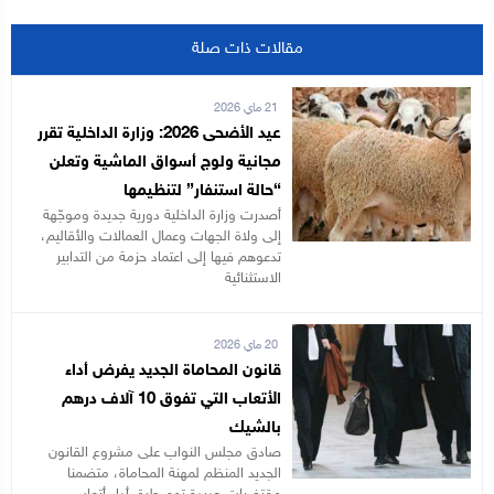
مقالات ذات صلة
21 ماي 2026
عيد الأضحى 2026: وزارة الداخلية تقرر
مجانية ولوج أسواق الماشية وتعلن
“حالة استنفار” لتنظيمها
أصدرت وزارة الداخلية دورية جديدة وموجّهة
إلى ولاة الجهات وعمال العمالات والأقاليم،
تدعوهم فيها إلى اعتماد حزمة من التدابير
الاستثنائية
20 ماي 2026
قانون المحاماة الجديد يفرض أداء
الأتعاب التي تفوق 10 آلاف درهم
بالشيك
صادق مجلس النواب على مشروع القانون
الجديد المنظم لمهنة المحاماة، متضمنا