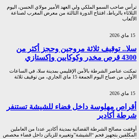
ترأس صاحب السمو الملكي ولي العهد الأمير مولاي الحسن، اليوم
الثلاثاء بالرباط، افتتاح الدورة الثالثة من معرض المغرب لصناعة
الألعاب
15 ماي 2026
سلا.. توقيف ثلاثة مروجين وحجز أكثر من
4300 قرص مخدر وكوكايين وإكستازي
تمكنت عناصر الشرطة بالأمن الإقليمي بمدينة سلا، في الساعات
الأولى من صباح اليوم الجمعة 15 ماي الجاري، من توقيف ثلاثة
15 ماي 2026
أقراص مهلوسة داخل فضاء للشيشة تستنفر
شرطة أكادير
أوقفت مصالح الشرطة القضائية بمدينة أكادير عددا من العاملين
المكلفين بتجهيز فحم “الشيشة”وتغييره للزبائن داخل فضاء مخصص