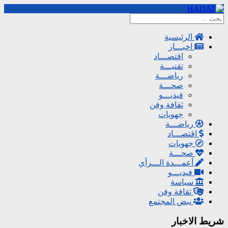
الرئيسية
اخبـــار
اقتصـــاد
تقنيـــة
رياضـــة
صحـــة
فيديـــو
ثقافة وفن
جهويات
رياضـــة
اقتصـــاد
جهويات
صحـــة
أعمـــدة الـــرأي
فيديـــو
سياسة
ثقافة وفن
نبض المجتمع
شريط الاخبار