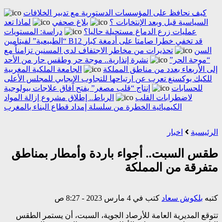
كيف نحافظ على المؤسسات الدستورية مع تدبير الخلافات
السياسية قبل وبعد الإنتخابات ؟
بلاغ صحفي
لماذا تعد
عمليات زرع الدماغ مستحيلة حاليا؟
دراسة: المستويات
“الطبيعية” لفيتامين B12 قد تخفي خطرا صامتا على أدمغة كبار
السن
تحذيرات من مخاطر الاجتفاف لدى المسنين تزامناً مع
“موجة الحر”
نشرة إنذارية.. موجة حر وطقس حار من الأحد
إلى الأربعاء بعدد من مناطق المملكة
الجامعة الملكية المغربية
للكيك بوكسنغ تعرب عن ارتياحها للتجاوب الإيجابي للمجلس الأعلى
للحسابات
إنتاج “قلب مصغر” يفتح آفاق علاجات بيولوجية
لاضطرابات القلب
الرباط.. إطلاق مشروع إزالة المواد
الكيميائية الخطرة من سلسلة إمداد قطاع البناء بالمغرب
الرئيسية
اخبار
طقس السبت.. أجواء باردة وأمطار بمناطق
متفرقة من المملكة
كتبه
بلكوش سعاد
كتب في 4 مارس 2023 - 8:27 ص
تتوقع المديرية العامة للأرصاد الجوية، السبت، أن يستمر الطقس