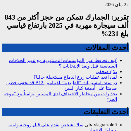
22 ماي 2026
تقرير: الجمارك تتمكن من حجز أكثر من 843
ألف سيجارة مهربة في 2025 بارتفاع قياسي
بلغ 231%
أحدث المقالات
كيف نحافظ على المؤسسات الدستورية مع تدبير الخلافات
السياسية قبل وبعد الإنتخابات ؟
بلاغ صحفي
لماذا تعد عمليات زرع الدماغ مستحيلة حاليا؟
دراسة: المستويات “الطبيعية” لفيتامين B12 قد تخفي خطرا
صامتا على أدمغة كبار السن
تحذيرات من مخاطر الاجتفاف لدى المسنين تزامناً مع “موجة
الحر”
أحدث التعليقات
viagra zoloft
على
سلا : شخص يقدم على قتل زوجته وابنته
ويحاول الانتحار