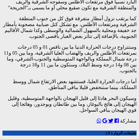
البارد نسبيا فوق مرتفعات الأطلس وسفوحه الشرقية والريف
والمنطقة الشرقية مع تكون صقيع محلي أو ما يسمى بـ”الجريحة”
كما يرتقب نزول أمطار متفرقة فوق كل من جنوب المنطقة
الشرقية ومرتفعات الأطلس، مع تشكل كتل ضبابية مصحوبة بأمطار
جد خفيفة ومحلية بالسهول الشمالية والوسطى وكذا شمال الأقاليم
الجنوبية، بالإضافة إلى تناثر بعض الغبار بأقصى الجنوب.
وستتراوح درجات الحرارة الدنيا ما بين ناقص 01 و 05 درجات
بمرتفعات الأطلس والريف والهضاب العليا الشرقية، وما بين 05 و11
درجة شمال المملكة وبالواجهة المتوسطية والجنوب-الشرقي، وما
بين 08 و14 درجة وسط البلاد، وستكون ما بين 11 و18 درجة
بالجنوب.
أما درجات الحرارة العليا، فستشهد بعض الارتفاع شمال ووسط
المملكة، بينما ستنخفض قليلا بباقي المناطق.
وسيكون البحر هادئا إلى قليل الهيجان بالواجهة المتوسطية، وقليل
الهيجان إلى هائج بالبوغاز، وما بين طانطان وبوجدور، وهائجا إلى
قوي الهيجان بباقي السواحل.
مشاركة
تعليقات الزوار ( 0 )