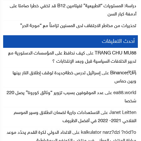
دراسة: المستويات “الطبيعية” لفيتامين B12 قد تخفي خطرا صامتا على
أدمغة كبار السن
تحذيرات من مخاطر الاجتفاف لدى المسنين تزامناً مع “موجة الحر”
أحدث التعليقات
TRANG CHU MU88
على
كيف نحافظ على المؤسسات الدستورية مع
تدبير الخلافات السياسية قبل وبعد الإنتخابات ؟
Binance代码
على
إسرائيل تدرس خطةجديدة لوقف إطلاق النار بينها
وبين حماس
ea88.world
على
عدد الموقوفين بسبب تزوير “وثائق كورونا” يصل 220
شخصا
Janet Leitten
على
الاستعدادات جارية لضمان انطلاق وسير الموسم
الفلاحي 2021- 2022 في أفضل الظروف
kalkulator narz?dzi ?ród?o
على
الاتحاد الدولي لكرة القدم يحدّد موعد
مباراة المنتخب الوطني ضد منتخب الكونغو الديمقراطية