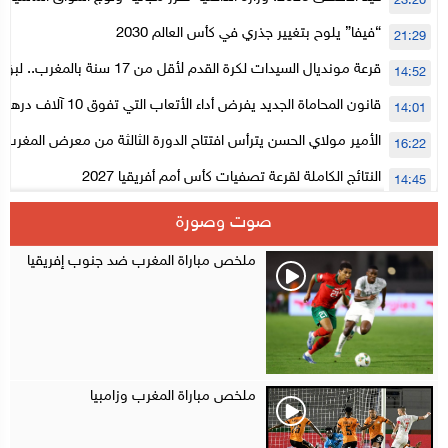
23:20
لتنظيمها
“فيفا” يلوح بتغيير جذري في كأس العالم 2030
21:29
قرعة مونديال السيدات لكرة القدم لأقل من 17
14:52
المستوى الأول
قانون المحاماة الجديد يفرض أداء الأتعاب التي تفوق 10 آلاف درهم بالشيك
14:01
الأمير مولاي الحسن يترأس افتتاح الدورة الثالثة من معرض المغرب ل
16:22
الإلكترونية
النتائج الكاملة لقرعة تصفيات كأس أمم أفريقيا 2027
14:45
سلا.. توقيف ثلاثة مروجين وحجز أكثر من 4300 قرص مخدر وكوكايين وإكستازي
14:02
صوت وصورة
أقراص مهلوسة داخل فضاء للشيشة تستنفر شرطة أكادير
12:48
ملخص مباراة المغرب ضد جنوب إفريقيا
ملخص مباراة المغرب وزامبيا