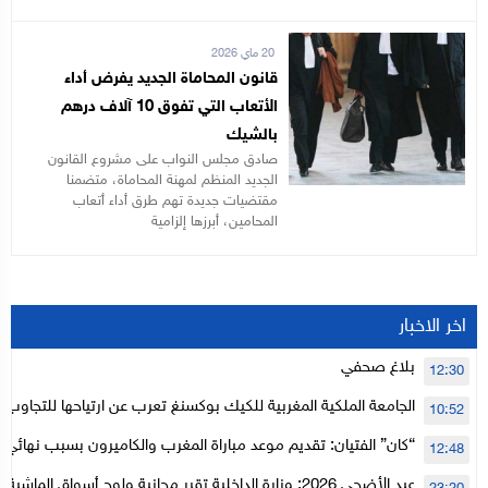
20 ماي 2026
قانون المحاماة الجديد يفرض أداء
الأتعاب التي تفوق 10 آلاف درهم
بالشيك
صادق مجلس النواب على مشروع القانون
الجديد المنظم لمهنة المحاماة، متضمنا
مقتضيات جديدة تهم طرق أداء أتعاب
المحامين، أبرزها إلزامية
اخر الاخبار
بلاغ صحفي
12:30
الجامعة الملكية المغربية للكيك بوكسنغ تعرب عن ارتياحها للتجاوب 
10:52
الأعلى للحسابات
“كان” الفتيان: تقديم موعد مباراة المغرب والكاميرون بسبب نهائي د
12:48
عيد الأضحى 2026: وزارة الداخلية تقرر مجانية ولوج أسواق الما