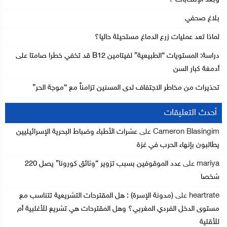
بلاغ صحفي
لماذا تعد عمليات زرع الدماغ مستحيلة حاليا؟
دراسة: المستويات “الطبيعية” لفيتامين B12 قد تخفي خطرا صامتا على
أدمغة كبار السن
تحذيرات من مخاطر الاجتفاف لدى المسنين تزامناً مع “موجة الحر”
أحدث التعليقات
Cameron Blasingim
على
عشرات الأطباء وضباط البحرية الإسرائيليين
يطالبون بإنهاء الحرب في غزة
mariya
على
عدد الموقوفين بسبب تزوير “وثائق كورونا” يصل 220
شخصا
heartrate
على
(مدونة الإسرة) : هل المقترحات التشريعية تتناسب مع
مستوى الدخل الفردي المغربي؟ وهل المقترحات هي تشريع للأغلبية أم
للأقلية