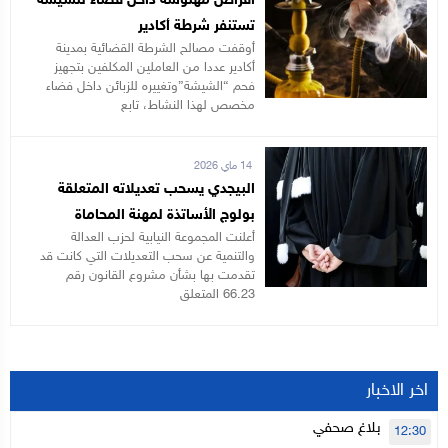
أقراص مهلوسة داخل فضاء للشيشة
تستنفر شرطة أكادير
أوقفت مصالح الشرطة القضائية بمدينة
أكادير عددا من العاملين المكلفين بتجهيز
فحم “الشيشة”وتغييره للزبائن داخل فضاء
مخصص لهذا النشاط، تابع
14 ماي 2026
البيجدي يسحب تعديلاته المتعلقة
بولوج الأساتذة لمهنة المحاماة
أعلنت المجموعة النيابية لحزب العدالة
والتنمية عن سحب التعديلات التي كانت قد
تقدمت بها بشأن مشروع القانون رقم
66.23 المتعلق
اخر الاخبار
بلاغ صحفي
12:30