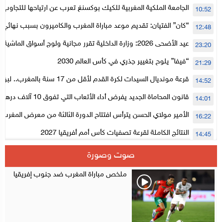
الجامعة الملكية المغربية للكيك بوكسنغ تعرب عن ارتياحها للتجاوب 
10:52
الأعلى للحسابات
“كان” الفتيان: تقديم موعد مباراة المغرب والكاميرون بسبب نهائي د
12:48
عيد الأضحى 2026: وزارة الداخلية تقرر مجانية ولوج أسواق الما
23:20
لتنظيمها
“فيفا” يلوح بتغيير جذري في كأس العالم 2030
21:29
قرعة مونديال السيدات لكرة القدم لأقل من 17
14:52
المستوى الأول
قانون المحاماة الجديد يفرض أداء الأتعاب التي تفوق 10 آلاف درهم بالشيك
14:01
الأمير مولاي الحسن يترأس افتتاح الدورة الثالثة من معرض المغرب ل
16:22
الإلكترونية
النتائج الكاملة لقرعة تصفيات كأس أمم أفريقيا 2027
14:45
سلا.. توقيف ثلاثة مروجين وحجز أكثر من 4300 قرص مخدر وكوكايين وإكستازي
14:02
صوت وصورة
أقراص مهلوسة داخل فضاء للشيشة تستنفر شرطة أكادير
12:48
ملخص مباراة المغرب ضد جنوب إفريقيا