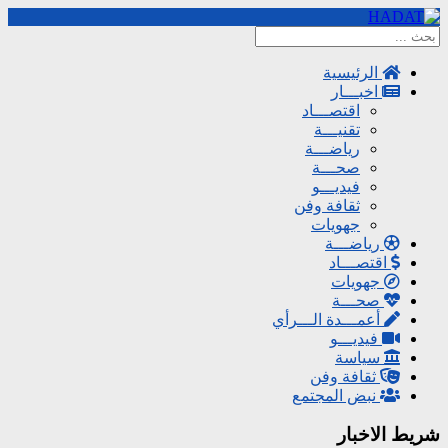
الرئيسية
اخبـــار
اقتصـــاد
تقنيـــة
رياضـــة
صحـــة
فيديـــو
ثقافة وفن
جهويات
رياضـــة
اقتصـــاد
جهويات
صحـــة
أعمـــدة الـــرأي
فيديـــو
سياسة
ثقافة وفن
نبض المجتمع
شريط الاخبار