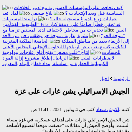
كيف نحافظ على المؤسسات الدستورية مع تدبير الخلافات
السياسية قبل وبعد الإنتخابات ؟
بلاغ صحفي
لماذا تعد
عمليات زرع الدماغ مستحيلة حاليا؟
دراسة: المستويات
“الطبيعية” لفيتامين B12 قد تخفي خطرا صامتا على أدمغة كبار
السن
تحذيرات من مخاطر الاجتفاف لدى المسنين تزامناً مع
“موجة الحر”
نشرة إنذارية.. موجة حر وطقس حار من الأحد
إلى الأربعاء بعدد من مناطق المملكة
الجامعة الملكية المغربية
للكيك بوكسنغ تعرب عن ارتياحها للتجاوب الإيجابي للمجلس الأعلى
للحسابات
إنتاج “قلب مصغر” يفتح آفاق علاجات بيولوجية
لاضطرابات القلب
الرباط.. إطلاق مشروع إزالة المواد
الكيميائية الخطرة من سلسلة إمداد قطاع البناء بالمغرب
الرئيسية
اخبار
الجيش الإسرائيلي يشن غارات على غزة
كتبه
بلكوش سعاد
كتب في 4 يوليوز 2021 - 11:41 ص
شن الجيش الإسرائيلي غارات على أهداف عسكرية في غزة مساء
السبت. وأوضح الجيش أن مقاتلات “قصفت موقعا لتصنيع الأسلحة
وقاذفة صواريخ تابعة لمنظمة حماس الإرهابية”.