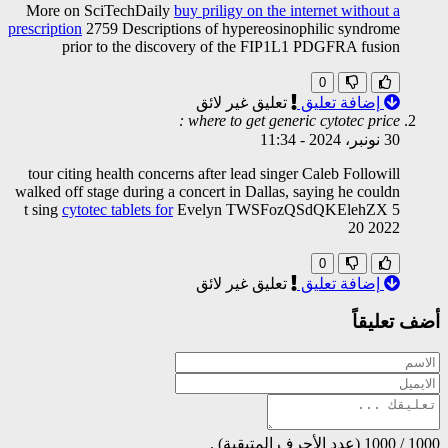
More on SciTechDaily
buy priligy on the internet without a
prescription
2759 Descriptions of hypereosinophilic syndrome
prior to the discovery of the FIP1L1 PDGFRA fusion
0
إضافة تعليق
تعليق غير لائق
where to get generic cytotec price :
30 نونبر، 2024
-
11:34
tour citing health concerns after lead singer Caleb Followill
walked off stage during a concert in Dallas, saying he couldn
t sing
cytotec tablets for
Evelyn TWSFozQSdQKElehZX 5
20 2022
0
إضافة تعليق
تعليق غير لائق
أضف تعليقاً
1000
/
1000
(عدد الأحرف المتبقية) .