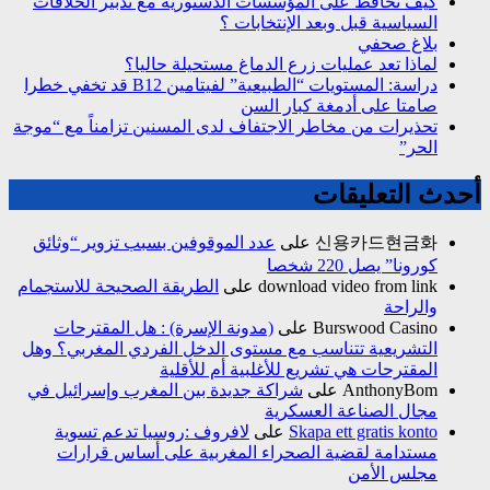
كيف نحافظ على المؤسسات الدستورية مع تدبير الخلافات
السياسية قبل وبعد الإنتخابات ؟
بلاغ صحفي
لماذا تعد عمليات زرع الدماغ مستحيلة حاليا؟
دراسة: المستويات “الطبيعية” لفيتامين B12 قد تخفي خطرا
صامتا على أدمغة كبار السن
تحذيرات من مخاطر الاجتفاف لدى المسنين تزامناً مع “موجة
الحر”
أحدث التعليقات
신용카드현금화
على
عدد الموقوفين بسبب تزوير “وثائق
كورونا” يصل 220 شخصا
download video from link
على
الطريقة الصحيحة للاستجمام
والراحة
Burswood Casino
على
(مدونة الإسرة) : هل المقترحات
التشريعية تتناسب مع مستوى الدخل الفردي المغربي؟ وهل
المقترحات هي تشريع للأغلبية أم للأقلية
AnthonyBom
على
شراكة جديدة بين المغرب وإسرائيل في
مجال الصناعة العسكرية
Skapa ett gratis konto
على
لافروف :روسيا تدعم تسوية
مستدامة لقضية الصحراء المغربية على أساس قرارات
مجلس الأمن