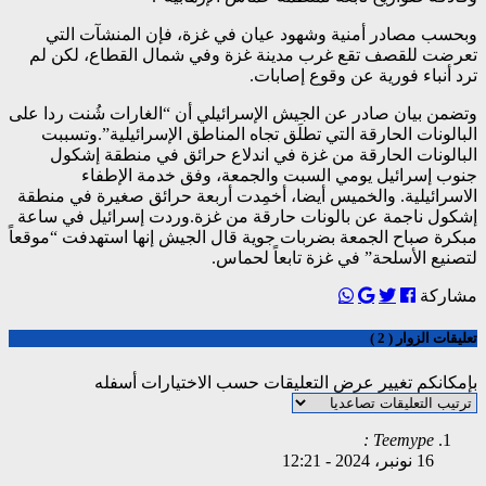
وبحسب مصادر أمنية وشهود عيان في غزة، فإن المنشآت التي
تعرضت للقصف تقع غرب مدينة غزة وفي شمال القطاع، لكن لم
ترد أنباء فورية عن وقوع إصابات.
وتضمن بيان صادر عن الجيش الإسرائيلي أن “الغارات شُنت ردا على
البالونات الحارقة التي تطلَق تجاه المناطق الإسرائيلية”.وتسببت
البالونات الحارقة من غزة في اندلاع حرائق في منطقة إشكول
جنوب إسرائيل يومي السبت والجمعة، وفق خدمة الإطفاء
الاسرائيلية. والخميس أيضا، أخمِدت أربعة حرائق صغيرة في منطقة
إشكول ناجمة عن بالونات حارقة من غزة.وردت إسرائيل في ساعة
مبكرة صباح الجمعة بضربات جوية قال الجيش إنها استهدفت “موقعاً
لتصنيع الأسلحة” في غزة تابعاً لحماس.
مشاركة
تعليقات الزوار ( 2 )
بإمكانكم تغيير عرض التعليقات حسب الاختيارات أسفله
Teemype :
16 نونبر، 2024
-
12:21