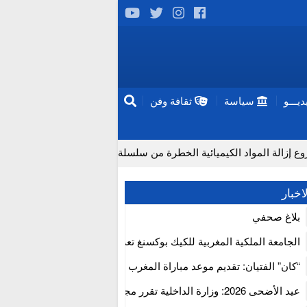
يـــو
سياسة
ثقافة وفن
مواد الكيميائية الخطرة من سلسلة إمداد قطاع البناء بالمغرب
إ
اخبار
بلاغ صحفي
الجامعة الملكية المغربية للكيك بوكسنغ تعرب عن ارتياحها للتجاوب الإيجا
للمجلس الأعلى للحسابات
“كان” الفتيان: تقديم موعد مباراة المغرب والكاميرون بسبب نهائي دوري 
إفريقيا
عيد الأضحى 2026: وزارة الداخلية تقرر مجانية ولوج أسواق الماشية وت