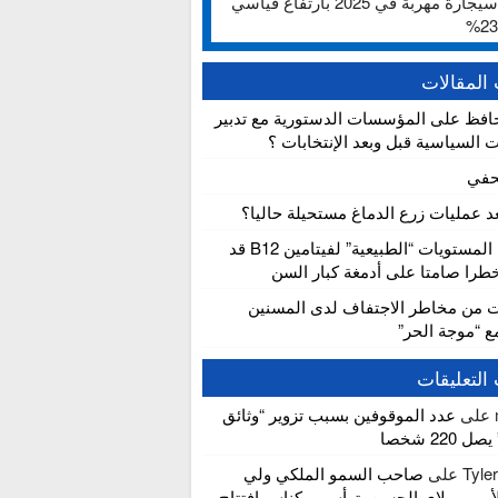
ألف سيجارة مهربة في 2025 بارتفاع قياسي
المقالات
افظ على المؤسسات الدستورية مع تدبير
ت السياسية قبل وبعد الإنتخابات ؟
حفي
عد عمليات زرع الدماغ مستحيلة حاليا؟
دراسة: المستويات “الطبيعية” لفيتامين B12 قد
را صامتا على أدمغة كبار السن
ت من مخاطر الاجتفاف لدى المسنين
مع “موجة الحر”
التعليقات
على
عدد الموقوفين بسبب تزوير “وثائق
 220 شخصا
Tyle
على
صاحب السمو الملكي ولي
لأمير مولاي الحسن يترأس بمكناس افتتاح