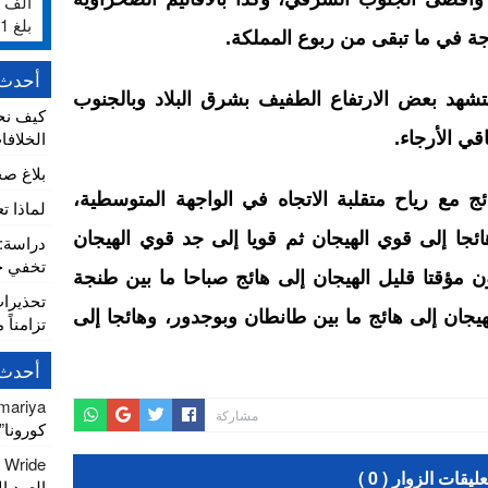
بلغ 231%
أحدث 
تشهد بعض الارتفاع الطفيف بشرق البلاد وبالجنوب
كيف نح
الخلافا
ي الأرجاء.
بلاغ ص
ج مع رياح متقلبة الاتجاه في الواجهة المتوسطية،
لماذا ت
هائجا إلى قوي الهيجان ثم قويا إلى جد قوي الهيجان
تخفي خط
 مؤقتا قليل الهيجان إلى هائج صباحا ما بين طنجة
تحذيرا
يجان إلى هائج ما بين طانطان وبوجدور، وهائجا إلى
تزامناً 
أحدث 
mariya
مشاركة
كورونا” يصل
r Wride
عليقات الزوار ( 0 )
العهد ا