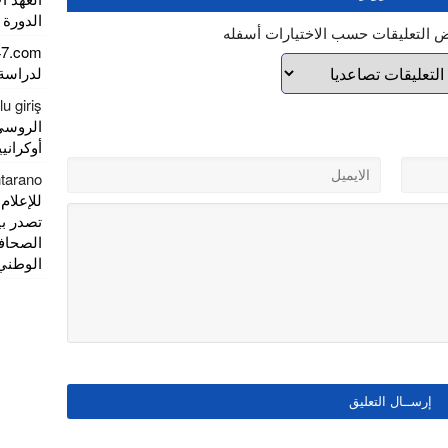
الدورة الـ 16 للمعرض الدولي للف
ض التعليقات حسب الاختيارات أسفله
47.com
لدراسة
u giriş
الروسي
أوكراني
ntarano
تصدر بي
الصحاف
الوطني