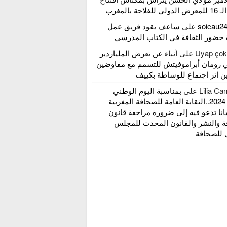
لاحة بالمغرب
soicau2
على
ساعف يقود فريق عمل
 حضور الثقافة في الكتاب المدرسي
Uyap çokl
على
أنباء عن تعرض الملياردير
 رومان أبراموفيتش للتسمم مع مفاوضين
ين اثر اجتماع للوساطة بكييف
Lilia Ca
على
بمناسبة اليوم الوطني
للإعلام 2024..النقابة العامة للصحافة المغربية
انا تدعو فيه إلى ضرورة مراجعة قانون
ة والنشر والقانون المحدث للمجلس
 للصحافة