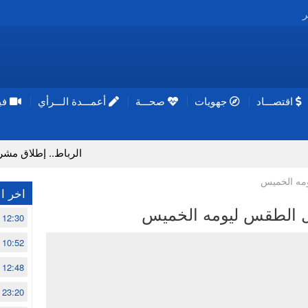
ر
اقتصـــاد
جهويات
صحـــة
أعمـــدة الـــرأي
فيد
الرباط.. إطلاق مشروع إزالة ال
مه الخميس
اخر ال
ل الطقس ليومه الخميس
12:30
10:52
12:48
23:20