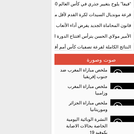
استنفار” لتنظيمها
“فيفا” يلوح بتغيير جذري في كأس العالم 2030
قرعة مونديال السيدات لكرة القدم لأقل من 17 سنة بالمغ
المستوى الأول
قانون المحاماة الجديد يفرض أداء الأتعاب التي تفوق 10 آلاف درهم بالشيك
الأمير مولاي الحسن يترأس افتتاح الدورة الثالثة من معرض المغرب لصنا
الألعاب الإلكترونية
النتائج الكاملة لقرعة تصفيات كأس أمم أفريقيا 2027
سلا.. توقيف ثلاثة مروجين وحجز أكثر من 4300 قرص مخدر وكوكايين وإكستازي
صوت وصورة
أقراص مهلوسة داخل فضاء للشيشة تستنفر شرطة أكادير
ملخص مباراة المغرب ضد
جنوب إفريقيا
ملخص مباراة المغرب
وزامبيا
ملخص مباراة الجزائر
وموريتانيا
النشرة الوبائية اليومية
الخاصة بحالات الاصابة
بكوفيد 19