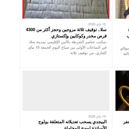
15 ماي 2026
سلا.. توقيف ثلاثة مروجين وحجز أكثر من 4300
ب
قرص مخدر وكوكايين وإكستازي
تمكنت عناصر الشرطة بالأمن الإقليمي بمدينة سلا،
في الساعات الأولى من صباح اليوم الجمعة 15 ماي
مولاي
الجاري، من توقيف ثلاثة
لثة
14 ماي 2026
فر
البيجدي يسحب تعديلاته المتعلقة بولوج
الأساتذة لمهنة المحاماة