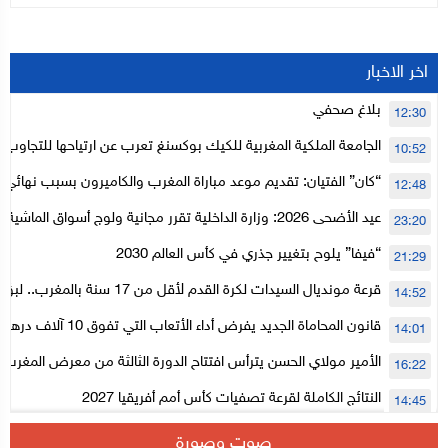
اخر الاخبار
بلاغ صحفي
12:30
الجامعة الملكية المغربية للكيك بوكسنغ تعرب عن ارتياحها للتجاوب 
10:52
الأعلى للحسابات
“كان” الفتيان: تقديم موعد مباراة المغرب والكاميرون بسبب نهائي د
12:48
عيد الأضحى 2026: وزارة الداخلية تقرر مجانية ولوج أسواق الما
23:20
لتنظيمها
“فيفا” يلوح بتغيير جذري في كأس العالم 2030
21:29
قرعة مونديال السيدات لكرة القدم لأقل من 17
14:52
المستوى الأول
قانون المحاماة الجديد يفرض أداء الأتعاب التي تفوق 10 آلاف درهم بالشيك
14:01
الأمير مولاي الحسن يترأس افتتاح الدورة الثالثة من معرض المغرب ل
16:22
الإلكترونية
النتائج الكاملة لقرعة تصفيات كأس أمم أفريقيا 2027
14:45
سلا.. توقيف ثلاثة مروجين وحجز أكثر من 4300 قرص مخدر وكوكايين وإكستازي
14:02
صوت وصورة