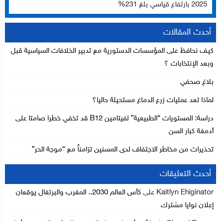
2025 بارتفاع قياسي بلغ 231%
أحدث المقالات
كيف نحافظ على المؤسسات الدستورية مع تدبير الخلافات السياسية قبل
وبعد الإنتخابات ؟
بلاغ صحفي
لماذا تعد عمليات زرع الدماغ مستحيلة حاليا؟
دراسة: المستويات “الطبيعية” لفيتامين B12 قد تخفي خطرا صامتا على
أدمغة كبار السن
تحذيرات من مخاطر الاجتفاف لدى المسنين تزامناً مع “موجة الحر”
أحدث التعليقات
Kaitlyn Ehiginator
على
كأس العالم 2030.. المغرب والبرتغال يوقعان
إعلان نوايا مشترك