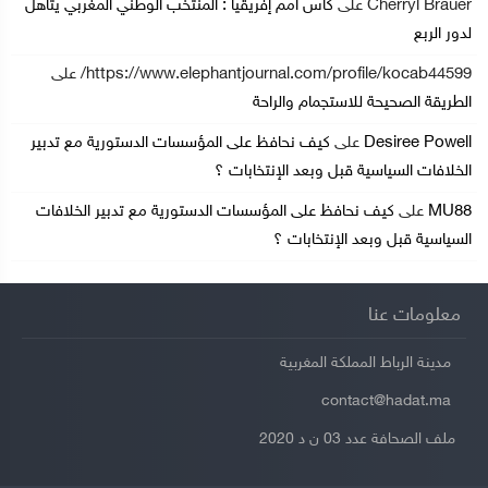
Cherryl Brauer
على
كأس أمم إفريقيا : المنتخب الوطني المغربي يتأهل
لدور الربع
https://www.elephantjournal.com/profile/kocab44599/
على
الطريقة الصحيحة للاستجمام والراحة
Desiree Powell
على
كيف نحافظ على المؤسسات الدستورية مع تدبير
الخلافات السياسية قبل وبعد الإنتخابات ؟
MU88
على
كيف نحافظ على المؤسسات الدستورية مع تدبير الخلافات
السياسية قبل وبعد الإنتخابات ؟
معلومات عنا
مدينة الرباط المملكة المغربية
contact@hadat.ma
ملف الصحافة عدد 03 ن د 2020