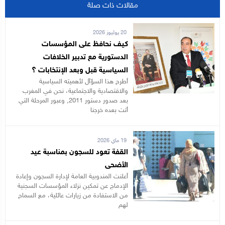
مقالات ذات صلة
20 يوليوز 2026
كيف نحافظ على المؤسسات
الدستورية مع تدبير الخلافات
السياسية قبل وبعد الإنتخابات ؟
أطرح هذا السؤآل لأهميته السياسية
والاقتصادية والاجتماعية، نحن في المغرب
بعد صدور دستور 2011, وعبور المرحلة التي
أتت بعده خرجنا
19 ماي 2026
القفة تعود للسجون بمناسبة عيد
الأضحى
أعلنت المندوبية العامة لإدارة السجون وإعادة
الإدماج عن تمكين نزلاء المؤسسات السجنية
من الاستفادة من زيارات عائلية، مع السماح
لهم