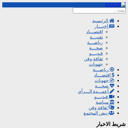
الرئيسية
اخبـــار
اقتصـــاد
تقنيـــة
رياضـــة
صحـــة
فيديـــو
ثقافة وفن
جهويات
رياضـــة
اقتصـــاد
جهويات
صحـــة
أعمـــدة الـــرأي
فيديـــو
سياسة
ثقافة وفن
نبض المجتمع
شريط الاخبار