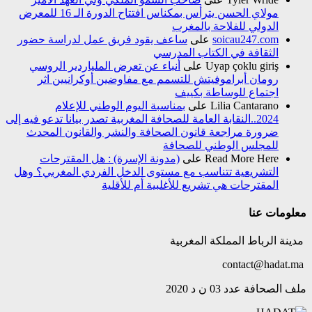
مولاي الحسن يترأس بمكناس افتتاح الدورة الـ 16 للمعرض
الدولي للفلاحة بالمغرب
soicau247.com
على
ساعف يقود فريق عمل لدراسة حضور
الثقافة في الكتاب المدرسي
Uyap çoklu giriş
على
أنباء عن تعرض الملياردير الروسي
رومان أبراموفيتش للتسمم مع مفاوضين أوكرانيين اثر
اجتماع للوساطة بكييف
Lilia Cantarano
على
بمناسبة اليوم الوطني للإعلام
2024..النقابة العامة للصحافة المغربية تصدر بيانا تدعو فيه إلى
ضرورة مراجعة قانون الصحافة والنشر والقانون المحدث
للمجلس الوطني للصحافة
Read More Here
على
(مدونة الإسرة) : هل المقترحات
التشريعية تتناسب مع مستوى الدخل الفردي المغربي؟ وهل
المقترحات هي تشريع للأغلبية أم للأقلية
معلومات عنا
مدينة الرباط المملكة المغربية
contact@hadat.ma
ملف الصحافة عدد 03 ن د 2020