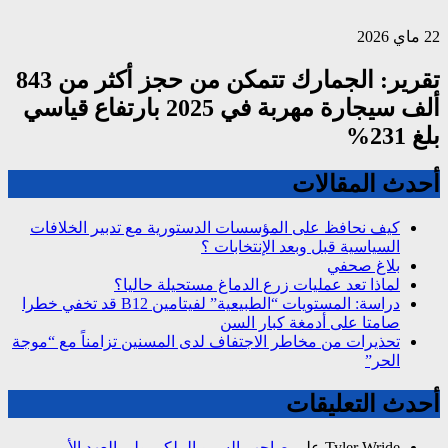
22 ماي 2026
تقرير: الجمارك تتمكن من حجز أكثر من 843
ألف سيجارة مهربة في 2025 بارتفاع قياسي
بلغ 231%
أحدث المقالات
كيف نحافظ على المؤسسات الدستورية مع تدبير الخلافات
السياسية قبل وبعد الإنتخابات ؟
بلاغ صحفي
لماذا تعد عمليات زرع الدماغ مستحيلة حاليا؟
دراسة: المستويات “الطبيعية” لفيتامين B12 قد تخفي خطرا
صامتا على أدمغة كبار السن
تحذيرات من مخاطر الاجتفاف لدى المسنين تزامناً مع “موجة
الحر”
أحدث التعليقات
Tyler Wride
على
صاحب السمو الملكي ولي العهد الأمير