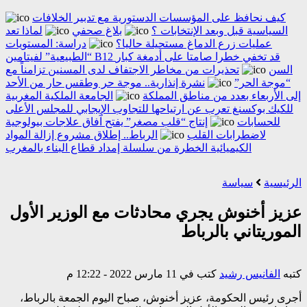
كيف نحافظ على المؤسسات الدستورية مع تدبير الخلافات
السياسية قبل وبعد الإنتخابات ؟
بلاغ صحفي
لماذا تعد
عمليات زرع الدماغ مستحيلة حاليا؟
دراسة: المستويات
“الطبيعية” لفيتامين B12 قد تخفي خطرا صامتا على أدمغة كبار
السن
تحذيرات من مخاطر الاجتفاف لدى المسنين تزامناً مع
“موجة الحر”
نشرة إنذارية.. موجة حر وطقس حار من الأحد
إلى الأربعاء بعدد من مناطق المملكة
الجامعة الملكية المغربية
للكيك بوكسنغ تعرب عن ارتياحها للتجاوب الإيجابي للمجلس الأعلى
للحسابات
إنتاج “قلب مصغر” يفتح آفاق علاجات بيولوجية
لاضطرابات القلب
الرباط.. إطلاق مشروع إزالة المواد
الكيميائية الخطرة من سلسلة إمداد قطاع البناء بالمغرب
الرئيسية
سياسة
عزيز أخنوش يجري محادثات مع الوزير الأول
الموريتاني بالرباط
كتبه
الفانيس رشيد
كتب في 11 مارس 2022 - 12:22 م
أجرى رئيس الحكومة، عزيز أخنوش، صباح اليوم الجمعة بالرباط،