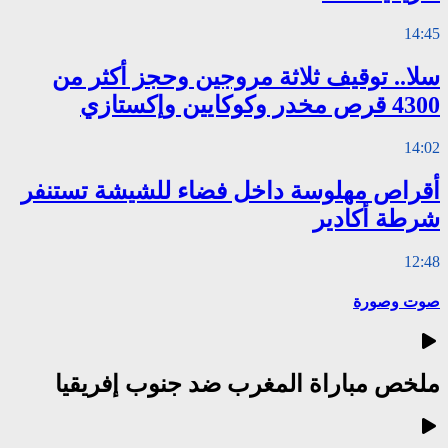
14:45
سلا.. توقيف ثلاثة مروجين وحجز أكثر من
4300 قرص مخدر وكوكايين وإكستازي
14:02
أقراص مهلوسة داخل فضاء للشيشة تستنفر
شرطة أكادير
12:48
صوت وصورة
ملخص مباراة المغرب ضد جنوب إفريقيا