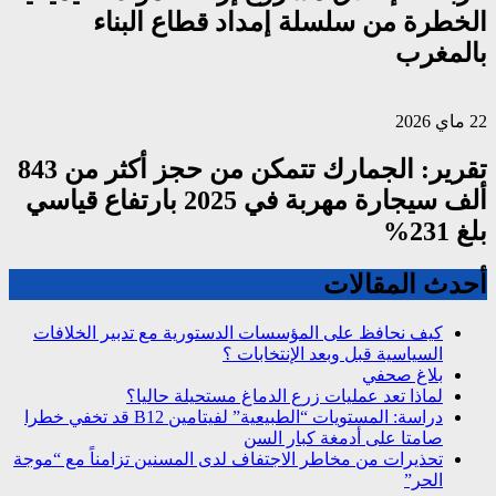
الخطرة من سلسلة إمداد قطاع البناء
بالمغرب
22 ماي 2026
تقرير: الجمارك تتمكن من حجز أكثر من 843
ألف سيجارة مهربة في 2025 بارتفاع قياسي
بلغ 231%
أحدث المقالات
كيف نحافظ على المؤسسات الدستورية مع تدبير الخلافات
السياسية قبل وبعد الإنتخابات ؟
بلاغ صحفي
لماذا تعد عمليات زرع الدماغ مستحيلة حاليا؟
دراسة: المستويات “الطبيعية” لفيتامين B12 قد تخفي خطرا
صامتا على أدمغة كبار السن
تحذيرات من مخاطر الاجتفاف لدى المسنين تزامناً مع “موجة
الحر”