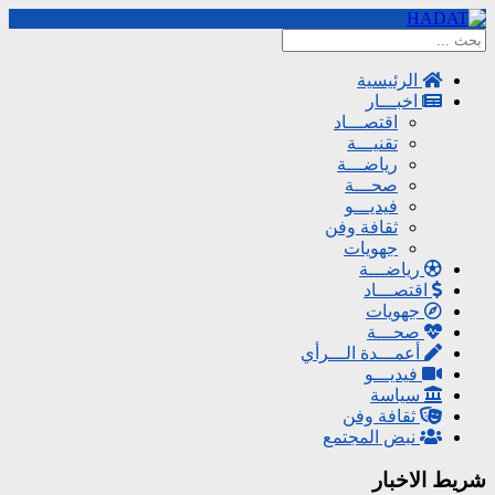
الرئيسية
اخبـــار
اقتصـــاد
تقنيـــة
رياضـــة
صحـــة
فيديـــو
ثقافة وفن
جهويات
رياضـــة
اقتصـــاد
جهويات
صحـــة
أعمـــدة الـــرأي
فيديـــو
سياسة
ثقافة وفن
نبض المجتمع
شريط الاخبار