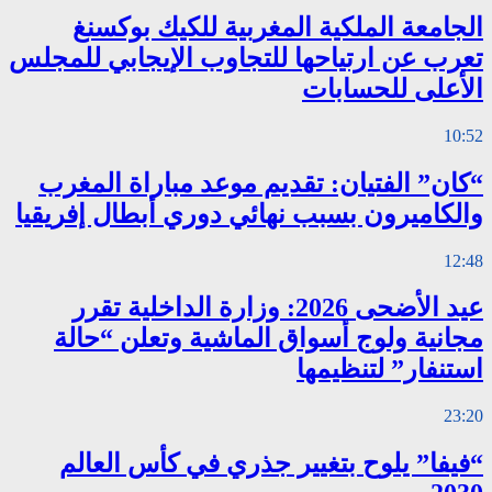
الجامعة الملكية المغربية للكيك بوكسنغ
تعرب عن ارتياحها للتجاوب الإيجابي للمجلس
الأعلى للحسابات
10:52
“كان” الفتيان: تقديم موعد مباراة المغرب
والكاميرون بسبب نهائي دوري أبطال إفريقيا
12:48
عيد الأضحى 2026: وزارة الداخلية تقرر
مجانية ولوج أسواق الماشية وتعلن “حالة
استنفار” لتنظيمها
23:20
“فيفا” يلوح بتغيير جذري في كأس العالم