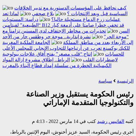
كيف نحافظ على المؤسسات الدستورية مع تدبير الخلافات
السياسية قبل وبعد الإنتخابات ؟
بلاغ صحفي
لماذا تعد
عمليات زرع الدماغ مستحيلة حاليا؟
دراسة: المستويات
“الطبيعية” لفيتامين B12 قد تخفي خطرا صامتا على أدمغة كبار
السن
تحذيرات من مخاطر الاجتفاف لدى المسنين تزامناً مع
“موجة الحر”
نشرة إنذارية.. موجة حر وطقس حار من الأحد
إلى الأربعاء بعدد من مناطق المملكة
الجامعة الملكية المغربية
للكيك بوكسنغ تعرب عن ارتياحها للتجاوب الإيجابي للمجلس الأعلى
للحسابات
إنتاج “قلب مصغر” يفتح آفاق علاجات بيولوجية
لاضطرابات القلب
الرباط.. إطلاق مشروع إزالة المواد
الكيميائية الخطرة من سلسلة إمداد قطاع البناء بالمغرب
الرئيسية
سياسة
رئيس الحكومة يستقبل وزير الصناعة
والتكنولوجيا المتقدمة الإماراتي
كتبه
الفانيس رشيد
كتب في 14 مارس 2022 - 4:13 م
أجرى رئيس الحكومة، السيد عزيز أخنوش، اليوم الإثنين بالرباط،